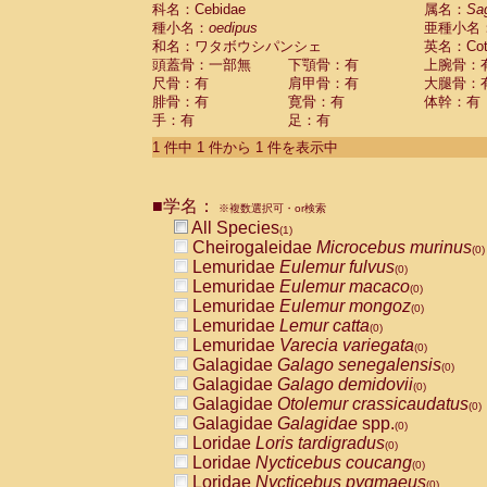
科名：Cebidae
Cebidae
Saguinus midas
属名：
Sa
(0)
種小名：
oedipus
亜種小名
Cebidae
Saguinus mystax
(0)
和名：ワタボウシパンシェ
英名：Cotto
Cebidae
Saguinus nigricollis
(0)
頭蓋骨：一部無
下顎骨：有
上腕骨：
Cebidae
Saguinus oedipus
(1)
尺骨：有
肩甲骨：有
大腿骨：
Cebidae
Saguinus weddelli
(0)
腓骨：有
寛骨：有
体幹：有
Cebidae
Saguinus
spp.
(0)
手：有
足：有
Cebidae
Aotus trivirgatus
(0)
Cebidae
Cebus albifrons
1 件中 1 件から 1 件を表示中
(0)
Cebidae
Cebus apella
(0)
Cebidae
Cebus capucinus
(0)
■学名：
Cebidae
Cebus nigrivittatus
※複数選択可・or検索
(0)
Cebidae
Cebus
spp.
All Species
(0)
(1)
Cebidae
Saimiri boliviensis
Cheirogaleidae
Microcebus murinus
(0)
(0)
Cebidae
Saimiri sciureus
Lemuridae
Eulemur fulvus
(0)
(0)
Atelidae
Alouatta caraya
Lemuridae
Eulemur macaco
(0)
(0)
Atelidae
Alouatta fusca
Lemuridae
Eulemur mongoz
(0)
(0)
Atelidae
Alouatta seniculus
Lemuridae
Lemur catta
(0)
(0)
Atelidae
Alouatta
spp.
Lemuridae
Varecia variegata
(0)
(0)
Atelidae
Ateles belzebuth
Galagidae
Galago senegalensis
(0)
(0)
Atelidae
Ateles geoffroyi
Galagidae
Galago demidovii
(0)
(0)
Atelidae
Ateles paniscus
Galagidae
Otolemur crassicaudatus
(0)
(0)
Atelidae
Ateles
spp.
Galagidae
Galagidae
spp.
(0)
(0)
Atelidae
Lagothrix lagothricha
Loridae
Loris tardigradus
(0)
(0)
Atelidae
Lagothrix lagothricha cana
Loridae
Nycticebus coucang
(0)
(0)
Pitheciidae
Cacajao calvus rubicundu
Loridae
Nycticebus pygmaeus
(0)