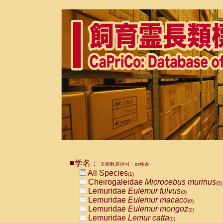
■学名：
※複数選択可・or検索
All Species
(1)
Cheirogaleidae
Microcebus murinus
(0)
Lemuridae
Eulemur fulvus
(0)
Lemuridae
Eulemur macaco
(0)
Lemuridae
Eulemur mongoz
(0)
Lemuridae
Lemur catta
(0)