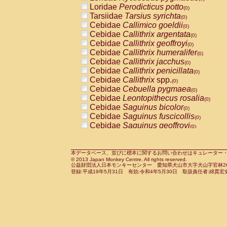
Pitheciidae
Callicebus cupreus
Loridae
Perodicticus potto
(0)
(0)
Pitheciidae
Callicebus donacophilus
Tarsiidae
Tarsius syrichta
(0
(0)
Pitheciidae
Callicebus moloch
Cebidae
Callimico goeldii
(0)
(0)
Pitheciidae
Callicebus torquatus
Cebidae
Callithrix argentata
(0)
(0)
Pitheciidae
Callicebus
spp.
Cebidae
Callithrix geoffroyi
(0)
(0)
Pitheciidae
Chiropotes satanas
Cebidae
Callithrix humeralifer
(0)
(0)
Pitheciidae
Pithecia monachus
Cebidae
Callithrix jacchus
(0)
(0)
Pitheciidae
Pithecia pithecia
Cebidae
Callithrix penicillata
(0)
(0)
Cercopithecidae
Cercocebus agilis
Cebidae
Callithrix
spp.
(0)
(0)
Cercopithecidae
Cercocebus galeritus
Cebidae
Cebuella pygmaea
(0)
Cercopithecidae
Cercocebus torquatu
Cebidae
Leontopithecus rosalia
(0)
Cercopithecidae
Cercocebus torquatus
Cebidae
Saguinus bicolor
(0)
Cercopithecidae
Cercocebus torquatu
Cebidae
Saguinus fuscicollis
(0)
Cercopithecidae
Cercocebus
hybrid
Cebidae
Saguinus geoffroyi
(0)
(0)
Cercopithecidae
Cercocebus
spp.
Cebidae
Saguinus imperator
(0)
(0)
Cercopithecidae
Lophocebus albigen
Cebidae
Saguinus labiatus
(0)
Cercopithecidae
Papio anubis
Cebidae
Saguinus leucopus
本データベース、並びに標本に関するお問い合わせはキュレーター・新宅勇太までお願い
(0)
(0)
© 2013 Japan Monkey Centre. All rights reserved.
Cercopithecidae
Papio cynocephalus
Cebidae
Saguinus midas
(
(0)
公益財団法人日本モンキーセンター 愛知県犬山市大字犬山字官林26番
Cercopithecidae
Papio hamadryas
Cebidae
Saguinus mystax
(0)
登録:平成19年5月31日 有効:令和4年5月30日 取扱責任者:綿貫宏
(0)
Cercopithecidae
Papio papio
Cebidae
Saguinus nigricollis
(0)
(0)
Cercopithecidae
Papio
spp.
Cebidae
Saguinus oedipus
(0)
(1)
Cercopithecidae
Mandrillus leucopha
Cebidae
Saguinus weddelli
(0)
Cercopithecidae
Mandrillus sphinx
Cebidae
Saguinus
spp.
(0)
(0)
Cercopithecidae
Theropithecus gelad
Cebidae
Aotus trivirgatus
(0)
Cercopithecidae
Macaca arctoides
Cebidae
Cebus albifrons
(0)
(0)