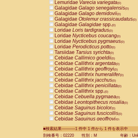
Lemuridae
Varecia variegata
(0)
Galagidae
Galago senegalensis
(0)
Galagidae
Galago demidovii
(0)
Galagidae
Otolemur crassicaudatus
(0)
Galagidae
Galagidae
spp.
(0)
Loridae
Loris tardigradus
(0)
Loridae
Nycticebus coucang
(0)
Loridae
Nycticebus pygmaeus
(0)
Loridae
Perodicticus potto
(0)
Tarsiidae
Tarsius syrichta
(0)
Cebidae
Callimico goeldii
(0)
Cebidae
Callithrix argentata
(0)
Cebidae
Callithrix geoffroyi
(0)
Cebidae
Callithrix humeralifer
(0)
Cebidae
Callithrix jacchus
(0)
Cebidae
Callithrix penicillata
(0)
Cebidae
Callithrix
spp.
(0)
Cebidae
Cebuella pygmaea
(0)
Cebidae
Leontopithecus rosalia
(0)
Cebidae
Saguinus bicolor
(0)
Cebidae
Saguinus fuscicollis
(0)
Cebidae
Saguinus geoffroyi
(0)
Cebidae
Saguinus imperator
(0)
■検索結果-----------1 件中 1 件から 1 件を表示中
Cebidae
Saguinus labiatus
(0)
Cebidae
Saguinus leucopus
剖検番号：02220
性別：M
年齢：Unk
(0)