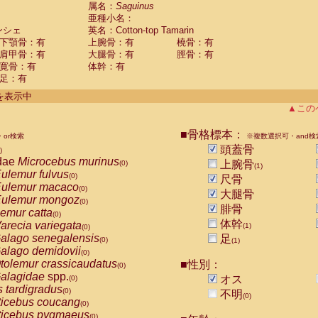
guinus midas
属名：
Saguinus
(0)
亜種小名：
guinus mystax
(0)
ンシェ
英名：Cotton-top Tamarin
uinus nigricollis
(0)
下顎骨：有
上腕骨：有
橈骨：有
guinus oedipus
(1)
肩甲骨：有
大腿骨：有
脛骨：有
uinus weddelli
(0)
寛骨：有
体幹：有
guinus
spp.
(0)
足：有
us trivirgatus
(0)
us albifrons
件を表示中
(0)
us apella
▲この
(0)
bus capucinus
(0)
us nigrivittatus
■骨格標本：
or検索
(0)
※複数選択可・and検
bus
spp.
頭蓋骨
(0)
)
miri boliviensis
dae
Microcebus murinus
(0)
上腕骨
(0)
(1)
miri sciureus
ulemur fulvus
(0)
(0)
尺骨
uatta caraya
ulemur macaco
(0)
(0)
大腿骨
uatta fusca
ulemur mongoz
(0)
(0)
腓骨
uatta seniculus
emur catta
(0)
(0)
uatta
spp.
体幹
arecia variegata
(0)
(1)
(0)
les belzebuth
alago senegalensis
足
(0)
(0)
(1)
les geoffroyi
alago demidovii
(0)
(0)
les paniscus
tolemur crassicaudatus
■性別：
(0)
(0)
les
spp.
alagidae
spp.
(0)
オス
(0)
othrix lagothricha
s tardigradus
(0)
(0)
不明
(0)
othrix lagothricha cana
ticebus coucang
(0)
(0)
Cacajao calvus rubicundus
ticebus pygmaeus
(0)
(0)