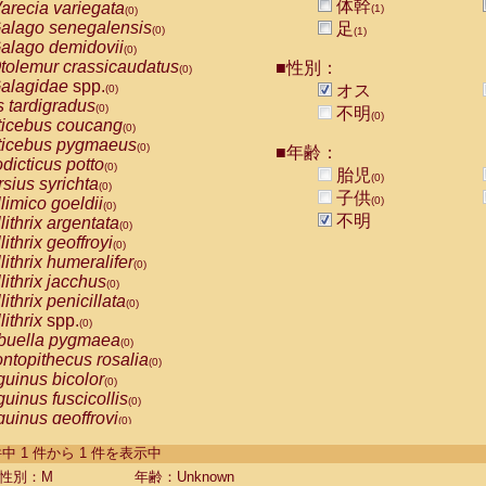
体幹
arecia variegata
(1)
(0)
alago senegalensis
足
(0)
(1)
alago demidovii
(0)
tolemur crassicaudatus
■性別：
(0)
alagidae
spp.
オス
(0)
s tardigradus
(0)
不明
(0)
ticebus coucang
(0)
ticebus pygmaeus
(0)
■年齢：
dicticus potto
(0)
胎児
(0)
rsius syrichta
(0)
子供
limico goeldii
(0)
(0)
不明
lithrix argentata
(0)
lithrix geoffroyi
(0)
lithrix humeralifer
(0)
lithrix jacchus
(0)
lithrix penicillata
(0)
lithrix
spp.
(0)
buella pygmaea
(0)
ntopithecus rosalia
(0)
uinus bicolor
(0)
uinus fuscicollis
(0)
uinus geoffroyi
(0)
uinus imperator
(0)
-1 件中 1 件から 1 件を表示中
uinus labiatus
(0)
guinus leucopus
性別：M
年齢：Unknown
(0)