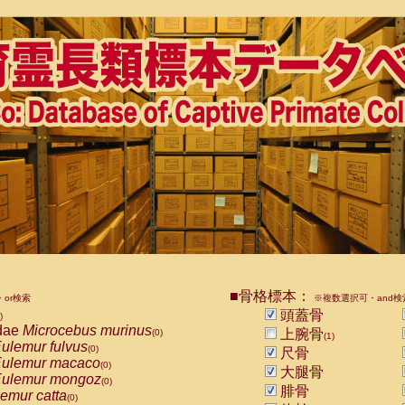
■骨格標本：
or検索
※複数選択可・and検
頭蓋骨
)
dae
Microcebus murinus
上腕骨
(0)
(1)
ulemur fulvus
(0)
尺骨
ulemur macaco
(0)
大腿骨
ulemur mongoz
(0)
腓骨
emur catta
(0)