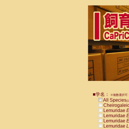
■学名：
※複数選択可・
All Species
(1
Cheirogalei
Lemuridae
E
Lemuridae
E
Lemuridae
E
Lemuridae
L