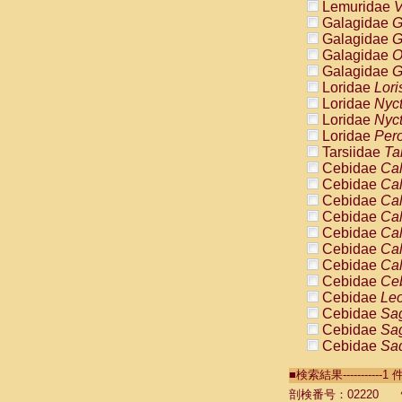
Lemuridae
V
Galagidae
G
Galagidae
G
Galagidae
O
Galagidae
G
Loridae
Lori
Loridae
Nyc
Loridae
Nyc
Loridae
Pero
Tarsiidae
Ta
Cebidae
Cal
Cebidae
Cal
Cebidae
Cal
Cebidae
Cal
Cebidae
Cal
Cebidae
Cal
Cebidae
Cal
Cebidae
Ce
Cebidae
Leo
Cebidae
Sag
Cebidae
Sag
Cebidae
Sag
Cebidae
Sag
■検索結果----------
Cebidae
Sag
Cebidae
Sa
剖検番号：02220