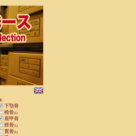
索
下顎骨
橈骨
(1)
肩甲骨
脛骨
(1)
寛骨
(1)