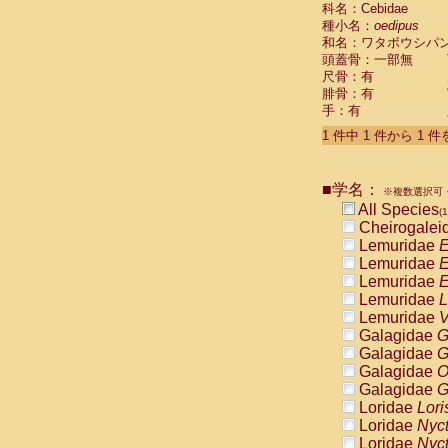
科名：Cebidae
Cebidae
Sa
種小名：
oedipus
Cebidae
Sa
和名：ワタボウシパ
Cebidae
Sag
頭蓋骨：一部無
Cebidae
Sa
尺骨：有
Cebidae
Sag
腓骨：有
Cebidae
Sa
手：有
Cebidae
Aot
Cebidae
Ceb
1 件中 1 件から 1 
Cebidae
Ceb
Cebidae
Ce
■学名：
Cebidae
Ceb
※複数選択可・
Cebidae
Ce
All Species
(1
Cebidae
Sai
Cheirogalei
Cebidae
Sai
Lemuridae
E
Atelidae
Alo
Lemuridae
E
Atelidae
Alo
Lemuridae
E
Atelidae
Alo
Lemuridae
L
Atelidae
Alo
Lemuridae
V
Atelidae
Ate
Galagidae
G
Atelidae
Ate
Galagidae
G
Atelidae
Ate
Galagidae
O
Atelidae
Ate
Galagidae
G
Atelidae
Lag
Loridae
Lori
Atelidae
Lag
Loridae
Nyc
Pitheciidae
Loridae
Nyc