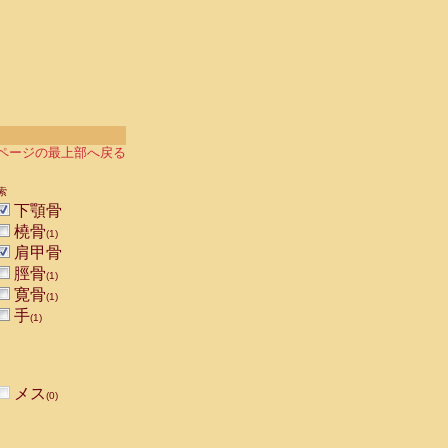
ページの最上部へ戻る
索
下顎骨
橈骨
(1)
肩甲骨
脛骨
(1)
寛骨
(1)
手
(1)
メス
(0)