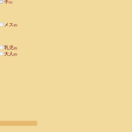
手
(1)
メス
(0)
乳児
(0)
大人
(0)