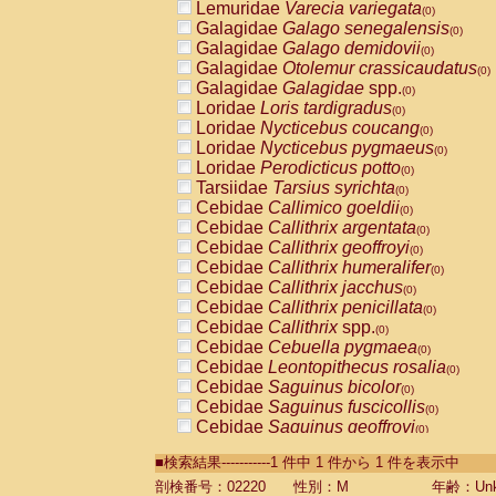
Lemuridae
Varecia variegata
(0)
Galagidae
Galago senegalensis
(0)
Galagidae
Galago demidovii
(0)
Galagidae
Otolemur crassicaudatus
(0)
Galagidae
Galagidae
spp.
(0)
Loridae
Loris tardigradus
(0)
Loridae
Nycticebus coucang
(0)
Loridae
Nycticebus pygmaeus
(0)
Loridae
Perodicticus potto
(0)
Tarsiidae
Tarsius syrichta
(0)
Cebidae
Callimico goeldii
(0)
Cebidae
Callithrix argentata
(0)
Cebidae
Callithrix geoffroyi
(0)
Cebidae
Callithrix humeralifer
(0)
Cebidae
Callithrix jacchus
(0)
Cebidae
Callithrix penicillata
(0)
Cebidae
Callithrix
spp.
(0)
Cebidae
Cebuella pygmaea
(0)
Cebidae
Leontopithecus rosalia
(0)
Cebidae
Saguinus bicolor
(0)
Cebidae
Saguinus fuscicollis
(0)
Cebidae
Saguinus geoffroyi
(0)
Cebidae
Saguinus imperator
(0)
■検索結果-----------1 件中 1 件から 1 件を表示中
Cebidae
Saguinus labiatus
(0)
Cebidae
Saguinus leucopus
剖検番号：02220
性別：M
年齢：Unk
(0)