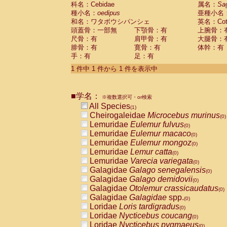
科名：Cebidae
Cebidae
Saguinus midas
属名：
Sa
(0)
種小名：
oedipus
亜種小名
Cebidae
Saguinus mystax
(0)
和名：ワタボウシパンシェ
英名：Cotto
Cebidae
Saguinus nigricollis
(0)
頭蓋骨：一部無
下顎骨：有
上腕骨：
Cebidae
Saguinus oedipus
(1)
尺骨：有
肩甲骨：有
大腿骨：
Cebidae
Saguinus weddelli
(0)
腓骨：有
寛骨：有
体幹：有
Cebidae
Saguinus
spp.
(0)
手：有
足：有
Cebidae
Aotus trivirgatus
(0)
Cebidae
Cebus albifrons
1 件中 1 件から 1 件を表示中
(0)
Cebidae
Cebus apella
(0)
Cebidae
Cebus capucinus
(0)
■学名：
Cebidae
Cebus nigrivittatus
※複数選択可・or検索
(0)
Cebidae
Cebus
spp.
All Species
(0)
(1)
Cebidae
Saimiri boliviensis
Cheirogaleidae
Microcebus murinus
(0)
(0)
Cebidae
Saimiri sciureus
Lemuridae
Eulemur fulvus
(0)
(0)
Atelidae
Alouatta caraya
Lemuridae
Eulemur macaco
(0)
(0)
Atelidae
Alouatta fusca
Lemuridae
Eulemur mongoz
(0)
(0)
Atelidae
Alouatta seniculus
Lemuridae
Lemur catta
(0)
(0)
Atelidae
Alouatta
spp.
Lemuridae
Varecia variegata
(0)
(0)
Atelidae
Ateles belzebuth
Galagidae
Galago senegalensis
(0)
(0)
Atelidae
Ateles geoffroyi
Galagidae
Galago demidovii
(0)
(0)
Atelidae
Ateles paniscus
Galagidae
Otolemur crassicaudatus
(0)
(0)
Atelidae
Ateles
spp.
Galagidae
Galagidae
spp.
(0)
(0)
Atelidae
Lagothrix lagothricha
Loridae
Loris tardigradus
(0)
(0)
Atelidae
Lagothrix lagothricha cana
Loridae
Nycticebus coucang
(0)
(0)
Pitheciidae
Cacajao calvus rubicundu
Loridae
Nycticebus pygmaeus
(0)