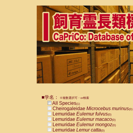
■学名：
※複数選択可・or検索
All Species
(1)
Cheirogaleidae
Microcebus murinus
(0)
Lemuridae
Eulemur fulvus
(0)
Lemuridae
Eulemur macaco
(0)
Lemuridae
Eulemur mongoz
(0)
Lemuridae
Lemur catta
(0)