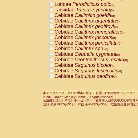
Pitheciidae
Callicebus cupreus
Loridae
Perodicticus potto
(0)
(0)
Pitheciidae
Callicebus donacophilus
Tarsiidae
Tarsius syrichta
(0
(0)
Pitheciidae
Callicebus moloch
Cebidae
Callimico goeldii
(0)
(0)
Pitheciidae
Callicebus torquatus
Cebidae
Callithrix argentata
(0)
(0)
Pitheciidae
Callicebus
spp.
Cebidae
Callithrix geoffroyi
(0)
(0)
Pitheciidae
Chiropotes satanas
Cebidae
Callithrix humeralifer
(0)
(0)
Pitheciidae
Pithecia monachus
Cebidae
Callithrix jacchus
(0)
(0)
Pitheciidae
Pithecia pithecia
Cebidae
Callithrix penicillata
(0)
(0)
Cercopithecidae
Cercocebus agilis
Cebidae
Callithrix
spp.
(0)
(0)
Cercopithecidae
Cercocebus galeritus
Cebidae
Cebuella pygmaea
(0)
Cercopithecidae
Cercocebus torquatu
Cebidae
Leontopithecus rosalia
(0)
Cercopithecidae
Cercocebus torquatus
Cebidae
Saguinus bicolor
(0)
Cercopithecidae
Cercocebus torquatu
Cebidae
Saguinus fuscicollis
(0)
Cercopithecidae
Cercocebus
hybrid
Cebidae
Saguinus geoffroyi
(0)
(0)
Cercopithecidae
Cercocebus
spp.
Cebidae
Saguinus imperator
(0)
(0)
Cercopithecidae
Lophocebus albigen
Cebidae
Saguinus labiatus
(0)
Cercopithecidae
Papio anubis
Cebidae
Saguinus leucopus
本データベース、並びに標本に関するお問い合わせはキュレーター・新宅勇太までお願い
(0)
(0)
© 2013 Japan Monkey Centre. All rights reserved.
Cercopithecidae
Papio cynocephalus
Cebidae
Saguinus midas
(
(0)
公益財団法人日本モンキーセンター 愛知県犬山市大字犬山字官林26番
Cercopithecidae
Papio hamadryas
Cebidae
Saguinus mystax
(0)
登録:平成19年5月31日 有効:令和4年5月30日 取扱責任者:綿貫宏
(0)
Cercopithecidae
Papio papio
Cebidae
Saguinus nigricollis
(0)
(0)
Cercopithecidae
Papio
spp.
Cebidae
Saguinus oedipus
(0)
(1)
Cercopithecidae
Mandrillus leucopha
Cebidae
Saguinus weddelli
(0)
Cercopithecidae
Mandrillus sphinx
Cebidae
Saguinus
spp.
(0)
(0)
Cercopithecidae
Theropithecus gelad
Cebidae
Aotus trivirgatus
(0)
Cercopithecidae
Macaca arctoides
Cebidae
Cebus albifrons
(0)
(0)