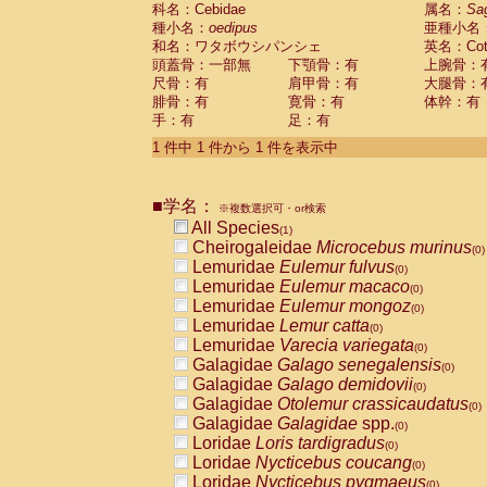
科名：Cebidae
Cebidae
Saguinus midas
属名：
Sa
(0)
種小名：
oedipus
亜種小名
Cebidae
Saguinus mystax
(0)
和名：ワタボウシパンシェ
英名：Cotto
Cebidae
Saguinus nigricollis
(0)
頭蓋骨：一部無
下顎骨：有
上腕骨：
Cebidae
Saguinus oedipus
(1)
尺骨：有
肩甲骨：有
大腿骨：
Cebidae
Saguinus weddelli
(0)
腓骨：有
寛骨：有
体幹：有
Cebidae
Saguinus
spp.
(0)
手：有
足：有
Cebidae
Aotus trivirgatus
(0)
Cebidae
Cebus albifrons
1 件中 1 件から 1 件を表示中
(0)
Cebidae
Cebus apella
(0)
Cebidae
Cebus capucinus
(0)
■学名：
Cebidae
Cebus nigrivittatus
※複数選択可・or検索
(0)
Cebidae
Cebus
spp.
All Species
(0)
(1)
Cebidae
Saimiri boliviensis
Cheirogaleidae
Microcebus murinus
(0)
(0)
Cebidae
Saimiri sciureus
Lemuridae
Eulemur fulvus
(0)
(0)
Atelidae
Alouatta caraya
Lemuridae
Eulemur macaco
(0)
(0)
Atelidae
Alouatta fusca
Lemuridae
Eulemur mongoz
(0)
(0)
Atelidae
Alouatta seniculus
Lemuridae
Lemur catta
(0)
(0)
Atelidae
Alouatta
spp.
Lemuridae
Varecia variegata
(0)
(0)
Atelidae
Ateles belzebuth
Galagidae
Galago senegalensis
(0)
(0)
Atelidae
Ateles geoffroyi
Galagidae
Galago demidovii
(0)
(0)
Atelidae
Ateles paniscus
Galagidae
Otolemur crassicaudatus
(0)
(0)
Atelidae
Ateles
spp.
Galagidae
Galagidae
spp.
(0)
(0)
Atelidae
Lagothrix lagothricha
Loridae
Loris tardigradus
(0)
(0)
Atelidae
Lagothrix lagothricha cana
Loridae
Nycticebus coucang
(0)
(0)
Pitheciidae
Cacajao calvus rubicundu
Loridae
Nycticebus pygmaeus
(0)