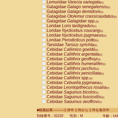
Lemuridae
Varecia variegata
(0)
Galagidae
Galago senegalensis
(0)
Galagidae
Galago demidovii
(0)
Galagidae
Otolemur crassicaudatus
(0)
Galagidae
Galagidae
spp.
(0)
Loridae
Loris tardigradus
(0)
Loridae
Nycticebus coucang
(0)
Loridae
Nycticebus pygmaeus
(0)
Loridae
Perodicticus potto
(0)
Tarsiidae
Tarsius syrichta
(0)
Cebidae
Callimico goeldii
(0)
Cebidae
Callithrix argentata
(0)
Cebidae
Callithrix geoffroyi
(0)
Cebidae
Callithrix humeralifer
(0)
Cebidae
Callithrix jacchus
(0)
Cebidae
Callithrix penicillata
(0)
Cebidae
Callithrix
spp.
(0)
Cebidae
Cebuella pygmaea
(0)
Cebidae
Leontopithecus rosalia
(0)
Cebidae
Saguinus bicolor
(0)
Cebidae
Saguinus fuscicollis
(0)
Cebidae
Saguinus geoffroyi
(0)
Cebidae
Saguinus imperator
(0)
■検索結果-----------1 件中 1 件から 1 件を表示中
Cebidae
Saguinus labiatus
(0)
Cebidae
Saguinus leucopus
剖検番号：02220
性別：M
年齢：Unk
(0)