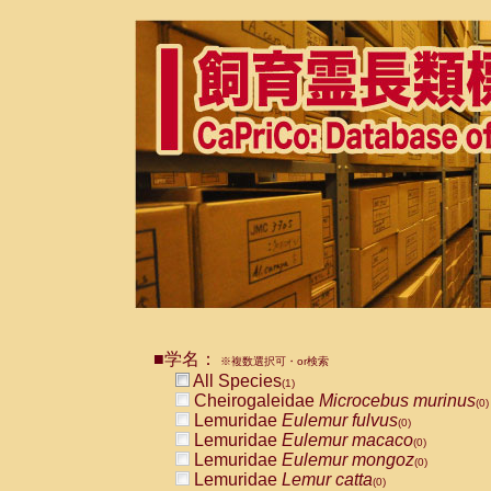
■学名：
※複数選択可・or検索
All Species
(1)
Cheirogaleidae
Microcebus murinus
(0)
Lemuridae
Eulemur fulvus
(0)
Lemuridae
Eulemur macaco
(0)
Lemuridae
Eulemur mongoz
(0)
Lemuridae
Lemur catta
(0)