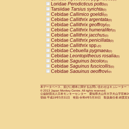
Pitheciidae
Callicebus cupreus
Loridae
Perodicticus potto
(0)
(0)
Pitheciidae
Callicebus donacophilus
Tarsiidae
Tarsius syrichta
(0
(0)
Pitheciidae
Callicebus moloch
Cebidae
Callimico goeldii
(0)
(0)
Pitheciidae
Callicebus torquatus
Cebidae
Callithrix argentata
(0)
(0)
Pitheciidae
Callicebus
spp.
Cebidae
Callithrix geoffroyi
(0)
(0)
Pitheciidae
Chiropotes satanas
Cebidae
Callithrix humeralifer
(0)
(0)
Pitheciidae
Pithecia monachus
Cebidae
Callithrix jacchus
(0)
(0)
Pitheciidae
Pithecia pithecia
Cebidae
Callithrix penicillata
(0)
(0)
Cercopithecidae
Cercocebus agilis
Cebidae
Callithrix
spp.
(0)
(0)
Cercopithecidae
Cercocebus galeritus
Cebidae
Cebuella pygmaea
(0)
Cercopithecidae
Cercocebus torquatu
Cebidae
Leontopithecus rosalia
(0)
Cercopithecidae
Cercocebus torquatus
Cebidae
Saguinus bicolor
(0)
Cercopithecidae
Cercocebus torquatu
Cebidae
Saguinus fuscicollis
(0)
Cercopithecidae
Cercocebus
hybrid
Cebidae
Saguinus geoffroyi
(0)
(0)
Cercopithecidae
Cercocebus
spp.
Cebidae
Saguinus imperator
(0)
(0)
Cercopithecidae
Lophocebus albigen
Cebidae
Saguinus labiatus
(0)
Cercopithecidae
Papio anubis
Cebidae
Saguinus leucopus
本データベース、並びに標本に関するお問い合わせはキュレーター・新宅勇太までお願い
(0)
(0)
© 2013 Japan Monkey Centre. All rights reserved.
Cercopithecidae
Papio cynocephalus
Cebidae
Saguinus midas
(
(0)
公益財団法人日本モンキーセンター 愛知県犬山市大字犬山字官林26番
Cercopithecidae
Papio hamadryas
Cebidae
Saguinus mystax
(0)
登録:平成19年5月31日 有効:令和4年5月30日 取扱責任者:綿貫宏
(0)
Cercopithecidae
Papio papio
Cebidae
Saguinus nigricollis
(0)
(0)
Cercopithecidae
Papio
spp.
Cebidae
Saguinus oedipus
(0)
(1)
Cercopithecidae
Mandrillus leucopha
Cebidae
Saguinus weddelli
(0)
Cercopithecidae
Mandrillus sphinx
Cebidae
Saguinus
spp.
(0)
(0)
Cercopithecidae
Theropithecus gelad
Cebidae
Aotus trivirgatus
(0)
Cercopithecidae
Macaca arctoides
Cebidae
Cebus albifrons
(0)
(0)