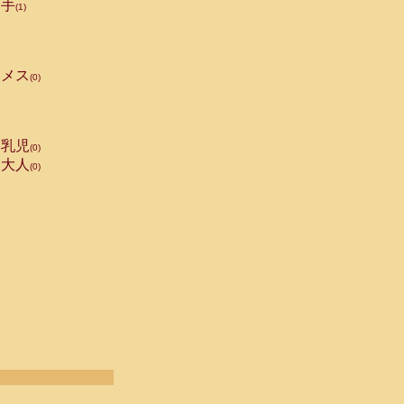
手
(1)
メス
(0)
乳児
(0)
大人
(0)