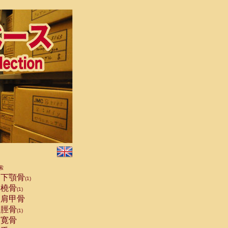
索
下顎骨
(1)
橈骨
(1)
肩甲骨
脛骨
(1)
寛骨