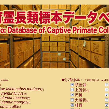
■骨格標本：
or検索
※複数選択可・and検
頭蓋骨
)
dae
Microcebus murinus
上腕骨
(0)
(1)
ulemur fulvus
(0)
尺骨
ulemur macaco
(0)
大腿骨
(1)
ulemur mongoz
(0)
腓骨
emur catta
(0)