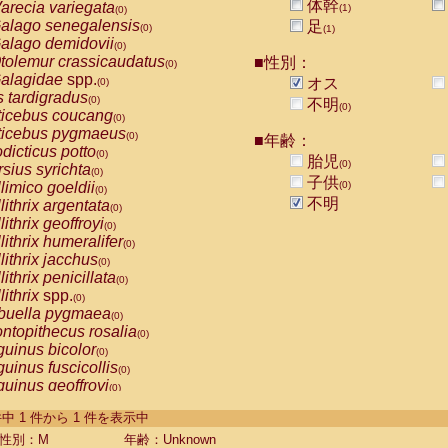
体幹
arecia variegata
(1)
(0)
alago senegalensis
足
(0)
(1)
alago demidovii
(0)
tolemur crassicaudatus
■性別：
(0)
alagidae
spp.
オス
(0)
s tardigradus
(0)
不明
(0)
ticebus coucang
(0)
ticebus pygmaeus
(0)
■年齢：
dicticus potto
(0)
胎児
(0)
rsius syrichta
(0)
子供
limico goeldii
(0)
(0)
不明
lithrix argentata
(0)
lithrix geoffroyi
(0)
lithrix humeralifer
(0)
lithrix jacchus
(0)
lithrix penicillata
(0)
lithrix
spp.
(0)
buella pygmaea
(0)
ntopithecus rosalia
(0)
uinus bicolor
(0)
uinus fuscicollis
(0)
uinus geoffroyi
(0)
uinus imperator
(0)
-1 件中 1 件から 1 件を表示中
uinus labiatus
(0)
guinus leucopus
性別：M
年齢：Unknown
(0)