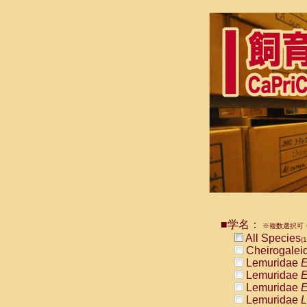
■学名：
※複数選択可・
All Species
(1
Cheirogalei
Lemuridae
E
Lemuridae
E
Lemuridae
E
Lemuridae
L