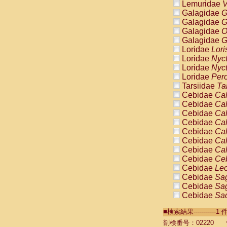
Lemuridae
V
Galagidae
G
Galagidae
G
Galagidae
O
Galagidae
G
Loridae
Lori
Loridae
Nyc
Loridae
Nyc
Loridae
Pero
Tarsiidae
Ta
Cebidae
Cal
Cebidae
Cal
Cebidae
Cal
Cebidae
Cal
Cebidae
Cal
Cebidae
Cal
Cebidae
Cal
Cebidae
Ce
Cebidae
Leo
Cebidae
Sag
Cebidae
Sag
Cebidae
Sag
Cebidae
Sag
■検索結果----------
Cebidae
Sag
Cebidae
Sa
剖検番号：02220