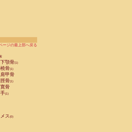
ページの最上部へ戻る
索
下顎骨
(1)
橈骨
(1)
肩甲骨
脛骨
(1)
寛骨
手
(1)
メス
(0)