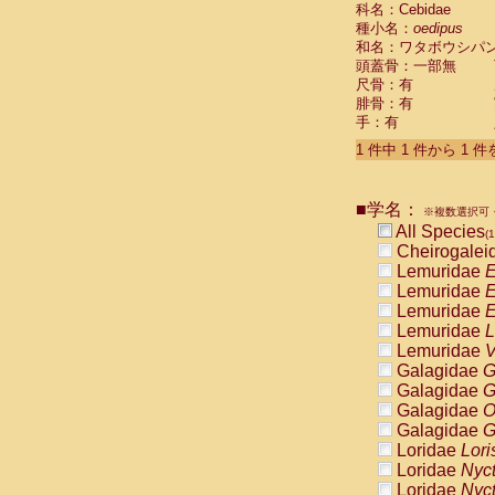
科名：Cebidae
Cebidae
Sa
種小名：
oedipus
Cebidae
Sa
和名：ワタボウシパ
Cebidae
Sag
頭蓋骨：一部無
Cebidae
Sa
尺骨：有
Cebidae
Sag
腓骨：有
Cebidae
Sa
手：有
Cebidae
Aot
Cebidae
Ceb
1 件中 1 件から 1 
Cebidae
Ceb
Cebidae
Ce
■学名：
Cebidae
Ceb
※複数選択可・
Cebidae
Ce
All Species
(1
Cebidae
Sai
Cheirogalei
Cebidae
Sai
Lemuridae
E
Atelidae
Alo
Lemuridae
E
Atelidae
Alo
Lemuridae
E
Atelidae
Alo
Lemuridae
L
Atelidae
Alo
Lemuridae
V
Atelidae
Ate
Galagidae
G
Atelidae
Ate
Galagidae
G
Atelidae
Ate
Galagidae
O
Atelidae
Ate
Galagidae
G
Atelidae
Lag
Loridae
Lori
Atelidae
Lag
Loridae
Nyc
Pitheciidae
Loridae
Nyc