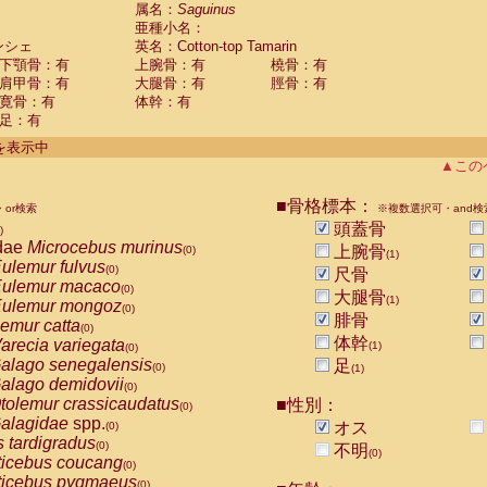
guinus midas
属名：
Saguinus
(0)
亜種小名：
guinus mystax
(0)
ンシェ
英名：Cotton-top Tamarin
uinus nigricollis
(0)
下顎骨：有
上腕骨：有
橈骨：有
guinus oedipus
(1)
肩甲骨：有
大腿骨：有
脛骨：有
uinus weddelli
(0)
寛骨：有
体幹：有
guinus
spp.
(0)
足：有
us trivirgatus
(0)
us albifrons
件を表示中
(0)
us apella
▲この
(0)
bus capucinus
(0)
us nigrivittatus
■骨格標本：
or検索
(0)
※複数選択可・and検
bus
spp.
頭蓋骨
(0)
)
miri boliviensis
dae
Microcebus murinus
(0)
上腕骨
(0)
(1)
miri sciureus
ulemur fulvus
(0)
(0)
尺骨
uatta caraya
ulemur macaco
(0)
(0)
大腿骨
(1)
uatta fusca
ulemur mongoz
(0)
(0)
腓骨
uatta seniculus
emur catta
(0)
(0)
uatta
spp.
体幹
arecia variegata
(0)
(1)
(0)
les belzebuth
alago senegalensis
足
(0)
(0)
(1)
les geoffroyi
alago demidovii
(0)
(0)
les paniscus
tolemur crassicaudatus
■性別：
(0)
(0)
les
spp.
alagidae
spp.
(0)
オス
(0)
othrix lagothricha
s tardigradus
(0)
(0)
不明
(0)
othrix lagothricha cana
ticebus coucang
(0)
(0)
Cacajao calvus rubicundus
ticebus pygmaeus
(0)
(0)