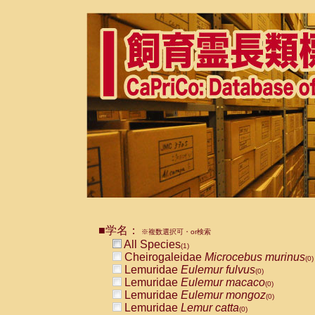
■学名：
※複数選択可・or検索
All Species
(1)
Cheirogaleidae
Microcebus murinus
(0)
Lemuridae
Eulemur fulvus
(0)
Lemuridae
Eulemur macaco
(0)
Lemuridae
Eulemur mongoz
(0)
Lemuridae
Lemur catta
(0)