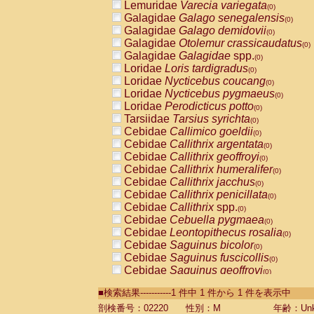
Lemuridae
Varecia variegata
(0)
Galagidae
Galago senegalensis
(0)
Galagidae
Galago demidovii
(0)
Galagidae
Otolemur crassicaudatus
(0)
Galagidae
Galagidae
spp.
(0)
Loridae
Loris tardigradus
(0)
Loridae
Nycticebus coucang
(0)
Loridae
Nycticebus pygmaeus
(0)
Loridae
Perodicticus potto
(0)
Tarsiidae
Tarsius syrichta
(0)
Cebidae
Callimico goeldii
(0)
Cebidae
Callithrix argentata
(0)
Cebidae
Callithrix geoffroyi
(0)
Cebidae
Callithrix humeralifer
(0)
Cebidae
Callithrix jacchus
(0)
Cebidae
Callithrix penicillata
(0)
Cebidae
Callithrix
spp.
(0)
Cebidae
Cebuella pygmaea
(0)
Cebidae
Leontopithecus rosalia
(0)
Cebidae
Saguinus bicolor
(0)
Cebidae
Saguinus fuscicollis
(0)
Cebidae
Saguinus geoffroyi
(0)
Cebidae
Saguinus imperator
(0)
■検索結果-----------1 件中 1 件から 1 件を表示中
Cebidae
Saguinus labiatus
(0)
Cebidae
Saguinus leucopus
剖検番号：02220
性別：M
年齢：Unk
(0)