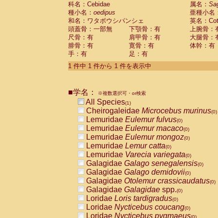
科名：Cebidae
Cebidae
Saguinus midas
属名：
Sa
(0)
種小名：
oedipus
亜種小名
Cebidae
Saguinus mystax
(0)
和名：ワタボウシパンシェ
英名：Cotto
Cebidae
Saguinus nigricollis
(0)
頭蓋骨：一部無
下顎骨：有
上腕骨：
Cebidae
Saguinus oedipus
(1)
尺骨：有
肩甲骨：有
大腿骨：
Cebidae
Saguinus weddelli
(0)
腓骨：有
寛骨：有
体幹：有
Cebidae
Saguinus
spp.
(0)
手：有
足：有
Cebidae
Aotus trivirgatus
(0)
Cebidae
Cebus albifrons
1 件中 1 件から 1 件を表示中
(0)
Cebidae
Cebus apella
(0)
Cebidae
Cebus capucinus
(0)
■学名：
Cebidae
Cebus nigrivittatus
※複数選択可・or検索
(0)
Cebidae
Cebus
spp.
All Species
(0)
(1)
Cebidae
Saimiri boliviensis
Cheirogaleidae
Microcebus murinus
(0)
(0)
Cebidae
Saimiri sciureus
Lemuridae
Eulemur fulvus
(0)
(0)
Atelidae
Alouatta caraya
Lemuridae
Eulemur macaco
(0)
(0)
Atelidae
Alouatta fusca
Lemuridae
Eulemur mongoz
(0)
(0)
Atelidae
Alouatta seniculus
Lemuridae
Lemur catta
(0)
(0)
Atelidae
Alouatta
spp.
Lemuridae
Varecia variegata
(0)
(0)
Atelidae
Ateles belzebuth
Galagidae
Galago senegalensis
(0)
(0)
Atelidae
Ateles geoffroyi
Galagidae
Galago demidovii
(0)
(0)
Atelidae
Ateles paniscus
Galagidae
Otolemur crassicaudatus
(0)
(0)
Atelidae
Ateles
spp.
Galagidae
Galagidae
spp.
(0)
(0)
Atelidae
Lagothrix lagothricha
Loridae
Loris tardigradus
(0)
(0)
Atelidae
Lagothrix lagothricha cana
Loridae
Nycticebus coucang
(0)
(0)
Pitheciidae
Cacajao calvus rubicundu
Loridae
Nycticebus pygmaeus
(0)