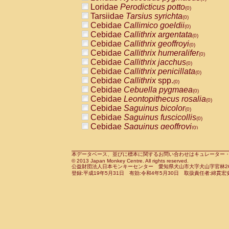
Pitheciidae
Callicebus cupreus
Loridae
Perodicticus potto
(0)
(0)
Pitheciidae
Callicebus donacophilus
Tarsiidae
Tarsius syrichta
(0
(0)
Pitheciidae
Callicebus moloch
Cebidae
Callimico goeldii
(0)
(0)
Pitheciidae
Callicebus torquatus
Cebidae
Callithrix argentata
(0)
(0)
Pitheciidae
Callicebus
spp.
Cebidae
Callithrix geoffroyi
(0)
(0)
Pitheciidae
Chiropotes satanas
Cebidae
Callithrix humeralifer
(0)
(0)
Pitheciidae
Pithecia monachus
Cebidae
Callithrix jacchus
(0)
(0)
Pitheciidae
Pithecia pithecia
Cebidae
Callithrix penicillata
(0)
(0)
Cercopithecidae
Cercocebus agilis
Cebidae
Callithrix
spp.
(0)
(0)
Cercopithecidae
Cercocebus galeritus
Cebidae
Cebuella pygmaea
(0)
Cercopithecidae
Cercocebus torquatu
Cebidae
Leontopithecus rosalia
(0)
Cercopithecidae
Cercocebus torquatus
Cebidae
Saguinus bicolor
(0)
Cercopithecidae
Cercocebus torquatu
Cebidae
Saguinus fuscicollis
(0)
Cercopithecidae
Cercocebus
hybrid
Cebidae
Saguinus geoffroyi
(0)
(0)
Cercopithecidae
Cercocebus
spp.
Cebidae
Saguinus imperator
(0)
(0)
Cercopithecidae
Lophocebus albigen
Cebidae
Saguinus labiatus
(0)
Cercopithecidae
Papio anubis
Cebidae
Saguinus leucopus
本データベース、並びに標本に関するお問い合わせはキュレーター・新宅勇太までお願い
(0)
(0)
© 2013 Japan Monkey Centre. All rights reserved.
Cercopithecidae
Papio cynocephalus
Cebidae
Saguinus midas
(
(0)
公益財団法人日本モンキーセンター 愛知県犬山市大字犬山字官林26番
Cercopithecidae
Papio hamadryas
Cebidae
Saguinus mystax
(0)
登録:平成19年5月31日 有効:令和4年5月30日 取扱責任者:綿貫宏
(0)
Cercopithecidae
Papio papio
Cebidae
Saguinus nigricollis
(0)
(0)
Cercopithecidae
Papio
spp.
Cebidae
Saguinus oedipus
(0)
(1)
Cercopithecidae
Mandrillus leucopha
Cebidae
Saguinus weddelli
(0)
Cercopithecidae
Mandrillus sphinx
Cebidae
Saguinus
spp.
(0)
(0)
Cercopithecidae
Theropithecus gelad
Cebidae
Aotus trivirgatus
(0)
Cercopithecidae
Macaca arctoides
Cebidae
Cebus albifrons
(0)
(0)