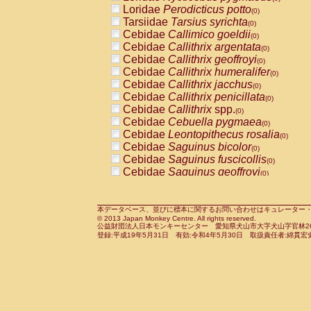
Pitheciidae
Callicebus cupreus
Loridae
Perodicticus potto
(0)
(0)
Pitheciidae
Callicebus donacophilus
Tarsiidae
Tarsius syrichta
(0
(0)
Pitheciidae
Callicebus moloch
Cebidae
Callimico goeldii
(0)
(0)
Pitheciidae
Callicebus torquatus
Cebidae
Callithrix argentata
(0)
(0)
Pitheciidae
Callicebus
spp.
Cebidae
Callithrix geoffroyi
(0)
(0)
Pitheciidae
Chiropotes satanas
Cebidae
Callithrix humeralifer
(0)
(0)
Pitheciidae
Pithecia monachus
Cebidae
Callithrix jacchus
(0)
(0)
Pitheciidae
Pithecia pithecia
Cebidae
Callithrix penicillata
(0)
(0)
Cercopithecidae
Cercocebus agilis
Cebidae
Callithrix
spp.
(0)
(0)
Cercopithecidae
Cercocebus galeritus
Cebidae
Cebuella pygmaea
(0)
Cercopithecidae
Cercocebus torquatu
Cebidae
Leontopithecus rosalia
(0)
Cercopithecidae
Cercocebus torquatus
Cebidae
Saguinus bicolor
(0)
Cercopithecidae
Cercocebus torquatu
Cebidae
Saguinus fuscicollis
(0)
Cercopithecidae
Cercocebus
hybrid
Cebidae
Saguinus geoffroyi
(0)
(0)
Cercopithecidae
Cercocebus
spp.
Cebidae
Saguinus imperator
(0)
(0)
Cercopithecidae
Lophocebus albigen
Cebidae
Saguinus labiatus
(0)
Cercopithecidae
Papio anubis
Cebidae
Saguinus leucopus
本データベース、並びに標本に関するお問い合わせはキュレーター・新宅勇太までお願い
(0)
(0)
© 2013 Japan Monkey Centre. All rights reserved.
Cercopithecidae
Papio cynocephalus
Cebidae
Saguinus midas
(
(0)
公益財団法人日本モンキーセンター 愛知県犬山市大字犬山字官林26番
Cercopithecidae
Papio hamadryas
Cebidae
Saguinus mystax
(0)
登録:平成19年5月31日 有効:令和4年5月30日 取扱責任者:綿貫宏
(0)
Cercopithecidae
Papio papio
Cebidae
Saguinus nigricollis
(0)
(0)
Cercopithecidae
Papio
spp.
Cebidae
Saguinus oedipus
(0)
(1)
Cercopithecidae
Mandrillus leucopha
Cebidae
Saguinus weddelli
(0)
Cercopithecidae
Mandrillus sphinx
Cebidae
Saguinus
spp.
(0)
(0)
Cercopithecidae
Theropithecus gelad
Cebidae
Aotus trivirgatus
(0)
Cercopithecidae
Macaca arctoides
Cebidae
Cebus albifrons
(0)
(0)