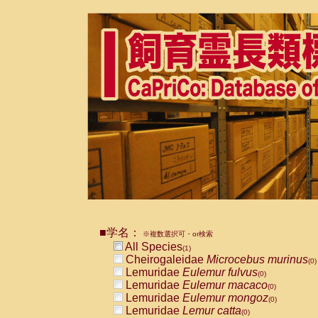
■学名：
※複数選択可・or検索
All Species
(1)
Cheirogaleidae
Microcebus murinus
(0)
Lemuridae
Eulemur fulvus
(0)
Lemuridae
Eulemur macaco
(0)
Lemuridae
Eulemur mongoz
(0)
Lemuridae
Lemur catta
(0)