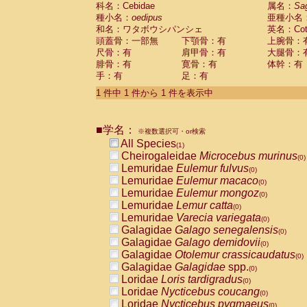
科名：Cebidae
Cebidae
Saguinus midas
属名：
Sa
(0)
種小名：
oedipus
亜種小名
Cebidae
Saguinus mystax
(0)
和名：ワタボウシパンシェ
英名：Cotto
Cebidae
Saguinus nigricollis
(0)
頭蓋骨：一部無
下顎骨：有
上腕骨：
Cebidae
Saguinus oedipus
(1)
尺骨：有
肩甲骨：有
大腿骨：
Cebidae
Saguinus weddelli
(0)
腓骨：有
寛骨：有
体幹：有
Cebidae
Saguinus
spp.
(0)
手：有
足：有
Cebidae
Aotus trivirgatus
(0)
Cebidae
Cebus albifrons
1 件中 1 件から 1 件を表示中
(0)
Cebidae
Cebus apella
(0)
Cebidae
Cebus capucinus
(0)
■学名：
Cebidae
Cebus nigrivittatus
※複数選択可・or検索
(0)
Cebidae
Cebus
spp.
All Species
(0)
(1)
Cebidae
Saimiri boliviensis
Cheirogaleidae
Microcebus murinus
(0)
(0)
Cebidae
Saimiri sciureus
Lemuridae
Eulemur fulvus
(0)
(0)
Atelidae
Alouatta caraya
Lemuridae
Eulemur macaco
(0)
(0)
Atelidae
Alouatta fusca
Lemuridae
Eulemur mongoz
(0)
(0)
Atelidae
Alouatta seniculus
Lemuridae
Lemur catta
(0)
(0)
Atelidae
Alouatta
spp.
Lemuridae
Varecia variegata
(0)
(0)
Atelidae
Ateles belzebuth
Galagidae
Galago senegalensis
(0)
(0)
Atelidae
Ateles geoffroyi
Galagidae
Galago demidovii
(0)
(0)
Atelidae
Ateles paniscus
Galagidae
Otolemur crassicaudatus
(0)
(0)
Atelidae
Ateles
spp.
Galagidae
Galagidae
spp.
(0)
(0)
Atelidae
Lagothrix lagothricha
Loridae
Loris tardigradus
(0)
(0)
Atelidae
Lagothrix lagothricha cana
Loridae
Nycticebus coucang
(0)
(0)
Pitheciidae
Cacajao calvus rubicundu
Loridae
Nycticebus pygmaeus
(0)