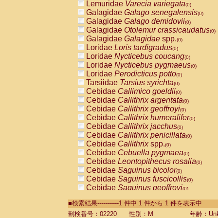
Lemuridae
Varecia variegata
(0)
Galagidae
Galago senegalensis
(0)
Galagidae
Galago demidovii
(0)
Galagidae
Otolemur crassicaudatus
(0)
Galagidae
Galagidae
spp.
(0)
Loridae
Loris tardigradus
(0)
Loridae
Nycticebus coucang
(0)
Loridae
Nycticebus pygmaeus
(0)
Loridae
Perodicticus potto
(0)
Tarsiidae
Tarsius syrichta
(0)
Cebidae
Callimico goeldii
(0)
Cebidae
Callithrix argentata
(0)
Cebidae
Callithrix geoffroyi
(0)
Cebidae
Callithrix humeralifer
(0)
Cebidae
Callithrix jacchus
(0)
Cebidae
Callithrix penicillata
(0)
Cebidae
Callithrix
spp.
(0)
Cebidae
Cebuella pygmaea
(0)
Cebidae
Leontopithecus rosalia
(0)
Cebidae
Saguinus bicolor
(0)
Cebidae
Saguinus fuscicollis
(0)
Cebidae
Saguinus geoffroyi
(0)
Cebidae
Saguinus imperator
(0)
■検索結果-----------1 件中 1 件から 1 件を表示中
Cebidae
Saguinus labiatus
(0)
Cebidae
Saguinus leucopus
剖検番号：02220
性別：M
年齢：Unk
(0)