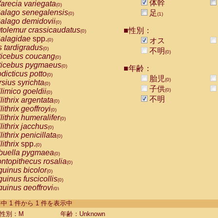
体幹
arecia variegata
(0)
alago senegalensis
足
(0)
(1)
alago demidovii
(0)
tolemur crassicaudatus
■性別：
(0)
alagidae
spp.
オス
(0)
s tardigradus
(0)
不明
(0)
ticebus coucang
(0)
ticebus pygmaeus
(0)
■年齢：
dicticus potto
(0)
胎児
(0)
rsius syrichta
(0)
子供
limico goeldii
(0)
(0)
不明
lithrix argentata
(0)
lithrix geoffroyi
(0)
lithrix humeralifer
(0)
lithrix jacchus
(0)
lithrix penicillata
(0)
lithrix
spp.
(0)
buella pygmaea
(0)
ntopithecus rosalia
(0)
uinus bicolor
(0)
uinus fuscicollis
(0)
uinus geoffroyi
(0)
uinus imperator
(0)
-1 件中 1 件から 1 件を表示中
uinus labiatus
(0)
guinus leucopus
性別：M
年齢：Unknown
(0)