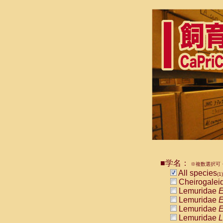
■学名：
※複数選択可・
All species
(1)
Cheirogalei
Lemuridae
E
Lemuridae
E
Lemuridae
E
Lemuridae
L