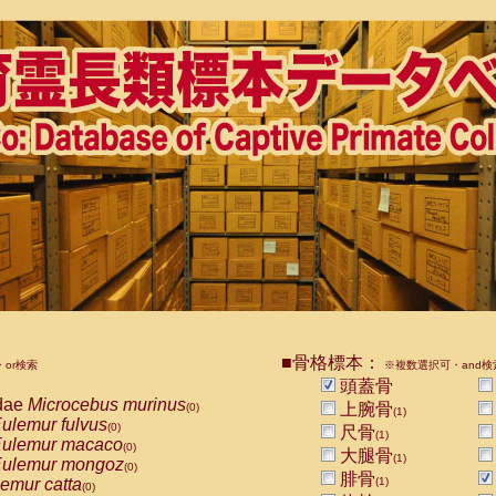
■骨格標本：
or検索
※複数選択可・and検
頭蓋骨
dae
Microcebus murinus
上腕骨
(0)
(1)
ulemur fulvus
(0)
尺骨
(1)
ulemur macaco
(0)
大腿骨
(1)
ulemur mongoz
(0)
腓骨
emur catta
(1)
(0)