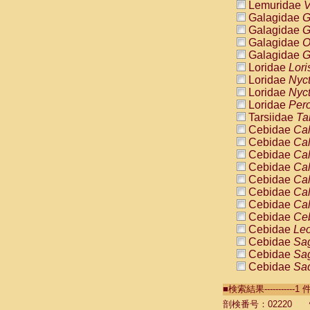
Lemuridae
V
Galagidae
G
Galagidae
G
Galagidae
O
Galagidae
G
Loridae
Lori
Loridae
Nyc
Loridae
Nyc
Loridae
Pero
Tarsiidae
Ta
Cebidae
Cal
Cebidae
Cal
Cebidae
Cal
Cebidae
Cal
Cebidae
Cal
Cebidae
Cal
Cebidae
Cal
Cebidae
Ce
Cebidae
Leo
Cebidae
Sag
Cebidae
Sag
Cebidae
Sag
Cebidae
Sag
■検索結果----------
Cebidae
Sag
Cebidae
Sa
剖検番号：02220