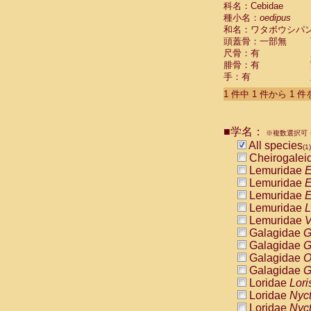
科名：Cebidae
Cebidae
Sa
種小名：
oedipus
Cebidae
Sa
和名：ワタボウシパ
Cebidae
Sag
頭蓋骨：一部無
Cebidae
Sa
尺骨：有
Cebidae
Sag
腓骨：有
Cebidae
Sa
手：有
Cebidae
Aot
Cebidae
Ceb
1 件中 1 件から 1 
Cebidae
Ceb
Cebidae
Ce
■学名：
Cebidae
Ceb
※複数選択可・
Cebidae
Ce
All species
(1)
Cebidae
Sai
Cheirogalei
Cebidae
Sai
Lemuridae
E
Atelidae
Alo
Lemuridae
E
Atelidae
Alo
Lemuridae
E
Atelidae
Alo
Lemuridae
L
Atelidae
Alo
Lemuridae
V
Atelidae
Ate
Galagidae
G
Atelidae
Ate
Galagidae
G
Atelidae
Ate
Galagidae
O
Atelidae
Ate
Galagidae
G
Atelidae
Lag
Loridae
Lori
Atelidae
Lag
Loridae
Nyc
Pitheciidae
Loridae
Nyc