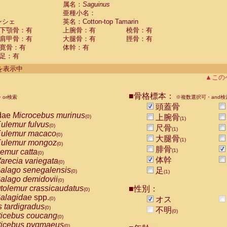
guinus midas
属名：
Saguinus
(0)
亜種小名：
guinus mystax
(0)
ンシェ
英名：Cotton-top Tamarin
uinus nigricollis
(0)
下顎骨：有
上腕骨：有
橈骨：有
guinus oedipus
(1)
肩甲骨：有
大腿骨：有
脛骨：有
uinus weddelli
(0)
寛骨：有
体幹：有
guinus
spp.
(0)
足：有
us trivirgatus
(0)
us albifrons
件を表示中
(0)
us apella
▲この
(0)
bus capucinus
(0)
us nigrivittatus
■骨格標本：
or検索
(0)
※複数選択可・and検
bus
spp.
頭蓋骨
(0)
miri boliviensis
dae
Microcebus murinus
(0)
上腕骨
(0)
(1)
miri sciureus
ulemur fulvus
(0)
(0)
尺骨
(1)
uatta caraya
ulemur macaco
(0)
(0)
大腿骨
(1)
uatta fusca
ulemur mongoz
(0)
(0)
腓骨
uatta seniculus
emur catta
(1)
(0)
(0)
uatta
spp.
体幹
arecia variegata
(0)
(0)
les belzebuth
alago senegalensis
足
(0)
(0)
(1)
les geoffroyi
alago demidovii
(0)
(0)
les paniscus
tolemur crassicaudatus
■性別：
(0)
(0)
les
spp.
alagidae
spp.
(0)
オス
(0)
othrix lagothricha
s tardigradus
(0)
(0)
不明
(0)
othrix lagothricha cana
ticebus coucang
(0)
(0)
Cacajao calvus rubicundus
ticebus pygmaeus
(0)
(0)