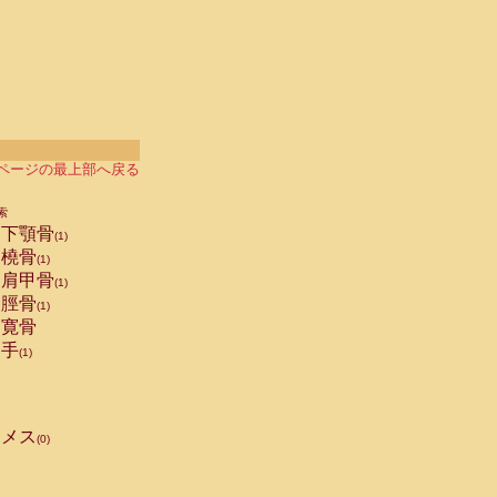
ページの最上部へ戻る
索
下顎骨
(1)
橈骨
(1)
肩甲骨
(1)
脛骨
(1)
寛骨
手
(1)
メス
(0)