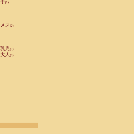
手
(1)
メス
(0)
乳児
(0)
大人
(0)