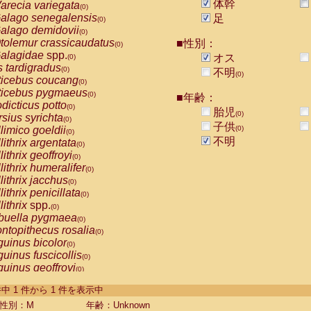
体幹
arecia variegata
(0)
alago senegalensis
足
(0)
alago demidovii
(0)
tolemur crassicaudatus
■性別：
(0)
alagidae
spp.
オス
(0)
s tardigradus
(0)
不明
(0)
ticebus coucang
(0)
ticebus pygmaeus
(0)
■年齢：
dicticus potto
(0)
胎児
(0)
rsius syrichta
(0)
子供
limico goeldii
(0)
(0)
不明
lithrix argentata
(0)
lithrix geoffroyi
(0)
lithrix humeralifer
(0)
lithrix jacchus
(0)
lithrix penicillata
(0)
lithrix
spp.
(0)
buella pygmaea
(0)
ntopithecus rosalia
(0)
uinus bicolor
(0)
uinus fuscicollis
(0)
uinus geoffroyi
(0)
uinus imperator
(0)
-1 件中 1 件から 1 件を表示中
uinus labiatus
(0)
guinus leucopus
性別：M
年齢：Unknown
(0)