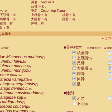
guinus midas
属名：
Saguinus
(0)
亜種小名：
guinus mystax
(0)
ンシェ
英名：Cotton-top Tamarin
uinus nigricollis
(0)
下顎骨：有
上腕骨：有
橈骨：有
guinus oedipus
(1)
肩甲骨：有
大腿骨：有
脛骨：有
uinus weddelli
(0)
寛骨：有
体幹：有
guinus
spp.
(0)
足：有
us trivirgatus
(0)
us albifrons
件を表示中
(0)
us apella
▲この
(0)
bus capucinus
(0)
us nigrivittatus
■骨格標本：
or検索
(0)
※複数選択可・and検
bus
spp.
頭蓋骨
(0)
miri boliviensis
dae
Microcebus murinus
(0)
上腕骨
(0)
(1)
miri sciureus
ulemur fulvus
(0)
(0)
尺骨
uatta caraya
ulemur macaco
(0)
(0)
大腿骨
(1)
uatta fusca
ulemur mongoz
(0)
(0)
腓骨
uatta seniculus
emur catta
(0)
(0)
uatta
spp.
体幹
arecia variegata
(0)
(0)
les belzebuth
alago senegalensis
足
(0)
(0)
les geoffroyi
alago demidovii
(0)
(0)
les paniscus
tolemur crassicaudatus
■性別：
(0)
(0)
les
spp.
alagidae
spp.
(0)
オス
(0)
othrix lagothricha
s tardigradus
(0)
(0)
不明
(0)
othrix lagothricha cana
ticebus coucang
(0)
(0)
Cacajao calvus rubicundus
ticebus pygmaeus
(0)
(0)