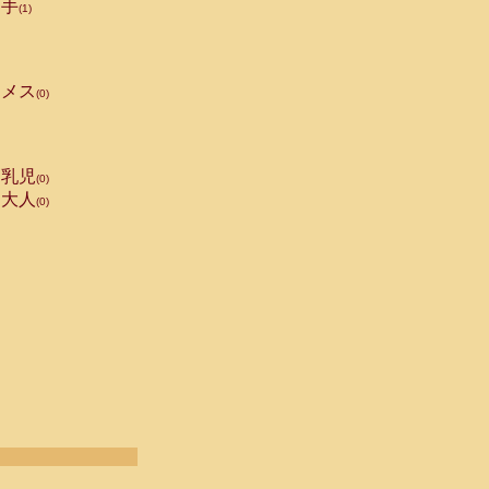
手
(1)
メス
(0)
乳児
(0)
大人
(0)