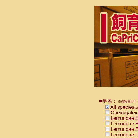
■学名：
※複数選択可・
All species
(1)
Cheirogalei
Lemuridae
E
Lemuridae
E
Lemuridae
E
Lemuridae
L