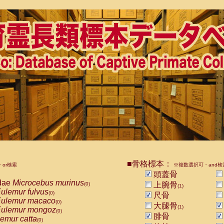
■骨格標本：
or検索
※複数選択可・and検
頭蓋骨
dae
Microcebus murinus
上腕骨
(0)
(1)
ulemur fulvus
(0)
尺骨
ulemur macaco
(0)
大腿骨
(1)
ulemur mongoz
(0)
腓骨
emur catta
(0)