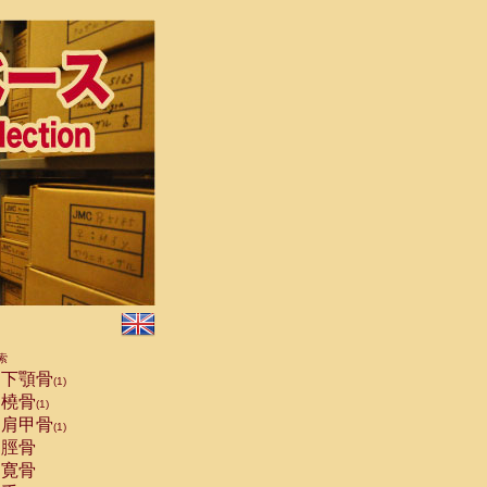
索
下顎骨
(1)
橈骨
(1)
肩甲骨
(1)
脛骨
寛骨