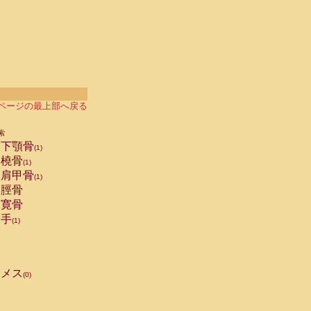
ページの最上部へ戻る
索
下顎骨
(1)
橈骨
(1)
肩甲骨
(1)
脛骨
寛骨
手
(1)
メス
(0)