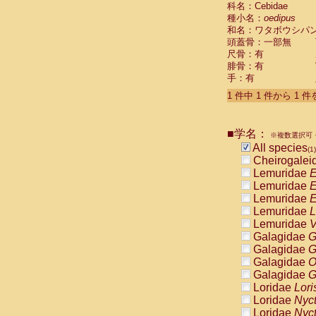
科名：Cebidae
Cebidae
Sa
種小名：
oedipus
Cebidae
Sa
和名：ワタボウシパ
Cebidae
Sag
頭蓋骨：一部無
Cebidae
Sa
尺骨：有
Cebidae
Sag
腓骨：有
Cebidae
Sa
手：有
Cebidae
Aot
Cebidae
Ceb
1 件中 1 件から 1 
Cebidae
Ceb
Cebidae
Ce
■学名：
Cebidae
Ceb
※複数選択可・
Cebidae
Ce
All species
(1)
Cebidae
Sai
Cheirogalei
Cebidae
Sai
Lemuridae
E
Atelidae
Alo
Lemuridae
E
Atelidae
Alo
Lemuridae
E
Atelidae
Alo
Lemuridae
L
Atelidae
Alo
Lemuridae
V
Atelidae
Ate
Galagidae
G
Atelidae
Ate
Galagidae
G
Atelidae
Ate
Galagidae
O
Atelidae
Ate
Galagidae
G
Atelidae
Lag
Loridae
Lori
Atelidae
Lag
Loridae
Nyc
Pitheciidae
Loridae
Nyc