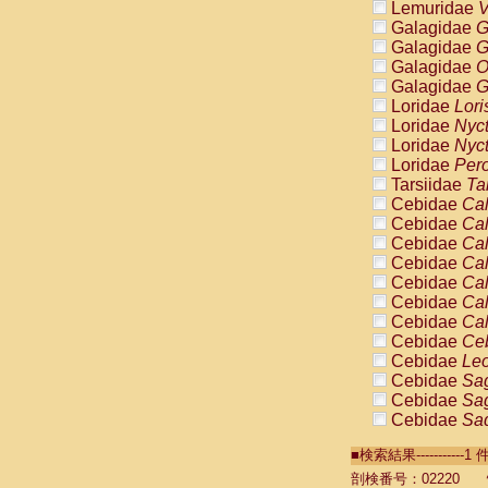
Lemuridae
V
Galagidae
G
Galagidae
G
Galagidae
O
Galagidae
G
Loridae
Lori
Loridae
Nyc
Loridae
Nyc
Loridae
Pero
Tarsiidae
Ta
Cebidae
Cal
Cebidae
Cal
Cebidae
Cal
Cebidae
Cal
Cebidae
Cal
Cebidae
Cal
Cebidae
Cal
Cebidae
Ce
Cebidae
Leo
Cebidae
Sag
Cebidae
Sag
Cebidae
Sag
Cebidae
Sag
■検索結果----------
Cebidae
Sag
Cebidae
Sa
剖検番号：02220