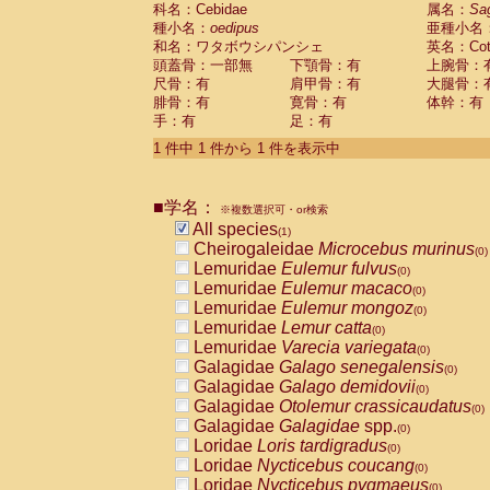
科名：Cebidae
Cebidae
Saguinus midas
属名：
Sa
(0)
種小名：
oedipus
亜種小名
Cebidae
Saguinus mystax
(0)
和名：ワタボウシパンシェ
英名：Cotto
Cebidae
Saguinus nigricollis
(0)
頭蓋骨：一部無
下顎骨：有
上腕骨：
Cebidae
Saguinus oedipus
(1)
尺骨：有
肩甲骨：有
大腿骨：
Cebidae
Saguinus weddelli
(0)
腓骨：有
寛骨：有
体幹：有
Cebidae
Saguinus
spp.
(0)
手：有
足：有
Cebidae
Aotus trivirgatus
(0)
Cebidae
Cebus albifrons
1 件中 1 件から 1 件を表示中
(0)
Cebidae
Cebus apella
(0)
Cebidae
Cebus capucinus
(0)
■学名：
Cebidae
Cebus nigrivittatus
※複数選択可・or検索
(0)
Cebidae
Cebus
spp.
All species
(0)
(1)
Cebidae
Saimiri boliviensis
Cheirogaleidae
Microcebus murinus
(0)
(0)
Cebidae
Saimiri sciureus
Lemuridae
Eulemur fulvus
(0)
(0)
Atelidae
Alouatta caraya
Lemuridae
Eulemur macaco
(0)
(0)
Atelidae
Alouatta fusca
Lemuridae
Eulemur mongoz
(0)
(0)
Atelidae
Alouatta seniculus
Lemuridae
Lemur catta
(0)
(0)
Atelidae
Alouatta
spp.
Lemuridae
Varecia variegata
(0)
(0)
Atelidae
Ateles belzebuth
Galagidae
Galago senegalensis
(0)
(0)
Atelidae
Ateles geoffroyi
Galagidae
Galago demidovii
(0)
(0)
Atelidae
Ateles paniscus
Galagidae
Otolemur crassicaudatus
(0)
(0)
Atelidae
Ateles
spp.
Galagidae
Galagidae
spp.
(0)
(0)
Atelidae
Lagothrix lagothricha
Loridae
Loris tardigradus
(0)
(0)
Atelidae
Lagothrix lagothricha cana
Loridae
Nycticebus coucang
(0)
(0)
Pitheciidae
Cacajao calvus rubicundu
Loridae
Nycticebus pygmaeus
(0)