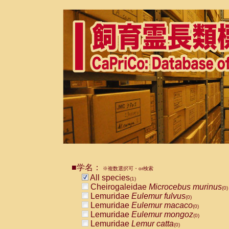
■学名：
※複数選択可・or検索
All species
(1)
Cheirogaleidae
Microcebus murinus
(0)
Lemuridae
Eulemur fulvus
(0)
Lemuridae
Eulemur macaco
(0)
Lemuridae
Eulemur mongoz
(0)
Lemuridae
Lemur catta
(0)