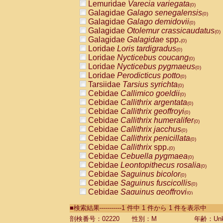
Lemuridae
Varecia variegata
(0)
Galagidae
Galago senegalensis
(0)
Galagidae
Galago demidovii
(0)
Galagidae
Otolemur crassicaudatus
(0)
Galagidae
Galagidae
spp.
(0)
Loridae
Loris tardigradus
(0)
Loridae
Nycticebus coucang
(0)
Loridae
Nycticebus pygmaeus
(0)
Loridae
Perodicticus potto
(0)
Tarsiidae
Tarsius syrichta
(0)
Cebidae
Callimico goeldii
(0)
Cebidae
Callithrix argentata
(0)
Cebidae
Callithrix geoffroyi
(0)
Cebidae
Callithrix humeralifer
(0)
Cebidae
Callithrix jacchus
(0)
Cebidae
Callithrix penicillata
(0)
Cebidae
Callithrix
spp.
(0)
Cebidae
Cebuella pygmaea
(0)
Cebidae
Leontopithecus rosalia
(0)
Cebidae
Saguinus bicolor
(0)
Cebidae
Saguinus fuscicollis
(0)
Cebidae
Saguinus geoffroyi
(0)
Cebidae
Saguinus imperator
(0)
■検索結果-----------1 件中 1 件から 1 件を表示中
Cebidae
Saguinus labiatus
(0)
Cebidae
Saguinus leucopus
剖検番号：02220
性別：M
年齢：Unk
(0)