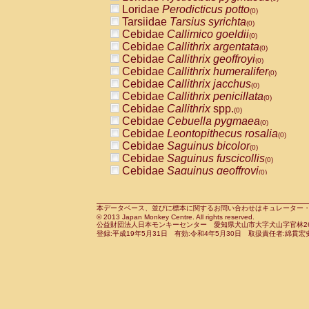
Pitheciidae
Callicebus cupreus
Loridae
Perodicticus potto
(0)
(0)
Pitheciidae
Callicebus donacophilus
Tarsiidae
Tarsius syrichta
(0
(0)
Pitheciidae
Callicebus moloch
Cebidae
Callimico goeldii
(0)
(0)
Pitheciidae
Callicebus torquatus
Cebidae
Callithrix argentata
(0)
(0)
Pitheciidae
Callicebus
spp.
Cebidae
Callithrix geoffroyi
(0)
(0)
Pitheciidae
Chiropotes satanas
Cebidae
Callithrix humeralifer
(0)
(0)
Pitheciidae
Pithecia monachus
Cebidae
Callithrix jacchus
(0)
(0)
Pitheciidae
Pithecia pithecia
Cebidae
Callithrix penicillata
(0)
(0)
Cercopithecidae
Cercocebus agilis
Cebidae
Callithrix
spp.
(0)
(0)
Cercopithecidae
Cercocebus galeritus
Cebidae
Cebuella pygmaea
(0)
Cercopithecidae
Cercocebus torquatu
Cebidae
Leontopithecus rosalia
(0)
Cercopithecidae
Cercocebus torquatus
Cebidae
Saguinus bicolor
(0)
Cercopithecidae
Cercocebus torquatu
Cebidae
Saguinus fuscicollis
(0)
Cercopithecidae
Cercocebus
hybrid
Cebidae
Saguinus geoffroyi
(0)
(0)
Cercopithecidae
Cercocebus
spp.
Cebidae
Saguinus imperator
(0)
(0)
Cercopithecidae
Lophocebus albigen
Cebidae
Saguinus labiatus
(0)
Cercopithecidae
Papio anubis
Cebidae
Saguinus leucopus
本データベース、並びに標本に関するお問い合わせはキュレーター・新宅勇太までお願い
(0)
(0)
© 2013 Japan Monkey Centre. All rights reserved.
Cercopithecidae
Papio cynocephalus
Cebidae
Saguinus midas
(
(0)
公益財団法人日本モンキーセンター 愛知県犬山市大字犬山字官林26番
Cercopithecidae
Papio hamadryas
Cebidae
Saguinus mystax
(0)
登録:平成19年5月31日 有効:令和4年5月30日 取扱責任者:綿貫宏
(0)
Cercopithecidae
Papio papio
Cebidae
Saguinus nigricollis
(0)
(0)
Cercopithecidae
Papio
spp.
Cebidae
Saguinus oedipus
(0)
(1)
Cercopithecidae
Mandrillus leucopha
Cebidae
Saguinus weddelli
(0)
Cercopithecidae
Mandrillus sphinx
Cebidae
Saguinus
spp.
(0)
(0)
Cercopithecidae
Theropithecus gelad
Cebidae
Aotus trivirgatus
(0)
Cercopithecidae
Macaca arctoides
Cebidae
Cebus albifrons
(0)
(0)