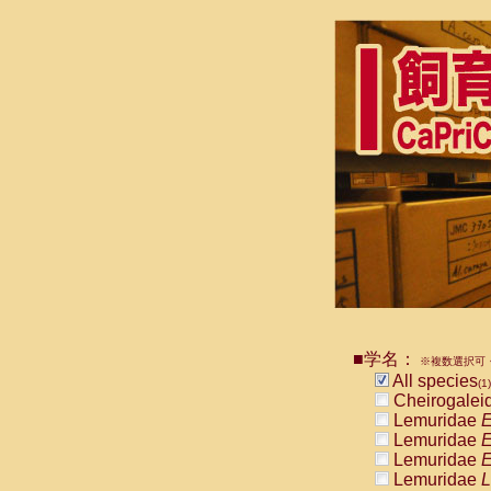
■学名：
※複数選択可・
All species
(1)
Cheirogalei
Lemuridae
E
Lemuridae
E
Lemuridae
E
Lemuridae
L