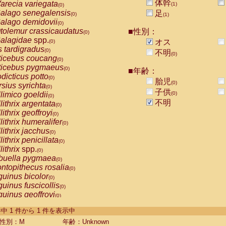
体幹
arecia variegata
(1)
(0)
alago senegalensis
足
(0)
(1)
alago demidovii
(0)
tolemur crassicaudatus
■性別：
(0)
alagidae
spp.
オス
(0)
s tardigradus
(0)
不明
(0)
ticebus coucang
(0)
ticebus pygmaeus
(0)
■年齢：
dicticus potto
(0)
胎児
(0)
rsius syrichta
(0)
子供
limico goeldii
(0)
(0)
不明
lithrix argentata
(0)
lithrix geoffroyi
(0)
lithrix humeralifer
(0)
lithrix jacchus
(0)
lithrix penicillata
(0)
lithrix
spp.
(0)
buella pygmaea
(0)
ntopithecus rosalia
(0)
uinus bicolor
(0)
uinus fuscicollis
(0)
uinus geoffroyi
(0)
uinus imperator
(0)
-1 件中 1 件から 1 件を表示中
uinus labiatus
(0)
guinus leucopus
性別：M
年齢：Unknown
(0)