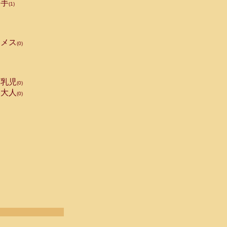
手
(1)
メス
(0)
乳児
(0)
大人
(0)