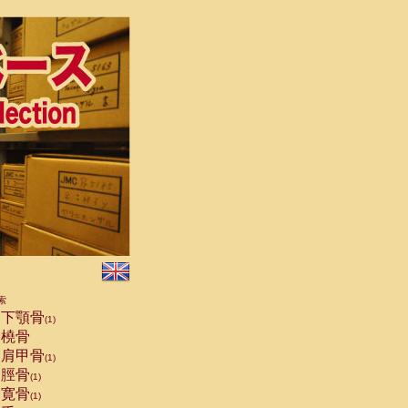
索
下顎骨
(1)
橈骨
肩甲骨
(1)
脛骨
(1)
寛骨
(1)