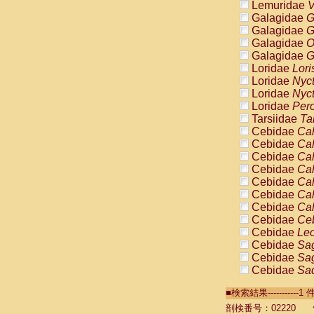
Lemuridae
V
Galagidae
G
Galagidae
G
Galagidae
O
Galagidae
G
Loridae
Lori
Loridae
Nyc
Loridae
Nyc
Loridae
Pero
Tarsiidae
Ta
Cebidae
Cal
Cebidae
Cal
Cebidae
Cal
Cebidae
Cal
Cebidae
Cal
Cebidae
Cal
Cebidae
Cal
Cebidae
Ce
Cebidae
Leo
Cebidae
Sag
Cebidae
Sag
Cebidae
Sag
Cebidae
Sag
■検索結果----------
Cebidae
Sag
Cebidae
Sa
剖検番号：02220