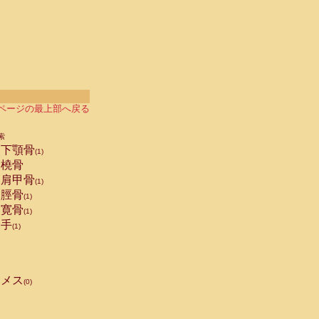
ページの最上部へ戻る
索
下顎骨
(1)
橈骨
肩甲骨
(1)
脛骨
(1)
寛骨
(1)
手
(1)
メス
(0)