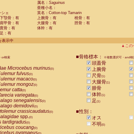
guinus midas
属名：
Saguinus
(0)
亜種小名：
guinus mystax
(0)
ンシェ
英名：Cotton-top Tamarin
uinus nigricollis
(0)
下顎骨：有
上腕骨：有
橈骨：有
guinus oedipus
(1)
肩甲骨：有
大腿骨：有
脛骨：有
uinus weddelli
(0)
寛骨：有
体幹：有
guinus
spp.
(0)
足：有
us trivirgatus
(0)
us albifrons
件を表示中
(0)
us apella
▲この
(0)
bus capucinus
(0)
us nigrivittatus
■骨格標本：
or検索
(0)
※複数選択可・and検
bus
spp.
頭蓋骨
(0)
miri boliviensis
dae
Microcebus murinus
(0)
上腕骨
(0)
miri sciureus
ulemur fulvus
(0)
(0)
尺骨
(1)
uatta caraya
ulemur macaco
(0)
(0)
大腿骨
(1)
uatta fusca
ulemur mongoz
(0)
(0)
腓骨
uatta seniculus
emur catta
(0)
(0)
uatta
spp.
体幹
arecia variegata
(0)
(1)
(0)
les belzebuth
alago senegalensis
足
(0)
(0)
(1)
les geoffroyi
alago demidovii
(0)
(0)
les paniscus
tolemur crassicaudatus
■性別：
(0)
(0)
les
spp.
alagidae
spp.
(0)
オス
(0)
othrix lagothricha
s tardigradus
(0)
(0)
不明
(0)
othrix lagothricha cana
ticebus coucang
(0)
(0)
Cacajao calvus rubicundus
ticebus pygmaeus
(0)
(0)