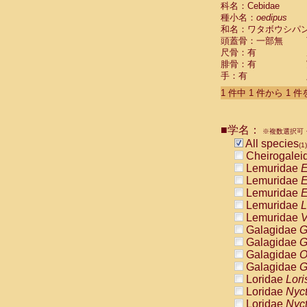
科名：Cebidae
Cebidae
Sa
種小名：
oedipus
Cebidae
Sa
和名：ワタボウシパ
Cebidae
Sag
頭蓋骨：一部無
Cebidae
Sa
尺骨：有
Cebidae
Sag
腓骨：有
Cebidae
Sa
手：有
Cebidae
Aot
Cebidae
Ceb
1 件中 1 件から 1 
Cebidae
Ceb
Cebidae
Ce
■学名：
Cebidae
Ceb
※複数選択可・
Cebidae
Ce
All species
(1)
Cebidae
Sai
Cheirogalei
Cebidae
Sai
Lemuridae
E
Atelidae
Alo
Lemuridae
E
Atelidae
Alo
Lemuridae
E
Atelidae
Alo
Lemuridae
L
Atelidae
Alo
Lemuridae
V
Atelidae
Ate
Galagidae
G
Atelidae
Ate
Galagidae
G
Atelidae
Ate
Galagidae
O
Atelidae
Ate
Galagidae
G
Atelidae
Lag
Loridae
Lori
Atelidae
Lag
Loridae
Nyc
Pitheciidae
Loridae
Nyc