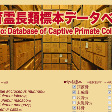
■骨格標本：
or検索
※複数選択可・and検
頭蓋骨
dae
Microcebus murinus
上腕骨
(0)
ulemur fulvus
(0)
尺骨
(1)
ulemur macaco
(0)
大腿骨
(1)
ulemur mongoz
(0)
腓骨
emur catta
(0)