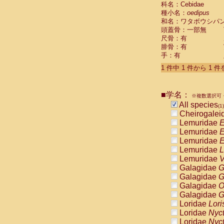
科名：Cebidae
Cebidae
Sa
種小名：
oedipus
Cebidae
Sa
和名：ワタボウシパ
Cebidae
Sag
頭蓋骨：一部無
Cebidae
Sa
尺骨：有
Cebidae
Sag
腓骨：有
Cebidae
Sa
手：有
Cebidae
Aot
Cebidae
Ceb
1 件中 1 件から 1 
Cebidae
Ceb
Cebidae
Ce
■学名：
Cebidae
Ceb
※複数選択可・
Cebidae
Ce
All species
(1)
Cebidae
Sai
Cheirogalei
Cebidae
Sai
Lemuridae
E
Atelidae
Alo
Lemuridae
E
Atelidae
Alo
Lemuridae
E
Atelidae
Alo
Lemuridae
L
Atelidae
Alo
Lemuridae
V
Atelidae
Ate
Galagidae
G
Atelidae
Ate
Galagidae
G
Atelidae
Ate
Galagidae
O
Atelidae
Ate
Galagidae
G
Atelidae
Lag
Loridae
Lori
Atelidae
Lag
Loridae
Nyc
Pitheciidae
Loridae
Nyc