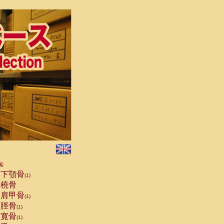
索
下顎骨
(1)
橈骨
肩甲骨
(1)
脛骨
(1)
寛骨
(1)