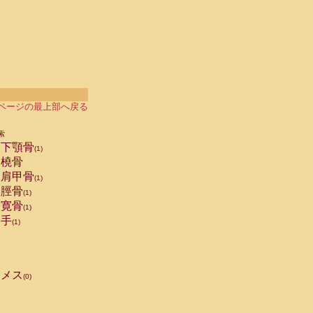
ページの最上部へ戻る
索
下顎骨
(1)
橈骨
肩甲骨
(1)
脛骨
(1)
寛骨
(1)
手
(1)
メス
(0)