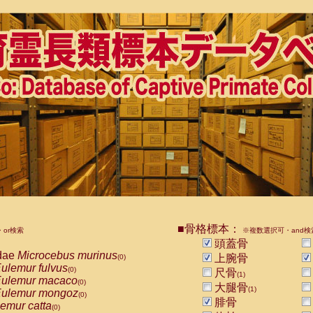
■骨格標本：
or検索
※複数選択可・and検
頭蓋骨
dae
Microcebus murinus
上腕骨
(0)
ulemur fulvus
(0)
尺骨
(1)
ulemur macaco
(0)
大腿骨
(1)
ulemur mongoz
(0)
腓骨
emur catta
(0)