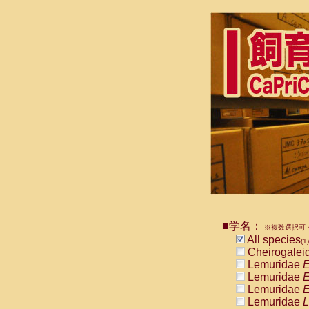
■学名：
※複数選択可・
All species
(1)
Cheirogalei
Lemuridae
E
Lemuridae
E
Lemuridae
E
Lemuridae
L