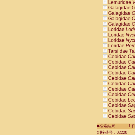
Lemuridae
V
Galagidae
G
Galagidae
G
Galagidae
O
Galagidae
G
Loridae
Lori
Loridae
Nyc
Loridae
Nyc
Loridae
Pero
Tarsiidae
Ta
Cebidae
Cal
Cebidae
Cal
Cebidae
Cal
Cebidae
Cal
Cebidae
Cal
Cebidae
Cal
Cebidae
Cal
Cebidae
Ce
Cebidae
Leo
Cebidae
Sag
Cebidae
Sag
Cebidae
Sag
Cebidae
Sag
■検索結果----------
Cebidae
Sag
Cebidae
Sa
剖検番号：02220