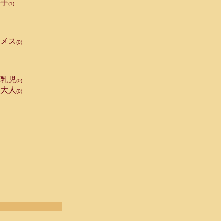
手
(1)
メス
(0)
乳児
(0)
大人
(0)