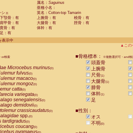
guinus midas
属名：
Saguinus
(0)
亜種小名：
guinus mystax
(0)
ンシェ
英名：Cotton-top Tamarin
uinus nigricollis
(0)
下顎骨：有
上腕骨：有
橈骨：有
guinus oedipus
(1)
肩甲骨：有
大腿骨：有
脛骨：有
uinus weddelli
(0)
寛骨：有
体幹：有
guinus
spp.
(0)
足：有
us trivirgatus
(0)
us albifrons
件を表示中
(0)
us apella
▲この
(0)
bus capucinus
(0)
us nigrivittatus
■骨格標本：
or検索
(0)
※複数選択可・and検
bus
spp.
頭蓋骨
(0)
miri boliviensis
dae
Microcebus murinus
(0)
上腕骨
(0)
miri sciureus
ulemur fulvus
(0)
(0)
尺骨
(1)
uatta caraya
ulemur macaco
(0)
(0)
大腿骨
(1)
uatta fusca
ulemur mongoz
(0)
(0)
腓骨
uatta seniculus
emur catta
(0)
(0)
uatta
spp.
体幹
arecia variegata
(0)
(1)
(0)
les belzebuth
alago senegalensis
足
(0)
(0)
les geoffroyi
alago demidovii
(0)
(0)
les paniscus
tolemur crassicaudatus
■性別：
(0)
(0)
les
spp.
alagidae
spp.
(0)
オス
(0)
othrix lagothricha
s tardigradus
(0)
(0)
不明
(0)
othrix lagothricha cana
ticebus coucang
(0)
(0)
Cacajao calvus rubicundus
ticebus pygmaeus
(0)
(0)