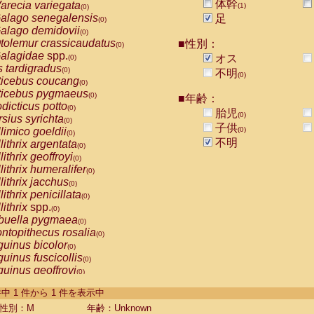
体幹
arecia variegata
(1)
(0)
alago senegalensis
足
(0)
alago demidovii
(0)
tolemur crassicaudatus
■性別：
(0)
alagidae
spp.
オス
(0)
s tardigradus
(0)
不明
(0)
ticebus coucang
(0)
ticebus pygmaeus
(0)
■年齢：
dicticus potto
(0)
胎児
(0)
rsius syrichta
(0)
子供
limico goeldii
(0)
(0)
不明
lithrix argentata
(0)
lithrix geoffroyi
(0)
lithrix humeralifer
(0)
lithrix jacchus
(0)
lithrix penicillata
(0)
lithrix
spp.
(0)
buella pygmaea
(0)
ntopithecus rosalia
(0)
uinus bicolor
(0)
uinus fuscicollis
(0)
uinus geoffroyi
(0)
uinus imperator
(0)
-1 件中 1 件から 1 件を表示中
uinus labiatus
(0)
guinus leucopus
性別：M
年齢：Unknown
(0)