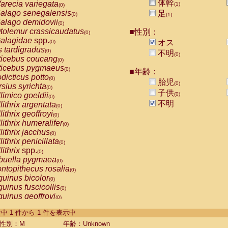
体幹
arecia variegata
(1)
(0)
alago senegalensis
足
(0)
(1)
alago demidovii
(0)
tolemur crassicaudatus
■性別：
(0)
alagidae
spp.
オス
(0)
s tardigradus
(0)
不明
(0)
ticebus coucang
(0)
ticebus pygmaeus
(0)
■年齢：
dicticus potto
(0)
胎児
(0)
rsius syrichta
(0)
子供
limico goeldii
(0)
(0)
不明
lithrix argentata
(0)
lithrix geoffroyi
(0)
lithrix humeralifer
(0)
lithrix jacchus
(0)
lithrix penicillata
(0)
lithrix
spp.
(0)
buella pygmaea
(0)
ntopithecus rosalia
(0)
uinus bicolor
(0)
uinus fuscicollis
(0)
uinus geoffroyi
(0)
uinus imperator
(0)
-1 件中 1 件から 1 件を表示中
uinus labiatus
(0)
guinus leucopus
性別：M
年齢：Unknown
(0)