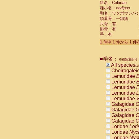
科名：Cebidae
Cebidae
Sa
種小名：
oedipus
Cebidae
Sa
和名：ワタボウシパ
Cebidae
Sag
頭蓋骨：一部無
Cebidae
Sa
尺骨：有
Cebidae
Sag
腓骨：有
Cebidae
Sa
手：有
Cebidae
Aot
Cebidae
Ceb
1 件中 1 件から 1 
Cebidae
Ceb
Cebidae
Ce
■学名：
Cebidae
Ceb
※複数選択可・
Cebidae
Ce
All species
(1)
Cebidae
Sai
Cheirogalei
Cebidae
Sai
Lemuridae
E
Atelidae
Alo
Lemuridae
E
Atelidae
Alo
Lemuridae
E
Atelidae
Alo
Lemuridae
L
Atelidae
Alo
Lemuridae
V
Atelidae
Ate
Galagidae
G
Atelidae
Ate
Galagidae
G
Atelidae
Ate
Galagidae
O
Atelidae
Ate
Galagidae
G
Atelidae
Lag
Loridae
Lori
Atelidae
Lag
Loridae
Nyc
Pitheciidae
Loridae
Nyc