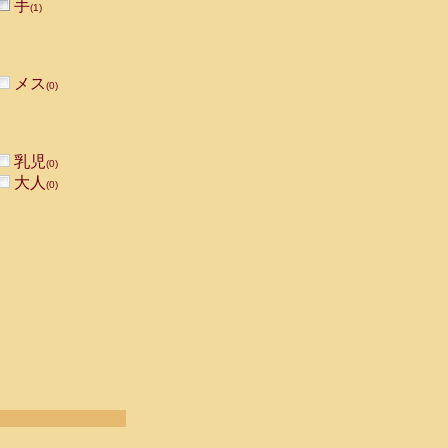
手
(1)
メス
(0)
乳児
(0)
大人
(0)