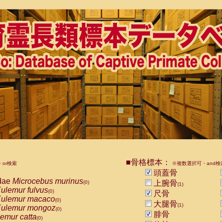
■骨格標本：
or検索
※複数選択可・and検
頭蓋骨
dae
Microcebus murinus
上腕骨
(0)
(1)
ulemur fulvus
(0)
尺骨
ulemur macaco
(0)
大腿骨
(1)
ulemur mongoz
(0)
腓骨
emur catta
(0)