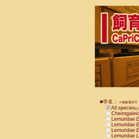
■学名：
※複数選択可・
All species
(1)
Cheirogalei
Lemuridae
E
Lemuridae
E
Lemuridae
E
Lemuridae
L