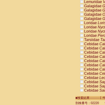
Lemuridae
V
Galagidae
G
Galagidae
G
Galagidae
O
Galagidae
G
Loridae
Lori
Loridae
Nyc
Loridae
Nyc
Loridae
Pero
Tarsiidae
Ta
Cebidae
Cal
Cebidae
Cal
Cebidae
Cal
Cebidae
Cal
Cebidae
Cal
Cebidae
Cal
Cebidae
Cal
Cebidae
Ce
Cebidae
Leo
Cebidae
Sag
Cebidae
Sag
Cebidae
Sag
Cebidae
Sag
■検索結果----------
Cebidae
Sag
Cebidae
Sa
剖検番号：02220