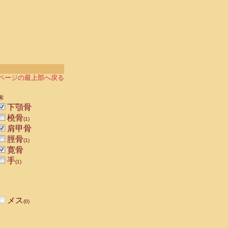
ページの最上部へ戻る
索
下顎骨
橈骨
(1)
肩甲骨
脛骨
(1)
寛骨
手
(1)
メス
(0)