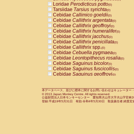
Pitheciidae
Callicebus cupreus
Loridae
Perodicticus potto
(0)
(0)
Pitheciidae
Callicebus donacophilus
Tarsiidae
Tarsius syrichta
(0
(0)
Pitheciidae
Callicebus moloch
Cebidae
Callimico goeldii
(0)
(0)
Pitheciidae
Callicebus torquatus
Cebidae
Callithrix argentata
(0)
(0)
Pitheciidae
Callicebus
spp.
Cebidae
Callithrix geoffroyi
(0)
(0)
Pitheciidae
Chiropotes satanas
Cebidae
Callithrix humeralifer
(0)
(0)
Pitheciidae
Pithecia monachus
Cebidae
Callithrix jacchus
(0)
(0)
Pitheciidae
Pithecia pithecia
Cebidae
Callithrix penicillata
(0)
(0)
Cercopithecidae
Cercocebus agilis
Cebidae
Callithrix
spp.
(0)
(0)
Cercopithecidae
Cercocebus galeritus
Cebidae
Cebuella pygmaea
(0)
Cercopithecidae
Cercocebus torquatu
Cebidae
Leontopithecus rosalia
(0)
Cercopithecidae
Cercocebus torquatus
Cebidae
Saguinus bicolor
(0)
Cercopithecidae
Cercocebus torquatu
Cebidae
Saguinus fuscicollis
(0)
Cercopithecidae
Cercocebus
hybrid
Cebidae
Saguinus geoffroyi
(0)
(0)
Cercopithecidae
Cercocebus
spp.
Cebidae
Saguinus imperator
(0)
(0)
Cercopithecidae
Lophocebus albigen
Cebidae
Saguinus labiatus
(0)
Cercopithecidae
Papio anubis
Cebidae
Saguinus leucopus
本データベース、並びに標本に関するお問い合わせはキュレーター・新宅勇太までお願い
(0)
(0)
© 2013 Japan Monkey Centre. All rights reserved.
Cercopithecidae
Papio cynocephalus
Cebidae
Saguinus midas
(
(0)
公益財団法人日本モンキーセンター 愛知県犬山市大字犬山字官林26番
Cercopithecidae
Papio hamadryas
Cebidae
Saguinus mystax
(0)
登録:平成19年5月31日 有効:令和4年5月30日 取扱責任者:綿貫宏
(0)
Cercopithecidae
Papio papio
Cebidae
Saguinus nigricollis
(0)
(0)
Cercopithecidae
Papio
spp.
Cebidae
Saguinus oedipus
(0)
(1)
Cercopithecidae
Mandrillus leucopha
Cebidae
Saguinus weddelli
(0)
Cercopithecidae
Mandrillus sphinx
Cebidae
Saguinus
spp.
(0)
(0)
Cercopithecidae
Theropithecus gelad
Cebidae
Aotus trivirgatus
(0)
Cercopithecidae
Macaca arctoides
Cebidae
Cebus albifrons
(0)
(0)