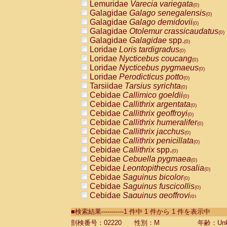
Lemuridae
Varecia variegata
(0)
Galagidae
Galago senegalensis
(0)
Galagidae
Galago demidovii
(0)
Galagidae
Otolemur crassicaudatus
(0)
Galagidae
Galagidae
spp.
(0)
Loridae
Loris tardigradus
(0)
Loridae
Nycticebus coucang
(0)
Loridae
Nycticebus pygmaeus
(0)
Loridae
Perodicticus potto
(0)
Tarsiidae
Tarsius syrichta
(0)
Cebidae
Callimico goeldii
(0)
Cebidae
Callithrix argentata
(0)
Cebidae
Callithrix geoffroyi
(0)
Cebidae
Callithrix humeralifer
(0)
Cebidae
Callithrix jacchus
(0)
Cebidae
Callithrix penicillata
(0)
Cebidae
Callithrix
spp.
(0)
Cebidae
Cebuella pygmaea
(0)
Cebidae
Leontopithecus rosalia
(0)
Cebidae
Saguinus bicolor
(0)
Cebidae
Saguinus fuscicollis
(0)
Cebidae
Saguinus geoffroyi
(0)
Cebidae
Saguinus imperator
(0)
■検索結果-----------1 件中 1 件から 1 件を表示中
Cebidae
Saguinus labiatus
(0)
Cebidae
Saguinus leucopus
剖検番号：02220
性別：M
年齢：Unk
(0)