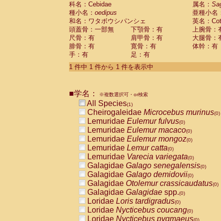
科名：Cebidae
Cebidae
Saguinus midas
属名：
Sa
(0)
種小名：
oedipus
亜種小名
Cebidae
Saguinus mystax
(0)
和名：ワタボウシパンシェ
英名：Cotto
Cebidae
Saguinus nigricollis
(0)
頭蓋骨：一部無
下顎骨：有
上腕骨：
Cebidae
Saguinus oedipus
(1)
尺骨：有
肩甲骨：有
大腿骨：
Cebidae
Saguinus weddelli
(0)
腓骨：有
寛骨：有
体幹：有
Cebidae
Saguinus
spp.
(0)
手：有
足：有
Cebidae
Aotus trivirgatus
(0)
Cebidae
Cebus albifrons
1 件中 1 件から 1 件を表示中
(0)
Cebidae
Cebus apella
(0)
Cebidae
Cebus capucinus
(0)
■学名：
Cebidae
Cebus nigrivittatus
※複数選択可・or検索
(0)
Cebidae
Cebus
spp.
All Species
(0)
(1)
Cebidae
Saimiri boliviensis
Cheirogaleidae
Microcebus murinus
(0)
(0)
Cebidae
Saimiri sciureus
Lemuridae
Eulemur fulvus
(0)
(0)
Atelidae
Alouatta caraya
Lemuridae
Eulemur macaco
(0)
(0)
Atelidae
Alouatta fusca
Lemuridae
Eulemur mongoz
(0)
(0)
Atelidae
Alouatta seniculus
Lemuridae
Lemur catta
(0)
(0)
Atelidae
Alouatta
spp.
Lemuridae
Varecia variegata
(0)
(0)
Atelidae
Ateles belzebuth
Galagidae
Galago senegalensis
(0)
(0)
Atelidae
Ateles geoffroyi
Galagidae
Galago demidovii
(0)
(0)
Atelidae
Ateles paniscus
Galagidae
Otolemur crassicaudatus
(0)
(0)
Atelidae
Ateles
spp.
Galagidae
Galagidae
spp.
(0)
(0)
Atelidae
Lagothrix lagothricha
Loridae
Loris tardigradus
(0)
(0)
Atelidae
Lagothrix lagothricha cana
Loridae
Nycticebus coucang
(0)
(0)
Pitheciidae
Cacajao calvus rubicundu
Loridae
Nycticebus pygmaeus
(0)