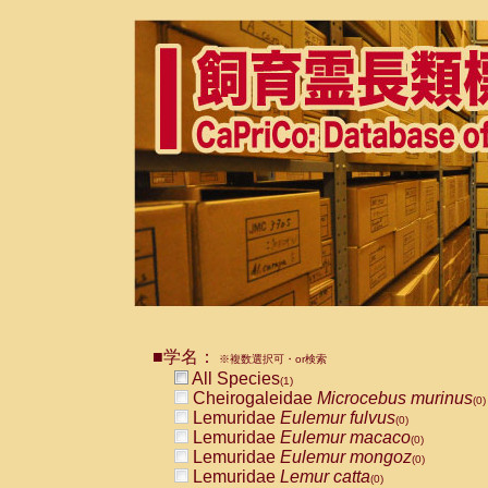
■学名：
※複数選択可・or検索
All Species
(1)
Cheirogaleidae
Microcebus murinus
(0)
Lemuridae
Eulemur fulvus
(0)
Lemuridae
Eulemur macaco
(0)
Lemuridae
Eulemur mongoz
(0)
Lemuridae
Lemur catta
(0)