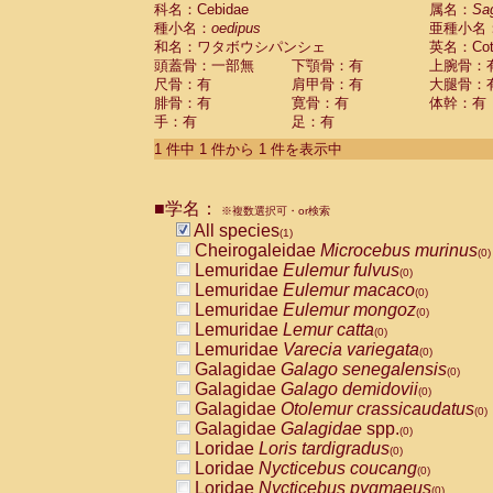
科名：Cebidae
Cebidae
Saguinus midas
属名：
Sa
(0)
種小名：
oedipus
亜種小名
Cebidae
Saguinus mystax
(0)
和名：ワタボウシパンシェ
英名：Cotto
Cebidae
Saguinus nigricollis
(0)
頭蓋骨：一部無
下顎骨：有
上腕骨：
Cebidae
Saguinus oedipus
(1)
尺骨：有
肩甲骨：有
大腿骨：
Cebidae
Saguinus weddelli
(0)
腓骨：有
寛骨：有
体幹：有
Cebidae
Saguinus
spp.
(0)
手：有
足：有
Cebidae
Aotus trivirgatus
(0)
Cebidae
Cebus albifrons
1 件中 1 件から 1 件を表示中
(0)
Cebidae
Cebus apella
(0)
Cebidae
Cebus capucinus
(0)
■学名：
Cebidae
Cebus nigrivittatus
※複数選択可・or検索
(0)
Cebidae
Cebus
spp.
All species
(0)
(1)
Cebidae
Saimiri boliviensis
Cheirogaleidae
Microcebus murinus
(0)
(0)
Cebidae
Saimiri sciureus
Lemuridae
Eulemur fulvus
(0)
(0)
Atelidae
Alouatta caraya
Lemuridae
Eulemur macaco
(0)
(0)
Atelidae
Alouatta fusca
Lemuridae
Eulemur mongoz
(0)
(0)
Atelidae
Alouatta seniculus
Lemuridae
Lemur catta
(0)
(0)
Atelidae
Alouatta
spp.
Lemuridae
Varecia variegata
(0)
(0)
Atelidae
Ateles belzebuth
Galagidae
Galago senegalensis
(0)
(0)
Atelidae
Ateles geoffroyi
Galagidae
Galago demidovii
(0)
(0)
Atelidae
Ateles paniscus
Galagidae
Otolemur crassicaudatus
(0)
(0)
Atelidae
Ateles
spp.
Galagidae
Galagidae
spp.
(0)
(0)
Atelidae
Lagothrix lagothricha
Loridae
Loris tardigradus
(0)
(0)
Atelidae
Lagothrix lagothricha cana
Loridae
Nycticebus coucang
(0)
(0)
Pitheciidae
Cacajao calvus rubicundu
Loridae
Nycticebus pygmaeus
(0)