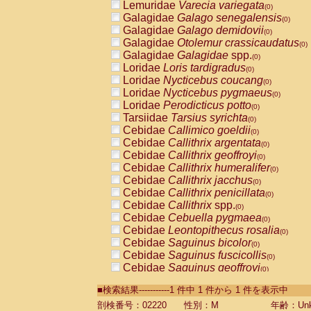
Lemuridae
Varecia variegata
(0)
Galagidae
Galago senegalensis
(0)
Galagidae
Galago demidovii
(0)
Galagidae
Otolemur crassicaudatus
(0)
Galagidae
Galagidae
spp.
(0)
Loridae
Loris tardigradus
(0)
Loridae
Nycticebus coucang
(0)
Loridae
Nycticebus pygmaeus
(0)
Loridae
Perodicticus potto
(0)
Tarsiidae
Tarsius syrichta
(0)
Cebidae
Callimico goeldii
(0)
Cebidae
Callithrix argentata
(0)
Cebidae
Callithrix geoffroyi
(0)
Cebidae
Callithrix humeralifer
(0)
Cebidae
Callithrix jacchus
(0)
Cebidae
Callithrix penicillata
(0)
Cebidae
Callithrix
spp.
(0)
Cebidae
Cebuella pygmaea
(0)
Cebidae
Leontopithecus rosalia
(0)
Cebidae
Saguinus bicolor
(0)
Cebidae
Saguinus fuscicollis
(0)
Cebidae
Saguinus geoffroyi
(0)
Cebidae
Saguinus imperator
(0)
■検索結果-----------1 件中 1 件から 1 件を表示中
Cebidae
Saguinus labiatus
(0)
Cebidae
Saguinus leucopus
剖検番号：02220
性別：M
年齢：Unk
(0)