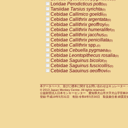
Pitheciidae
Callicebus cupreus
Loridae
Perodicticus potto
(0)
(0)
Pitheciidae
Callicebus donacophilus
Tarsiidae
Tarsius syrichta
(0
(0)
Pitheciidae
Callicebus moloch
Cebidae
Callimico goeldii
(0)
(0)
Pitheciidae
Callicebus torquatus
Cebidae
Callithrix argentata
(0)
(0)
Pitheciidae
Callicebus
spp.
Cebidae
Callithrix geoffroyi
(0)
(0)
Pitheciidae
Chiropotes satanas
Cebidae
Callithrix humeralifer
(0)
(0)
Pitheciidae
Pithecia monachus
Cebidae
Callithrix jacchus
(0)
(0)
Pitheciidae
Pithecia pithecia
Cebidae
Callithrix penicillata
(0)
(0)
Cercopithecidae
Cercocebus agilis
Cebidae
Callithrix
spp.
(0)
(0)
Cercopithecidae
Cercocebus galeritus
Cebidae
Cebuella pygmaea
(0)
Cercopithecidae
Cercocebus torquatu
Cebidae
Leontopithecus rosalia
(0)
Cercopithecidae
Cercocebus torquatus
Cebidae
Saguinus bicolor
(0)
Cercopithecidae
Cercocebus torquatu
Cebidae
Saguinus fuscicollis
(0)
Cercopithecidae
Cercocebus
hybrid
Cebidae
Saguinus geoffroyi
(0)
(0)
Cercopithecidae
Cercocebus
spp.
Cebidae
Saguinus imperator
(0)
(0)
Cercopithecidae
Lophocebus albigen
Cebidae
Saguinus labiatus
(0)
Cercopithecidae
Papio anubis
Cebidae
Saguinus leucopus
本データベース、並びに標本に関するお問い合わせはキュレーター・新宅勇太までお願い
(0)
(0)
© 2013 Japan Monkey Centre. All rights reserved.
Cercopithecidae
Papio cynocephalus
Cebidae
Saguinus midas
(
(0)
公益財団法人日本モンキーセンター 愛知県犬山市大字犬山字官林26番
Cercopithecidae
Papio hamadryas
Cebidae
Saguinus mystax
(0)
登録:平成19年5月31日 有効:令和4年5月30日 取扱責任者:綿貫宏
(0)
Cercopithecidae
Papio papio
Cebidae
Saguinus nigricollis
(0)
(0)
Cercopithecidae
Papio
spp.
Cebidae
Saguinus oedipus
(0)
(1)
Cercopithecidae
Mandrillus leucopha
Cebidae
Saguinus weddelli
(0)
Cercopithecidae
Mandrillus sphinx
Cebidae
Saguinus
spp.
(0)
(0)
Cercopithecidae
Theropithecus gelad
Cebidae
Aotus trivirgatus
(0)
Cercopithecidae
Macaca arctoides
Cebidae
Cebus albifrons
(0)
(0)