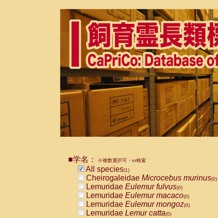
■学名：
※複数選択可・or検索
All species
(1)
Cheirogaleidae
Microcebus murinus
(0)
Lemuridae
Eulemur fulvus
(0)
Lemuridae
Eulemur macaco
(0)
Lemuridae
Eulemur mongoz
(0)
Lemuridae
Lemur catta
(0)