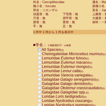
科名：Cercopithecidae
Cebidae
Saguinus midas
属名：
Ma
(0)
種小名：
fuscata
亜種小名
Cebidae
Saguinus mystax
(0)
和名：ニホンザル
英名：Japa
Cebidae
Saguinus nigricollis
(0)
頭蓋骨：無
下顎骨：無
上腕骨：
Cebidae
Saguinus oedipus
(1)
尺骨：無
肩甲骨：無
大腿骨：
Cebidae
Saguinus weddelli
(0)
腓骨：無
寛骨：無
体幹：一
Cebidae
Saguinus
spp.
(0)
手：無
足：無
Cebidae
Aotus trivirgatus
(0)
Cebidae
Cebus albifrons
1 件中 1 件から 1 件を表示中
(0)
Cebidae
Cebus apella
(0)
Cebidae
Cebus capucinus
(0)
■学名：
Cebidae
Cebus nigrivittatus
※複数選択可・or検索
(0)
Cebidae
Cebus
spp.
All Species
(0)
(3)
Cebidae
Saimiri boliviensis
Cheirogaleidae
Microcebus murinus
(0)
(0)
Cebidae
Saimiri sciureus
Lemuridae
Eulemur fulvus
(0)
(0)
Atelidae
Alouatta caraya
Lemuridae
Eulemur macaco
(0)
(0)
Atelidae
Alouatta fusca
Lemuridae
Eulemur mongoz
(0)
(0)
Atelidae
Alouatta seniculus
Lemuridae
Lemur catta
(0)
(0)
Atelidae
Alouatta
spp.
Lemuridae
Varecia variegata
(0)
(0)
Atelidae
Ateles belzebuth
Galagidae
Galago senegalensis
(0)
(0)
Atelidae
Ateles geoffroyi
Galagidae
Galago demidovii
(0)
(0)
Atelidae
Ateles paniscus
Galagidae
Otolemur crassicaudatus
(0)
(0)
Atelidae
Ateles
spp.
Galagidae
Galagidae
spp.
(0)
(0)
Atelidae
Lagothrix lagothricha
Loridae
Loris tardigradus
(0)
(0)
Atelidae
Lagothrix lagothricha cana
Loridae
Nycticebus coucang
(0)
(0)
Pitheciidae
Cacajao calvus rubicundu
Loridae
Nycticebus pygmaeus
(0)