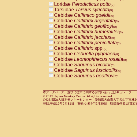
Pitheciidae
Callicebus cupreus
Loridae
Perodicticus potto
(0)
(0)
Pitheciidae
Callicebus donacophilus
Tarsiidae
Tarsius syrichta
(0
(0)
Pitheciidae
Callicebus moloch
Cebidae
Callimico goeldii
(0)
(0)
Pitheciidae
Callicebus torquatus
Cebidae
Callithrix argentata
(0)
(0)
Pitheciidae
Callicebus
spp.
Cebidae
Callithrix geoffroyi
(0)
(0)
Pitheciidae
Chiropotes satanas
Cebidae
Callithrix humeralifer
(0)
(0)
Pitheciidae
Pithecia monachus
Cebidae
Callithrix jacchus
(0)
(0)
Pitheciidae
Pithecia pithecia
Cebidae
Callithrix penicillata
(0)
(0)
Cercopithecidae
Cercocebus agilis
Cebidae
Callithrix
spp.
(0)
(0)
Cercopithecidae
Cercocebus galeritus
Cebidae
Cebuella pygmaea
(0)
Cercopithecidae
Cercocebus torquatu
Cebidae
Leontopithecus rosalia
(0)
Cercopithecidae
Cercocebus torquatus
Cebidae
Saguinus bicolor
(0)
Cercopithecidae
Cercocebus torquatu
Cebidae
Saguinus fuscicollis
(0)
Cercopithecidae
Cercocebus
hybrid
Cebidae
Saguinus geoffroyi
(0)
(0)
Cercopithecidae
Cercocebus
spp.
Cebidae
Saguinus imperator
(0)
(0)
Cercopithecidae
Lophocebus albigen
Cebidae
Saguinus labiatus
(0)
Cercopithecidae
Papio anubis
Cebidae
Saguinus leucopus
本データベース、並びに標本に関するお問い合わせはキュレーター・新宅勇太までお願い
(0)
(0)
© 2013 Japan Monkey Centre. All rights reserved.
Cercopithecidae
Papio cynocephalus
Cebidae
Saguinus midas
(
(0)
公益財団法人日本モンキーセンター 愛知県犬山市大字犬山字官林26番
Cercopithecidae
Papio hamadryas
Cebidae
Saguinus mystax
(0)
登録:平成19年5月31日 有効:令和4年5月30日 取扱責任者:綿貫宏
(0)
Cercopithecidae
Papio papio
Cebidae
Saguinus nigricollis
(0)
(0)
Cercopithecidae
Papio
spp.
Cebidae
Saguinus oedipus
(0)
(1)
Cercopithecidae
Mandrillus leucopha
Cebidae
Saguinus weddelli
(0)
Cercopithecidae
Mandrillus sphinx
Cebidae
Saguinus
spp.
(0)
(0)
Cercopithecidae
Theropithecus gelad
Cebidae
Aotus trivirgatus
(0)
Cercopithecidae
Macaca arctoides
Cebidae
Cebus albifrons
(0)
(0)