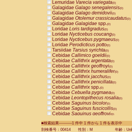
Lemuridae
Varecia variegata
(0)
Galagidae
Galago senegalensis
(0)
Galagidae
Galago demidovii
(0)
Galagidae
Otolemur crassicaudatus
(0)
Galagidae
Galagidae
spp.
(0)
Loridae
Loris tardigradus
(0)
Loridae
Nycticebus coucang
(0)
Loridae
Nycticebus pygmaeus
(0)
Loridae
Perodicticus potto
(0)
Tarsiidae
Tarsius syrichta
(0)
Cebidae
Callimico goeldii
(0)
Cebidae
Callithrix argentata
(0)
Cebidae
Callithrix geoffroyi
(0)
Cebidae
Callithrix humeralifer
(0)
Cebidae
Callithrix jacchus
(0)
Cebidae
Callithrix penicillata
(0)
Cebidae
Callithrix
spp.
(0)
Cebidae
Cebuella pygmaea
(0)
Cebidae
Leontopithecus rosalia
(0)
Cebidae
Saguinus bicolor
(0)
Cebidae
Saguinus fuscicollis
(0)
Cebidae
Saguinus geoffroyi
(0)
Cebidae
Saguinus imperator
(0)
■検索結果-----------1 件中 1 件から 1 件を表示中
Cebidae
Saguinus labiatus
(0)
Cebidae
Saguinus leucopus
剖検番号：00414
性別：M
年齢：Unk
(0)