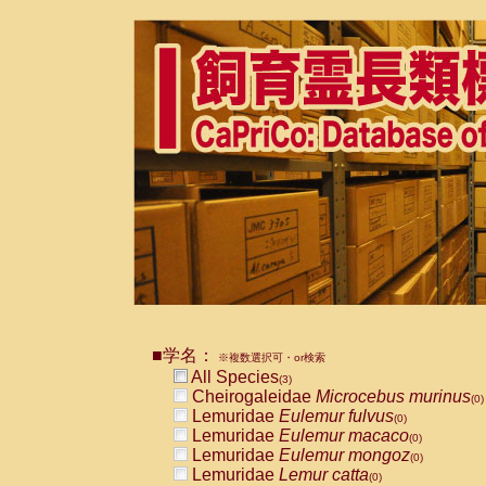
■学名：
※複数選択可・or検索
All Species
(3)
Cheirogaleidae
Microcebus murinus
(0)
Lemuridae
Eulemur fulvus
(0)
Lemuridae
Eulemur macaco
(0)
Lemuridae
Eulemur mongoz
(0)
Lemuridae
Lemur catta
(0)