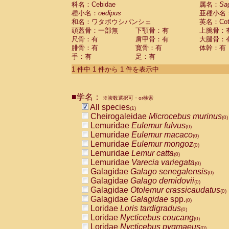
科名：Cebidae
Cebidae
Saguinus midas
属名：
Sa
(0)
種小名：
oedipus
亜種小名
Cebidae
Saguinus mystax
(0)
和名：ワタボウシパンシェ
英名：Cotto
Cebidae
Saguinus nigricollis
(0)
頭蓋骨：一部無
下顎骨：有
上腕骨：
Cebidae
Saguinus oedipus
(1)
尺骨：有
肩甲骨：有
大腿骨：
Cebidae
Saguinus weddelli
(0)
腓骨：有
寛骨：有
体幹：有
Cebidae
Saguinus
spp.
(0)
手：有
足：有
Cebidae
Aotus trivirgatus
(0)
Cebidae
Cebus albifrons
1 件中 1 件から 1 件を表示中
(0)
Cebidae
Cebus apella
(0)
Cebidae
Cebus capucinus
(0)
■学名：
Cebidae
Cebus nigrivittatus
※複数選択可・or検索
(0)
Cebidae
Cebus
spp.
All species
(0)
(1)
Cebidae
Saimiri boliviensis
Cheirogaleidae
Microcebus murinus
(0)
(0)
Cebidae
Saimiri sciureus
Lemuridae
Eulemur fulvus
(0)
(0)
Atelidae
Alouatta caraya
Lemuridae
Eulemur macaco
(0)
(0)
Atelidae
Alouatta fusca
Lemuridae
Eulemur mongoz
(0)
(0)
Atelidae
Alouatta seniculus
Lemuridae
Lemur catta
(0)
(0)
Atelidae
Alouatta
spp.
Lemuridae
Varecia variegata
(0)
(0)
Atelidae
Ateles belzebuth
Galagidae
Galago senegalensis
(0)
(0)
Atelidae
Ateles geoffroyi
Galagidae
Galago demidovii
(0)
(0)
Atelidae
Ateles paniscus
Galagidae
Otolemur crassicaudatus
(0)
(0)
Atelidae
Ateles
spp.
Galagidae
Galagidae
spp.
(0)
(0)
Atelidae
Lagothrix lagothricha
Loridae
Loris tardigradus
(0)
(0)
Atelidae
Lagothrix lagothricha cana
Loridae
Nycticebus coucang
(0)
(0)
Pitheciidae
Cacajao calvus rubicundu
Loridae
Nycticebus pygmaeus
(0)