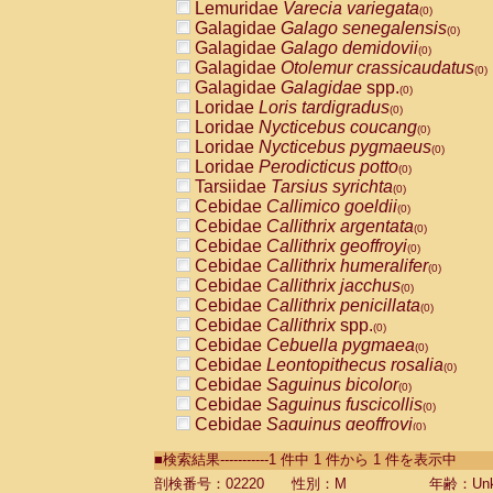
Lemuridae
Varecia variegata
(0)
Galagidae
Galago senegalensis
(0)
Galagidae
Galago demidovii
(0)
Galagidae
Otolemur crassicaudatus
(0)
Galagidae
Galagidae
spp.
(0)
Loridae
Loris tardigradus
(0)
Loridae
Nycticebus coucang
(0)
Loridae
Nycticebus pygmaeus
(0)
Loridae
Perodicticus potto
(0)
Tarsiidae
Tarsius syrichta
(0)
Cebidae
Callimico goeldii
(0)
Cebidae
Callithrix argentata
(0)
Cebidae
Callithrix geoffroyi
(0)
Cebidae
Callithrix humeralifer
(0)
Cebidae
Callithrix jacchus
(0)
Cebidae
Callithrix penicillata
(0)
Cebidae
Callithrix
spp.
(0)
Cebidae
Cebuella pygmaea
(0)
Cebidae
Leontopithecus rosalia
(0)
Cebidae
Saguinus bicolor
(0)
Cebidae
Saguinus fuscicollis
(0)
Cebidae
Saguinus geoffroyi
(0)
Cebidae
Saguinus imperator
(0)
■検索結果-----------1 件中 1 件から 1 件を表示中
Cebidae
Saguinus labiatus
(0)
Cebidae
Saguinus leucopus
剖検番号：02220
性別：M
年齢：Unk
(0)