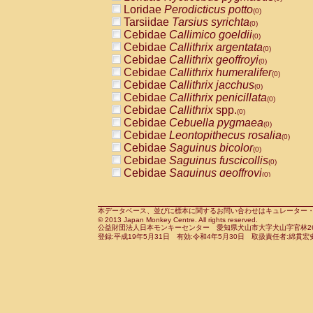
Pitheciidae
Callicebus cupreus
Loridae
Perodicticus potto
(0)
(0)
Pitheciidae
Callicebus donacophilus
Tarsiidae
Tarsius syrichta
(0
(0)
Pitheciidae
Callicebus moloch
Cebidae
Callimico goeldii
(0)
(0)
Pitheciidae
Callicebus torquatus
Cebidae
Callithrix argentata
(0)
(0)
Pitheciidae
Callicebus
spp.
Cebidae
Callithrix geoffroyi
(0)
(0)
Pitheciidae
Chiropotes satanas
Cebidae
Callithrix humeralifer
(0)
(0)
Pitheciidae
Pithecia monachus
Cebidae
Callithrix jacchus
(0)
(0)
Pitheciidae
Pithecia pithecia
Cebidae
Callithrix penicillata
(0)
(0)
Cercopithecidae
Cercocebus agilis
Cebidae
Callithrix
spp.
(0)
(0)
Cercopithecidae
Cercocebus galeritus
Cebidae
Cebuella pygmaea
(0)
Cercopithecidae
Cercocebus torquatu
Cebidae
Leontopithecus rosalia
(0)
Cercopithecidae
Cercocebus torquatus
Cebidae
Saguinus bicolor
(0)
Cercopithecidae
Cercocebus torquatu
Cebidae
Saguinus fuscicollis
(0)
Cercopithecidae
Cercocebus
hybrid
Cebidae
Saguinus geoffroyi
(0)
(0)
Cercopithecidae
Cercocebus
spp.
Cebidae
Saguinus imperator
(0)
(0)
Cercopithecidae
Lophocebus albigen
Cebidae
Saguinus labiatus
(0)
Cercopithecidae
Papio anubis
Cebidae
Saguinus leucopus
本データベース、並びに標本に関するお問い合わせはキュレーター・新宅勇太までお願い
(0)
(0)
© 2013 Japan Monkey Centre. All rights reserved.
Cercopithecidae
Papio cynocephalus
Cebidae
Saguinus midas
(
(0)
公益財団法人日本モンキーセンター 愛知県犬山市大字犬山字官林26番
Cercopithecidae
Papio hamadryas
Cebidae
Saguinus mystax
(0)
登録:平成19年5月31日 有効:令和4年5月30日 取扱責任者:綿貫宏
(0)
Cercopithecidae
Papio papio
Cebidae
Saguinus nigricollis
(0)
(0)
Cercopithecidae
Papio
spp.
Cebidae
Saguinus oedipus
(0)
(1)
Cercopithecidae
Mandrillus leucopha
Cebidae
Saguinus weddelli
(0)
Cercopithecidae
Mandrillus sphinx
Cebidae
Saguinus
spp.
(0)
(0)
Cercopithecidae
Theropithecus gelad
Cebidae
Aotus trivirgatus
(0)
Cercopithecidae
Macaca arctoides
Cebidae
Cebus albifrons
(0)
(0)