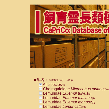
■学名：
※複数選択可・or検索
All species
(1)
Cheirogaleidae
Microcebus murinus
(0)
Lemuridae
Eulemur fulvus
(0)
Lemuridae
Eulemur macaco
(0)
Lemuridae
Eulemur mongoz
(0)
Lemuridae
Lemur catta
(0)