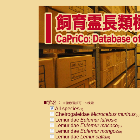
■学名：
※複数選択可・or検索
All species
(1)
Cheirogaleidae
Microcebus murinus
(0)
Lemuridae
Eulemur fulvus
(0)
Lemuridae
Eulemur macaco
(0)
Lemuridae
Eulemur mongoz
(0)
Lemuridae
Lemur catta
(0)