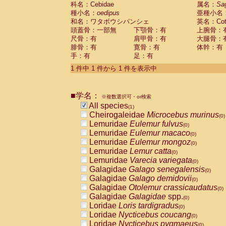
科名：Cebidae
Cebidae
Saguinus midas
属名：
Sa
(0)
種小名：
oedipus
亜種小名
Cebidae
Saguinus mystax
(0)
和名：ワタボウシパンシェ
英名：Cotto
Cebidae
Saguinus nigricollis
(0)
頭蓋骨：一部無
下顎骨：有
上腕骨：
Cebidae
Saguinus oedipus
(1)
尺骨：有
肩甲骨：有
大腿骨：
Cebidae
Saguinus weddelli
(0)
腓骨：有
寛骨：有
体幹：有
Cebidae
Saguinus
spp.
(0)
手：有
足：有
Cebidae
Aotus trivirgatus
(0)
Cebidae
Cebus albifrons
1 件中 1 件から 1 件を表示中
(0)
Cebidae
Cebus apella
(0)
Cebidae
Cebus capucinus
(0)
■学名：
Cebidae
Cebus nigrivittatus
※複数選択可・or検索
(0)
Cebidae
Cebus
spp.
All species
(0)
(1)
Cebidae
Saimiri boliviensis
Cheirogaleidae
Microcebus murinus
(0)
(0)
Cebidae
Saimiri sciureus
Lemuridae
Eulemur fulvus
(0)
(0)
Atelidae
Alouatta caraya
Lemuridae
Eulemur macaco
(0)
(0)
Atelidae
Alouatta fusca
Lemuridae
Eulemur mongoz
(0)
(0)
Atelidae
Alouatta seniculus
Lemuridae
Lemur catta
(0)
(0)
Atelidae
Alouatta
spp.
Lemuridae
Varecia variegata
(0)
(0)
Atelidae
Ateles belzebuth
Galagidae
Galago senegalensis
(0)
(0)
Atelidae
Ateles geoffroyi
Galagidae
Galago demidovii
(0)
(0)
Atelidae
Ateles paniscus
Galagidae
Otolemur crassicaudatus
(0)
(0)
Atelidae
Ateles
spp.
Galagidae
Galagidae
spp.
(0)
(0)
Atelidae
Lagothrix lagothricha
Loridae
Loris tardigradus
(0)
(0)
Atelidae
Lagothrix lagothricha cana
Loridae
Nycticebus coucang
(0)
(0)
Pitheciidae
Cacajao calvus rubicundu
Loridae
Nycticebus pygmaeus
(0)