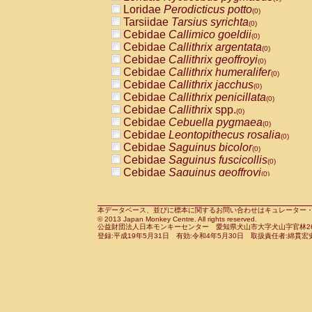
Pitheciidae
Callicebus cupreus
Loridae
Perodicticus potto
(0)
(0)
Pitheciidae
Callicebus donacophilus
Tarsiidae
Tarsius syrichta
(0
(0)
Pitheciidae
Callicebus moloch
Cebidae
Callimico goeldii
(0)
(0)
Pitheciidae
Callicebus torquatus
Cebidae
Callithrix argentata
(0)
(0)
Pitheciidae
Callicebus
spp.
Cebidae
Callithrix geoffroyi
(0)
(0)
Pitheciidae
Chiropotes satanas
Cebidae
Callithrix humeralifer
(0)
(0)
Pitheciidae
Pithecia monachus
Cebidae
Callithrix jacchus
(0)
(0)
Pitheciidae
Pithecia pithecia
Cebidae
Callithrix penicillata
(0)
(0)
Cercopithecidae
Cercocebus agilis
Cebidae
Callithrix
spp.
(0)
(0)
Cercopithecidae
Cercocebus galeritus
Cebidae
Cebuella pygmaea
(0)
Cercopithecidae
Cercocebus torquatu
Cebidae
Leontopithecus rosalia
(0)
Cercopithecidae
Cercocebus torquatus
Cebidae
Saguinus bicolor
(0)
Cercopithecidae
Cercocebus torquatu
Cebidae
Saguinus fuscicollis
(0)
Cercopithecidae
Cercocebus
hybrid
Cebidae
Saguinus geoffroyi
(0)
(0)
Cercopithecidae
Cercocebus
spp.
Cebidae
Saguinus imperator
(0)
(0)
Cercopithecidae
Lophocebus albigen
Cebidae
Saguinus labiatus
(0)
Cercopithecidae
Papio anubis
Cebidae
Saguinus leucopus
本データベース、並びに標本に関するお問い合わせはキュレーター・新宅勇太までお願い
(0)
(0)
© 2013 Japan Monkey Centre. All rights reserved.
Cercopithecidae
Papio cynocephalus
Cebidae
Saguinus midas
(
(0)
公益財団法人日本モンキーセンター 愛知県犬山市大字犬山字官林26番
Cercopithecidae
Papio hamadryas
Cebidae
Saguinus mystax
(0)
登録:平成19年5月31日 有効:令和4年5月30日 取扱責任者:綿貫宏
(0)
Cercopithecidae
Papio papio
Cebidae
Saguinus nigricollis
(0)
(0)
Cercopithecidae
Papio
spp.
Cebidae
Saguinus oedipus
(0)
(1)
Cercopithecidae
Mandrillus leucopha
Cebidae
Saguinus weddelli
(0)
Cercopithecidae
Mandrillus sphinx
Cebidae
Saguinus
spp.
(0)
(0)
Cercopithecidae
Theropithecus gelad
Cebidae
Aotus trivirgatus
(0)
Cercopithecidae
Macaca arctoides
Cebidae
Cebus albifrons
(0)
(0)