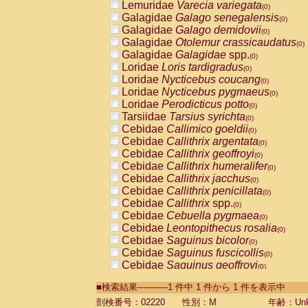
Lemuridae
Varecia variegata
(0)
Galagidae
Galago senegalensis
(0)
Galagidae
Galago demidovii
(0)
Galagidae
Otolemur crassicaudatus
(0)
Galagidae
Galagidae
spp.
(0)
Loridae
Loris tardigradus
(0)
Loridae
Nycticebus coucang
(0)
Loridae
Nycticebus pygmaeus
(0)
Loridae
Perodicticus potto
(0)
Tarsiidae
Tarsius syrichta
(0)
Cebidae
Callimico goeldii
(0)
Cebidae
Callithrix argentata
(0)
Cebidae
Callithrix geoffroyi
(0)
Cebidae
Callithrix humeralifer
(0)
Cebidae
Callithrix jacchus
(0)
Cebidae
Callithrix penicillata
(0)
Cebidae
Callithrix
spp.
(0)
Cebidae
Cebuella pygmaea
(0)
Cebidae
Leontopithecus rosalia
(0)
Cebidae
Saguinus bicolor
(0)
Cebidae
Saguinus fuscicollis
(0)
Cebidae
Saguinus geoffroyi
(0)
Cebidae
Saguinus imperator
(0)
■検索結果-----------1 件中 1 件から 1 件を表示中
Cebidae
Saguinus labiatus
(0)
Cebidae
Saguinus leucopus
剖検番号：02220
性別：M
年齢：Unk
(0)