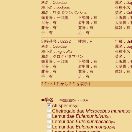
科名：Cebidae
Cebidae
Saguinus midas
属名：
Sa
(0)
種小名：
oedipus
亜種小名
Cebidae
Saguinus mystax
(0)
和名：ワタボウシパンシェ
英名：Cotto
Cebidae
Saguinus nigricollis
(1)
頭蓋骨：一部無
下顎骨：有
上腕骨：
Cebidae
Saguinus oedipus
(1)
尺骨：有
肩甲骨：有
大腿骨：
Cebidae
Saguinus weddelli
(0)
腓骨：有
寛骨：有
体幹：有
Cebidae
Saguinus
spp.
(0)
手：有
足：有
Cebidae
Aotus trivirgatus
(0)
Cebidae
Cebus albifrons
(0)
剖検番号：02272
性別：F
年齢：Unk
Cebidae
Cebus apella
科名：Cebidae
(0)
属名：
Sa
Cebidae
Cebus capucinus
種小名：
nigricollis
亜種小名
(0)
Cebidae
Cebus nigrivittatus
和名：クロクビタマリン
英名：
(0)
Cebidae
Cebus
spp.
頭蓋骨：一部無
下顎骨：有
上腕骨：
(0)
Cebidae
Saimiri boliviensis
尺骨：有
肩甲骨：有
大腿骨：
(0)
腓骨：有
Cebidae
Saimiri sciureus
寛骨：有
体幹：有
(0)
手：有
足：有
Atelidae
Alouatta caraya
(0)
Atelidae
Alouatta fusca
(0)
2 件中 1 件から 2 件を表示中
Atelidae
Alouatta seniculus
(0)
Atelidae
Alouatta
spp.
(0)
Atelidae
Ateles belzebuth
■学名：
(0)
※複数選択可・or検索
Atelidae
Ateles geoffroyi
(0)
All species
(2)
Atelidae
Ateles paniscus
(0)
Cheirogaleidae
Microcebus murinus
(0)
Atelidae
Ateles
spp.
(0)
Lemuridae
Eulemur fulvus
(0)
Atelidae
Lagothrix lagothricha
(0)
Lemuridae
Eulemur macaco
(0)
Atelidae
Lagothrix lagothricha cana
(0)
Lemuridae
Eulemur mongoz
(0)
Pitheciidae
Cacajao calvus rubicundu