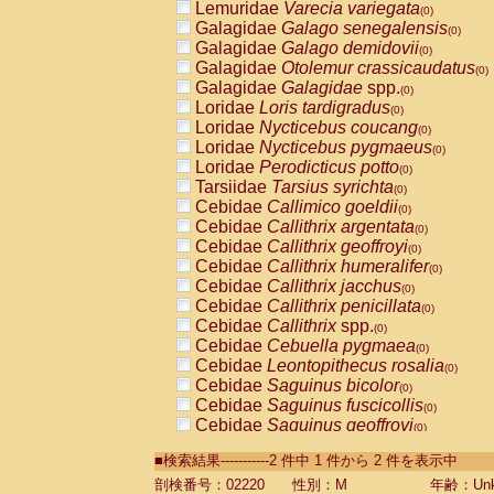
Lemuridae
Varecia variegata
(0)
Galagidae
Galago senegalensis
(0)
Galagidae
Galago demidovii
(0)
Galagidae
Otolemur crassicaudatus
(0)
Galagidae
Galagidae
spp.
(0)
Loridae
Loris tardigradus
(0)
Loridae
Nycticebus coucang
(0)
Loridae
Nycticebus pygmaeus
(0)
Loridae
Perodicticus potto
(0)
Tarsiidae
Tarsius syrichta
(0)
Cebidae
Callimico goeldii
(0)
Cebidae
Callithrix argentata
(0)
Cebidae
Callithrix geoffroyi
(0)
Cebidae
Callithrix humeralifer
(0)
Cebidae
Callithrix jacchus
(0)
Cebidae
Callithrix penicillata
(0)
Cebidae
Callithrix
spp.
(0)
Cebidae
Cebuella pygmaea
(0)
Cebidae
Leontopithecus rosalia
(0)
Cebidae
Saguinus bicolor
(0)
Cebidae
Saguinus fuscicollis
(0)
Cebidae
Saguinus geoffroyi
(0)
Cebidae
Saguinus imperator
(0)
■検索結果-----------2 件中 1 件から 2 件を表示中
Cebidae
Saguinus labiatus
(0)
Cebidae
Saguinus leucopus
剖検番号：02220
性別：M
年齢：Unk
(0)