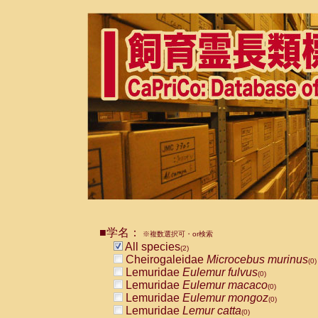
■学名：
※複数選択可・or検索
All species
(2)
Cheirogaleidae
Microcebus murinus
(0)
Lemuridae
Eulemur fulvus
(0)
Lemuridae
Eulemur macaco
(0)
Lemuridae
Eulemur mongoz
(0)
Lemuridae
Lemur catta
(0)