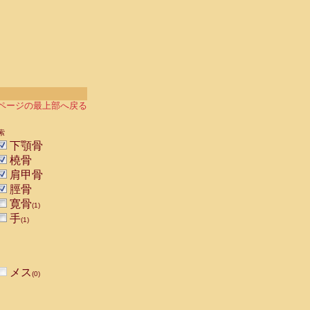
ページの最上部へ戻る
索
下顎骨
橈骨
肩甲骨
脛骨
寛骨
(1)
手
(1)
メス
(0)