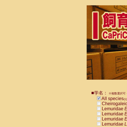
■学名：
※複数選択可・
All species
(1)
Cheirogalei
Lemuridae
E
Lemuridae
E
Lemuridae
E
Lemuridae
L