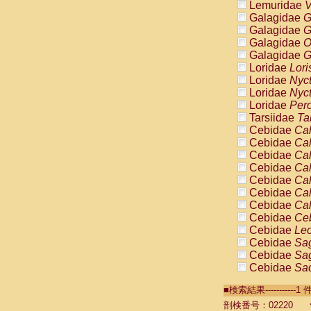
Lemuridae
V
Galagidae
G
Galagidae
G
Galagidae
O
Galagidae
G
Loridae
Lori
Loridae
Nyc
Loridae
Nyc
Loridae
Pero
Tarsiidae
Ta
Cebidae
Cal
Cebidae
Cal
Cebidae
Cal
Cebidae
Cal
Cebidae
Cal
Cebidae
Cal
Cebidae
Cal
Cebidae
Ce
Cebidae
Leo
Cebidae
Sag
Cebidae
Sag
Cebidae
Sag
Cebidae
Sag
■検索結果----------
Cebidae
Sag
Cebidae
Sa
剖検番号：02220