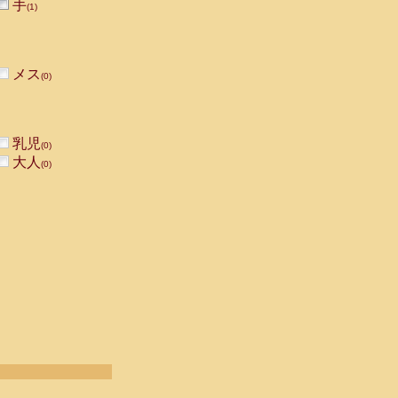
手
(1)
メス
(0)
乳児
(0)
大人
(0)