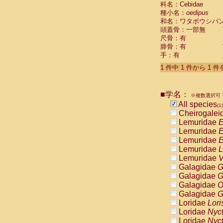
科名：Cebidae
Cebidae
Sa
種小名：
oedipus
Cebidae
Sa
和名：ワタボウシパ
Cebidae
Sag
頭蓋骨：一部無
Cebidae
Sa
尺骨：有
Cebidae
Sag
腓骨：有
Cebidae
Sa
手：有
Cebidae
Aot
Cebidae
Ceb
1 件中 1 件から 1 
Cebidae
Ceb
Cebidae
Ce
■学名：
Cebidae
Ceb
※複数選択可・
Cebidae
Ce
All species
(1)
Cebidae
Sai
Cheirogalei
Cebidae
Sai
Lemuridae
E
Atelidae
Alo
Lemuridae
E
Atelidae
Alo
Lemuridae
E
Atelidae
Alo
Lemuridae
L
Atelidae
Alo
Lemuridae
V
Atelidae
Ate
Galagidae
G
Atelidae
Ate
Galagidae
G
Atelidae
Ate
Galagidae
O
Atelidae
Ate
Galagidae
G
Atelidae
Lag
Loridae
Lori
Atelidae
Lag
Loridae
Nyc
Pitheciidae
Loridae
Nyc