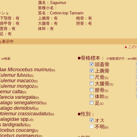
guinus midas
属名：
Saguinus
(0)
亜種小名：
guinus mystax
(0)
ンシェ
英名：Cotton-top Tamarin
uinus nigricollis
(0)
下顎骨：有
上腕骨：有
橈骨：有
guinus oedipus
(1)
肩甲骨：有
大腿骨：有
脛骨：有
uinus weddelli
(0)
寛骨：有
体幹：有
guinus
spp.
(0)
足：有
us trivirgatus
(0)
us albifrons
件を表示中
(0)
us apella
▲この
(0)
bus capucinus
(0)
us nigrivittatus
■骨格標本：
or検索
(0)
※複数選択可・and検
bus
spp.
頭蓋骨
(0)
miri boliviensis
dae
Microcebus murinus
(0)
上腕骨
(0)
miri sciureus
ulemur fulvus
(0)
(0)
尺骨
(1)
uatta caraya
ulemur macaco
(0)
(0)
大腿骨
(1)
uatta fusca
ulemur mongoz
(0)
(0)
腓骨
uatta seniculus
emur catta
(1)
(0)
(0)
uatta
spp.
体幹
arecia variegata
(0)
(1)
(0)
les belzebuth
alago senegalensis
足
(0)
(0)
(1)
les geoffroyi
alago demidovii
(0)
(0)
les paniscus
tolemur crassicaudatus
■性別：
(0)
(0)
les
spp.
alagidae
spp.
(0)
オス
(0)
othrix lagothricha
s tardigradus
(0)
(0)
不明
(0)
othrix lagothricha cana
ticebus coucang
(0)
(0)
Cacajao calvus rubicundus
ticebus pygmaeus
(0)
(0)