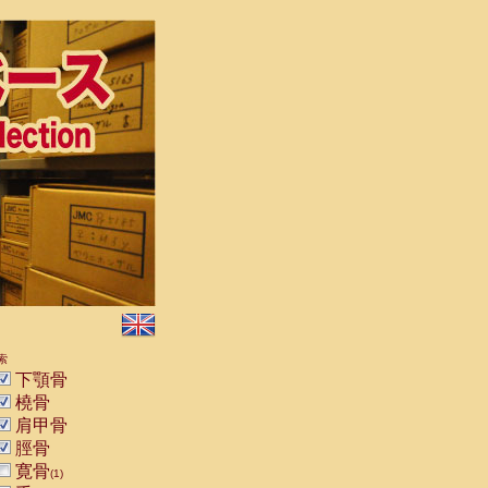
索
下顎骨
橈骨
肩甲骨
脛骨
寛骨
(1)