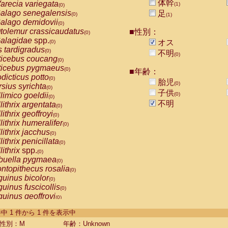
体幹
arecia variegata
(1)
(0)
alago senegalensis
足
(0)
(1)
alago demidovii
(0)
tolemur crassicaudatus
■性別：
(0)
alagidae
spp.
オス
(0)
s tardigradus
(0)
不明
(0)
ticebus coucang
(0)
ticebus pygmaeus
(0)
■年齢：
dicticus potto
(0)
胎児
(0)
rsius syrichta
(0)
子供
limico goeldii
(0)
(0)
不明
lithrix argentata
(0)
lithrix geoffroyi
(0)
lithrix humeralifer
(0)
lithrix jacchus
(0)
lithrix penicillata
(0)
lithrix
spp.
(0)
buella pygmaea
(0)
ntopithecus rosalia
(0)
uinus bicolor
(0)
uinus fuscicollis
(0)
uinus geoffroyi
(0)
uinus imperator
(0)
-1 件中 1 件から 1 件を表示中
uinus labiatus
(0)
guinus leucopus
性別：M
年齢：Unknown
(0)