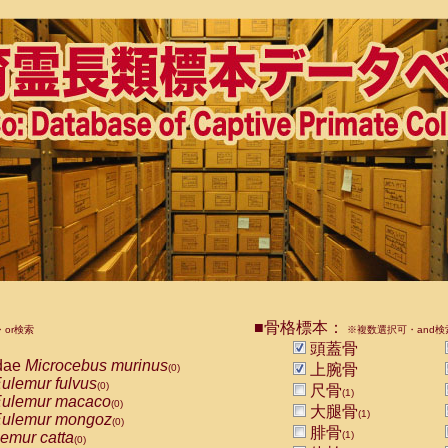
■骨格標本：
or検索
※複数選択可・and検
頭蓋骨
dae
Microcebus murinus
上腕骨
(0)
ulemur fulvus
(0)
尺骨
(1)
ulemur macaco
(0)
大腿骨
(1)
ulemur mongoz
(0)
腓骨
emur catta
(1)
(0)