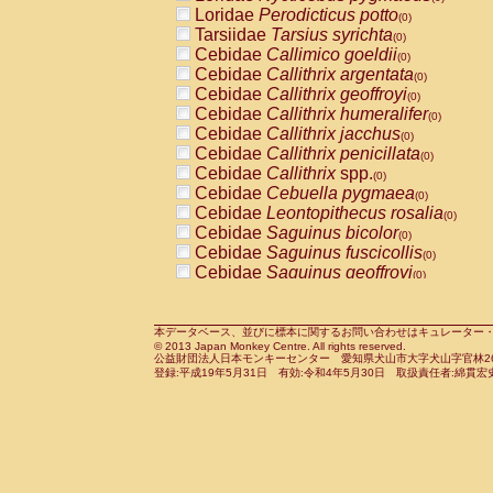
Pitheciidae
Callicebus cupreus
Loridae
Perodicticus potto
(0)
(0)
Pitheciidae
Callicebus donacophilus
Tarsiidae
Tarsius syrichta
(0
(0)
Pitheciidae
Callicebus moloch
Cebidae
Callimico goeldii
(0)
(0)
Pitheciidae
Callicebus torquatus
Cebidae
Callithrix argentata
(0)
(0)
Pitheciidae
Callicebus
spp.
Cebidae
Callithrix geoffroyi
(0)
(0)
Pitheciidae
Chiropotes satanas
Cebidae
Callithrix humeralifer
(0)
(0)
Pitheciidae
Pithecia monachus
Cebidae
Callithrix jacchus
(0)
(0)
Pitheciidae
Pithecia pithecia
Cebidae
Callithrix penicillata
(0)
(0)
Cercopithecidae
Cercocebus agilis
Cebidae
Callithrix
spp.
(0)
(0)
Cercopithecidae
Cercocebus galeritus
Cebidae
Cebuella pygmaea
(0)
Cercopithecidae
Cercocebus torquatu
Cebidae
Leontopithecus rosalia
(0)
Cercopithecidae
Cercocebus torquatus
Cebidae
Saguinus bicolor
(0)
Cercopithecidae
Cercocebus torquatu
Cebidae
Saguinus fuscicollis
(0)
Cercopithecidae
Cercocebus
hybrid
Cebidae
Saguinus geoffroyi
(0)
(0)
Cercopithecidae
Cercocebus
spp.
Cebidae
Saguinus imperator
(0)
(0)
Cercopithecidae
Lophocebus albigen
Cebidae
Saguinus labiatus
(0)
Cercopithecidae
Papio anubis
Cebidae
Saguinus leucopus
本データベース、並びに標本に関するお問い合わせはキュレーター・新宅勇太までお願い
(0)
(0)
© 2013 Japan Monkey Centre. All rights reserved.
Cercopithecidae
Papio cynocephalus
Cebidae
Saguinus midas
(
(0)
公益財団法人日本モンキーセンター 愛知県犬山市大字犬山字官林26番
Cercopithecidae
Papio hamadryas
Cebidae
Saguinus mystax
(0)
登録:平成19年5月31日 有効:令和4年5月30日 取扱責任者:綿貫宏
(0)
Cercopithecidae
Papio papio
Cebidae
Saguinus nigricollis
(0)
(0)
Cercopithecidae
Papio
spp.
Cebidae
Saguinus oedipus
(0)
(1)
Cercopithecidae
Mandrillus leucopha
Cebidae
Saguinus weddelli
(0)
Cercopithecidae
Mandrillus sphinx
Cebidae
Saguinus
spp.
(0)
(0)
Cercopithecidae
Theropithecus gelad
Cebidae
Aotus trivirgatus
(0)
Cercopithecidae
Macaca arctoides
Cebidae
Cebus albifrons
(0)
(0)