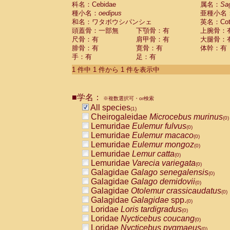
科名：Cebidae
Cebidae
Saguinus midas
属名：
Sa
(0)
種小名：
oedipus
亜種小名
Cebidae
Saguinus mystax
(0)
和名：ワタボウシパンシェ
英名：Cotto
Cebidae
Saguinus nigricollis
(0)
頭蓋骨：一部無
下顎骨：有
上腕骨：
Cebidae
Saguinus oedipus
(1)
尺骨：有
肩甲骨：有
大腿骨：
Cebidae
Saguinus weddelli
(0)
腓骨：有
寛骨：有
体幹：有
Cebidae
Saguinus
spp.
(0)
手：有
足：有
Cebidae
Aotus trivirgatus
(0)
Cebidae
Cebus albifrons
1 件中 1 件から 1 件を表示中
(0)
Cebidae
Cebus apella
(0)
Cebidae
Cebus capucinus
(0)
■学名：
Cebidae
Cebus nigrivittatus
※複数選択可・or検索
(0)
Cebidae
Cebus
spp.
All species
(0)
(1)
Cebidae
Saimiri boliviensis
Cheirogaleidae
Microcebus murinus
(0)
(0)
Cebidae
Saimiri sciureus
Lemuridae
Eulemur fulvus
(0)
(0)
Atelidae
Alouatta caraya
Lemuridae
Eulemur macaco
(0)
(0)
Atelidae
Alouatta fusca
Lemuridae
Eulemur mongoz
(0)
(0)
Atelidae
Alouatta seniculus
Lemuridae
Lemur catta
(0)
(0)
Atelidae
Alouatta
spp.
Lemuridae
Varecia variegata
(0)
(0)
Atelidae
Ateles belzebuth
Galagidae
Galago senegalensis
(0)
(0)
Atelidae
Ateles geoffroyi
Galagidae
Galago demidovii
(0)
(0)
Atelidae
Ateles paniscus
Galagidae
Otolemur crassicaudatus
(0)
(0)
Atelidae
Ateles
spp.
Galagidae
Galagidae
spp.
(0)
(0)
Atelidae
Lagothrix lagothricha
Loridae
Loris tardigradus
(0)
(0)
Atelidae
Lagothrix lagothricha cana
Loridae
Nycticebus coucang
(0)
(0)
Pitheciidae
Cacajao calvus rubicundu
Loridae
Nycticebus pygmaeus
(0)