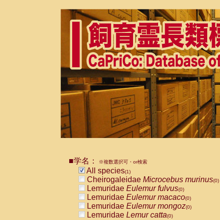
■学名：
※複数選択可・or検索
All species
(1)
Cheirogaleidae
Microcebus murinus
(0)
Lemuridae
Eulemur fulvus
(0)
Lemuridae
Eulemur macaco
(0)
Lemuridae
Eulemur mongoz
(0)
Lemuridae
Lemur catta
(0)