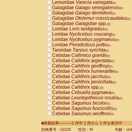
Lemuridae
Varecia variegata
(0)
Galagidae
Galago senegalensis
(0)
Galagidae
Galago demidovii
(0)
Galagidae
Otolemur crassicaudatus
(0)
Galagidae
Galagidae
spp.
(0)
Loridae
Loris tardigradus
(0)
Loridae
Nycticebus coucang
(0)
Loridae
Nycticebus pygmaeus
(0)
Loridae
Perodicticus potto
(0)
Tarsiidae
Tarsius syrichta
(0)
Cebidae
Callimico goeldii
(0)
Cebidae
Callithrix argentata
(0)
Cebidae
Callithrix geoffroyi
(0)
Cebidae
Callithrix humeralifer
(0)
Cebidae
Callithrix jacchus
(0)
Cebidae
Callithrix penicillata
(0)
Cebidae
Callithrix
spp.
(0)
Cebidae
Cebuella pygmaea
(0)
Cebidae
Leontopithecus rosalia
(0)
Cebidae
Saguinus bicolor
(0)
Cebidae
Saguinus fuscicollis
(0)
Cebidae
Saguinus geoffroyi
(0)
Cebidae
Saguinus imperator
(0)
■検索結果-----------1 件中 1 件から 1 件を表示中
Cebidae
Saguinus labiatus
(0)
Cebidae
Saguinus leucopus
剖検番号：02220
性別：M
年齢：Unk
(0)