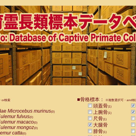
■骨格標本：
or検索
※複数選択可・and検
頭蓋骨
(1)
dae
Microcebus murinus
上腕骨
(0)
(1)
ulemur fulvus
(0)
尺骨
(1)
ulemur macaco
(0)
大腿骨
ulemur mongoz
(0)
腓骨
emur catta
(1)
(0)