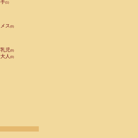
手
(1)
メス
(0)
乳児
(0)
大人
(0)