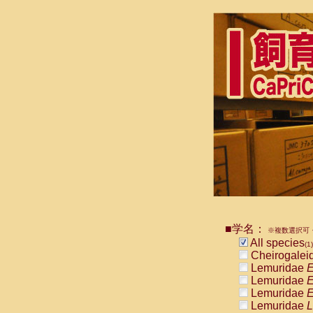
■学名：
※複数選択可・
All species
(1)
Cheirogalei
Lemuridae
E
Lemuridae
E
Lemuridae
E
Lemuridae
L