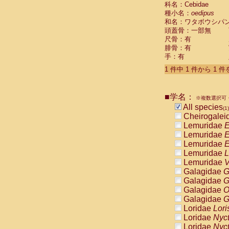
科名：Cebidae
Cebidae
Sa
種小名：
oedipus
Cebidae
Sa
和名：ワタボウシパ
Cebidae
Sag
頭蓋骨：一部無
Cebidae
Sa
尺骨：有
Cebidae
Sag
腓骨：有
Cebidae
Sa
手：有
Cebidae
Aot
Cebidae
Ceb
1 件中 1 件から 1 
Cebidae
Ceb
Cebidae
Ce
■学名：
Cebidae
Ceb
※複数選択可・
Cebidae
Ce
All species
(1)
Cebidae
Sai
Cheirogalei
Cebidae
Sai
Lemuridae
E
Atelidae
Alo
Lemuridae
E
Atelidae
Alo
Lemuridae
E
Atelidae
Alo
Lemuridae
L
Atelidae
Alo
Lemuridae
V
Atelidae
Ate
Galagidae
G
Atelidae
Ate
Galagidae
G
Atelidae
Ate
Galagidae
O
Atelidae
Ate
Galagidae
G
Atelidae
Lag
Loridae
Lori
Atelidae
Lag
Loridae
Nyc
Pitheciidae
Loridae
Nyc