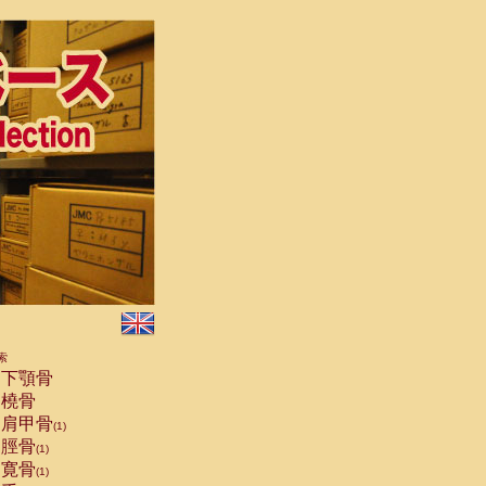
索
下顎骨
橈骨
肩甲骨
(1)
脛骨
(1)
寛骨
(1)