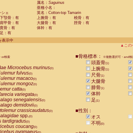
guinus midas
属名：
Saguinus
(0)
亜種小名：
guinus mystax
(0)
ンシェ
英名：Cotton-top Tamarin
uinus nigricollis
(0)
下顎骨：有
上腕骨：有
橈骨：有
guinus oedipus
(1)
肩甲骨：有
大腿骨：有
脛骨：有
uinus weddelli
(0)
寛骨：有
体幹：有
guinus
spp.
(0)
足：有
us trivirgatus
(0)
us albifrons
件を表示中
(0)
us apella
▲この
(0)
bus capucinus
(0)
us nigrivittatus
■骨格標本：
or検索
(0)
※複数選択可・and検
bus
spp.
頭蓋骨
(0)
(1)
miri boliviensis
dae
Microcebus murinus
(0)
上腕骨
(0)
(1)
miri sciureus
ulemur fulvus
(0)
(0)
尺骨
(1)
uatta caraya
ulemur macaco
(0)
(0)
大腿骨
uatta fusca
ulemur mongoz
(0)
(0)
腓骨
uatta seniculus
emur catta
(1)
(0)
(0)
uatta
spp.
体幹
arecia variegata
(0)
(0)
les belzebuth
alago senegalensis
足
(0)
(0)
(1)
les geoffroyi
alago demidovii
(0)
(0)
les paniscus
tolemur crassicaudatus
■性別：
(0)
(0)
les
spp.
alagidae
spp.
(0)
オス
(0)
othrix lagothricha
s tardigradus
(0)
(0)
不明
(0)
othrix lagothricha cana
ticebus coucang
(0)
(0)
Cacajao calvus rubicundus
ticebus pygmaeus
(0)
(0)