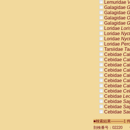
Lemuridae
V
Galagidae
G
Galagidae
G
Galagidae
O
Galagidae
G
Loridae
Lori
Loridae
Nyc
Loridae
Nyc
Loridae
Pero
Tarsiidae
Ta
Cebidae
Cal
Cebidae
Cal
Cebidae
Cal
Cebidae
Cal
Cebidae
Cal
Cebidae
Cal
Cebidae
Cal
Cebidae
Ce
Cebidae
Leo
Cebidae
Sag
Cebidae
Sag
Cebidae
Sag
Cebidae
Sag
■検索結果----------
Cebidae
Sag
Cebidae
Sa
剖検番号：02220