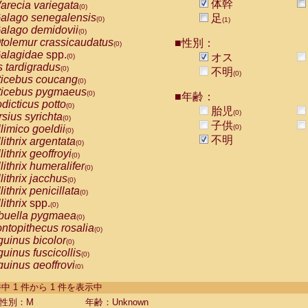
体幹
arecia variegata
(0)
alago senegalensis
足
(0)
(1)
alago demidovii
(0)
tolemur crassicaudatus
■性別：
(0)
alagidae
spp.
オス
(0)
s tardigradus
(0)
不明
(0)
ticebus coucang
(0)
ticebus pygmaeus
(0)
■年齢：
dicticus potto
(0)
胎児
(0)
rsius syrichta
(0)
子供
limico goeldii
(0)
(0)
不明
lithrix argentata
(0)
lithrix geoffroyi
(0)
lithrix humeralifer
(0)
lithrix jacchus
(0)
lithrix penicillata
(0)
lithrix
spp.
(0)
buella pygmaea
(0)
ntopithecus rosalia
(0)
uinus bicolor
(0)
uinus fuscicollis
(0)
uinus geoffroyi
(0)
uinus imperator
(0)
-1 件中 1 件から 1 件を表示中
uinus labiatus
(0)
guinus leucopus
性別：M
年齢：Unknown
(0)