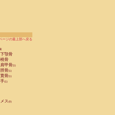
ページの最上部へ戻る
索
下顎骨
橈骨
肩甲骨
(1)
脛骨
(1)
寛骨
(1)
手
(1)
メス
(0)