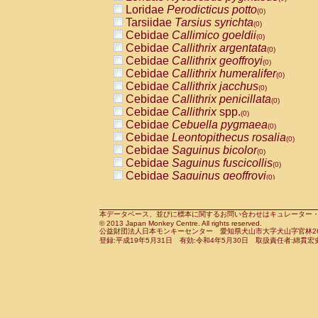
Pitheciidae
Callicebus cupreus
Loridae
Perodicticus potto
(0)
(0)
Pitheciidae
Callicebus donacophilus
Tarsiidae
Tarsius syrichta
(0
(0)
Pitheciidae
Callicebus moloch
Cebidae
Callimico goeldii
(0)
(0)
Pitheciidae
Callicebus torquatus
Cebidae
Callithrix argentata
(0)
(0)
Pitheciidae
Callicebus
spp.
Cebidae
Callithrix geoffroyi
(0)
(0)
Pitheciidae
Chiropotes satanas
Cebidae
Callithrix humeralifer
(0)
(0)
Pitheciidae
Pithecia monachus
Cebidae
Callithrix jacchus
(0)
(0)
Pitheciidae
Pithecia pithecia
Cebidae
Callithrix penicillata
(0)
(0)
Cercopithecidae
Cercocebus agilis
Cebidae
Callithrix
spp.
(0)
(0)
Cercopithecidae
Cercocebus galeritus
Cebidae
Cebuella pygmaea
(0)
Cercopithecidae
Cercocebus torquatu
Cebidae
Leontopithecus rosalia
(0)
Cercopithecidae
Cercocebus torquatus
Cebidae
Saguinus bicolor
(0)
Cercopithecidae
Cercocebus torquatu
Cebidae
Saguinus fuscicollis
(0)
Cercopithecidae
Cercocebus
hybrid
Cebidae
Saguinus geoffroyi
(0)
(0)
Cercopithecidae
Cercocebus
spp.
Cebidae
Saguinus imperator
(0)
(0)
Cercopithecidae
Lophocebus albigen
Cebidae
Saguinus labiatus
(0)
Cercopithecidae
Papio anubis
Cebidae
Saguinus leucopus
本データベース、並びに標本に関するお問い合わせはキュレーター・新宅勇太までお願い
(0)
(0)
© 2013 Japan Monkey Centre. All rights reserved.
Cercopithecidae
Papio cynocephalus
Cebidae
Saguinus midas
(
(0)
公益財団法人日本モンキーセンター 愛知県犬山市大字犬山字官林26番
Cercopithecidae
Papio hamadryas
Cebidae
Saguinus mystax
(0)
登録:平成19年5月31日 有効:令和4年5月30日 取扱責任者:綿貫宏
(0)
Cercopithecidae
Papio papio
Cebidae
Saguinus nigricollis
(0)
(0)
Cercopithecidae
Papio
spp.
Cebidae
Saguinus oedipus
(0)
(1)
Cercopithecidae
Mandrillus leucopha
Cebidae
Saguinus weddelli
(0)
Cercopithecidae
Mandrillus sphinx
Cebidae
Saguinus
spp.
(0)
(0)
Cercopithecidae
Theropithecus gelad
Cebidae
Aotus trivirgatus
(0)
Cercopithecidae
Macaca arctoides
Cebidae
Cebus albifrons
(0)
(0)