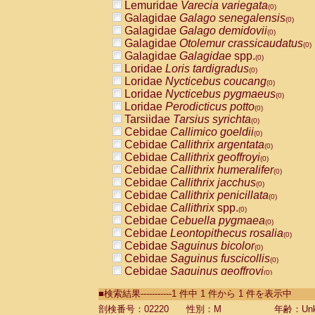
Lemuridae
Varecia variegata
(0)
Galagidae
Galago senegalensis
(0)
Galagidae
Galago demidovii
(0)
Galagidae
Otolemur crassicaudatus
(0)
Galagidae
Galagidae
spp.
(0)
Loridae
Loris tardigradus
(0)
Loridae
Nycticebus coucang
(0)
Loridae
Nycticebus pygmaeus
(0)
Loridae
Perodicticus potto
(0)
Tarsiidae
Tarsius syrichta
(0)
Cebidae
Callimico goeldii
(0)
Cebidae
Callithrix argentata
(0)
Cebidae
Callithrix geoffroyi
(0)
Cebidae
Callithrix humeralifer
(0)
Cebidae
Callithrix jacchus
(0)
Cebidae
Callithrix penicillata
(0)
Cebidae
Callithrix
spp.
(0)
Cebidae
Cebuella pygmaea
(0)
Cebidae
Leontopithecus rosalia
(0)
Cebidae
Saguinus bicolor
(0)
Cebidae
Saguinus fuscicollis
(0)
Cebidae
Saguinus geoffroyi
(0)
Cebidae
Saguinus imperator
(0)
■検索結果-----------1 件中 1 件から 1 件を表示中
Cebidae
Saguinus labiatus
(0)
Cebidae
Saguinus leucopus
剖検番号：02220
性別：M
年齢：Unk
(0)