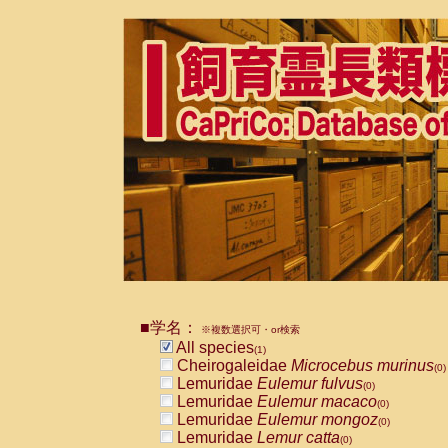
■学名：
※複数選択可・or検索
All species
(1)
Cheirogaleidae
Microcebus murinus
(0)
Lemuridae
Eulemur fulvus
(0)
Lemuridae
Eulemur macaco
(0)
Lemuridae
Eulemur mongoz
(0)
Lemuridae
Lemur catta
(0)