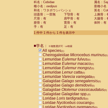
科名：Cebidae
Cebidae
Saguinus midas
属名：
Sa
(0)
種小名：
oedipus
亜種小名
Cebidae
Saguinus mystax
(0)
和名：ワタボウシパンシェ
英名：Cotto
Cebidae
Saguinus nigricollis
(0)
頭蓋骨：一部無
下顎骨：有
上腕骨：
Cebidae
Saguinus oedipus
(1)
尺骨：有
肩甲骨：有
大腿骨：
Cebidae
Saguinus weddelli
(0)
腓骨：有
寛骨：有
体幹：有
Cebidae
Saguinus
spp.
(0)
手：有
足：有
Cebidae
Aotus trivirgatus
(0)
Cebidae
Cebus albifrons
1 件中 1 件から 1 件を表示中
(0)
Cebidae
Cebus apella
(0)
Cebidae
Cebus capucinus
(0)
■学名：
Cebidae
Cebus nigrivittatus
※複数選択可・or検索
(0)
Cebidae
Cebus
spp.
All species
(0)
(1)
Cebidae
Saimiri boliviensis
Cheirogaleidae
Microcebus murinus
(0)
(0)
Cebidae
Saimiri sciureus
Lemuridae
Eulemur fulvus
(0)
(0)
Atelidae
Alouatta caraya
Lemuridae
Eulemur macaco
(0)
(0)
Atelidae
Alouatta fusca
Lemuridae
Eulemur mongoz
(0)
(0)
Atelidae
Alouatta seniculus
Lemuridae
Lemur catta
(0)
(0)
Atelidae
Alouatta
spp.
Lemuridae
Varecia variegata
(0)
(0)
Atelidae
Ateles belzebuth
Galagidae
Galago senegalensis
(0)
(0)
Atelidae
Ateles geoffroyi
Galagidae
Galago demidovii
(0)
(0)
Atelidae
Ateles paniscus
Galagidae
Otolemur crassicaudatus
(0)
(0)
Atelidae
Ateles
spp.
Galagidae
Galagidae
spp.
(0)
(0)
Atelidae
Lagothrix lagothricha
Loridae
Loris tardigradus
(0)
(0)
Atelidae
Lagothrix lagothricha cana
Loridae
Nycticebus coucang
(0)
(0)
Pitheciidae
Cacajao calvus rubicundu
Loridae
Nycticebus pygmaeus
(0)