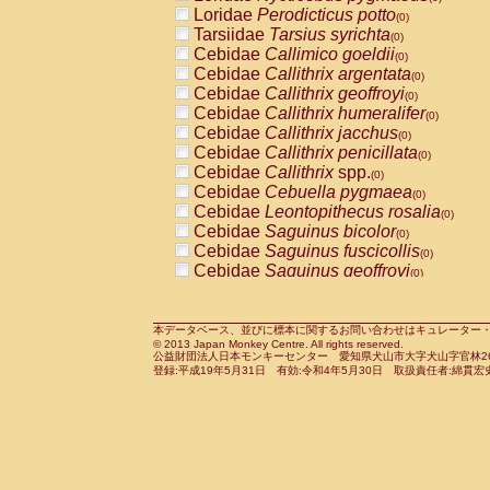
Pitheciidae
Callicebus cupreus
Loridae
Perodicticus potto
(0)
(0)
Pitheciidae
Callicebus donacophilus
Tarsiidae
Tarsius syrichta
(0
(0)
Pitheciidae
Callicebus moloch
Cebidae
Callimico goeldii
(0)
(0)
Pitheciidae
Callicebus torquatus
Cebidae
Callithrix argentata
(0)
(0)
Pitheciidae
Callicebus
spp.
Cebidae
Callithrix geoffroyi
(0)
(0)
Pitheciidae
Chiropotes satanas
Cebidae
Callithrix humeralifer
(0)
(0)
Pitheciidae
Pithecia monachus
Cebidae
Callithrix jacchus
(0)
(0)
Pitheciidae
Pithecia pithecia
Cebidae
Callithrix penicillata
(0)
(0)
Cercopithecidae
Cercocebus agilis
Cebidae
Callithrix
spp.
(0)
(0)
Cercopithecidae
Cercocebus galeritus
Cebidae
Cebuella pygmaea
(0)
Cercopithecidae
Cercocebus torquatu
Cebidae
Leontopithecus rosalia
(0)
Cercopithecidae
Cercocebus torquatus
Cebidae
Saguinus bicolor
(0)
Cercopithecidae
Cercocebus torquatu
Cebidae
Saguinus fuscicollis
(0)
Cercopithecidae
Cercocebus
hybrid
Cebidae
Saguinus geoffroyi
(0)
(0)
Cercopithecidae
Cercocebus
spp.
Cebidae
Saguinus imperator
(0)
(0)
Cercopithecidae
Lophocebus albigen
Cebidae
Saguinus labiatus
(0)
Cercopithecidae
Papio anubis
Cebidae
Saguinus leucopus
本データベース、並びに標本に関するお問い合わせはキュレーター・新宅勇太までお願い
(0)
(0)
© 2013 Japan Monkey Centre. All rights reserved.
Cercopithecidae
Papio cynocephalus
Cebidae
Saguinus midas
(
(0)
公益財団法人日本モンキーセンター 愛知県犬山市大字犬山字官林26番
Cercopithecidae
Papio hamadryas
Cebidae
Saguinus mystax
(0)
登録:平成19年5月31日 有効:令和4年5月30日 取扱責任者:綿貫宏
(0)
Cercopithecidae
Papio papio
Cebidae
Saguinus nigricollis
(0)
(0)
Cercopithecidae
Papio
spp.
Cebidae
Saguinus oedipus
(0)
(1)
Cercopithecidae
Mandrillus leucopha
Cebidae
Saguinus weddelli
(0)
Cercopithecidae
Mandrillus sphinx
Cebidae
Saguinus
spp.
(0)
(0)
Cercopithecidae
Theropithecus gelad
Cebidae
Aotus trivirgatus
(0)
Cercopithecidae
Macaca arctoides
Cebidae
Cebus albifrons
(0)
(0)