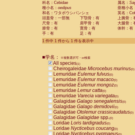
科名：Cebidae
Cebidae
Saguinus midas
属名：
Sa
(0)
種小名：
oedipus
亜種小名
Cebidae
Saguinus mystax
(0)
和名：ワタボウシパンシェ
英名：Cotto
Cebidae
Saguinus nigricollis
(0)
頭蓋骨：一部無
下顎骨：有
上腕骨：
Cebidae
Saguinus oedipus
(1)
尺骨：有
肩甲骨：有
大腿骨：
Cebidae
Saguinus weddelli
(0)
腓骨：有
寛骨：有
体幹：有
Cebidae
Saguinus
spp.
(0)
手：有
足：有
Cebidae
Aotus trivirgatus
(0)
Cebidae
Cebus albifrons
1 件中 1 件から 1 件を表示中
(0)
Cebidae
Cebus apella
(0)
Cebidae
Cebus capucinus
(0)
■学名：
Cebidae
Cebus nigrivittatus
※複数選択可・or検索
(0)
Cebidae
Cebus
spp.
All species
(0)
(1)
Cebidae
Saimiri boliviensis
Cheirogaleidae
Microcebus murinus
(0)
(0)
Cebidae
Saimiri sciureus
Lemuridae
Eulemur fulvus
(0)
(0)
Atelidae
Alouatta caraya
Lemuridae
Eulemur macaco
(0)
(0)
Atelidae
Alouatta fusca
Lemuridae
Eulemur mongoz
(0)
(0)
Atelidae
Alouatta seniculus
Lemuridae
Lemur catta
(0)
(0)
Atelidae
Alouatta
spp.
Lemuridae
Varecia variegata
(0)
(0)
Atelidae
Ateles belzebuth
Galagidae
Galago senegalensis
(0)
(0)
Atelidae
Ateles geoffroyi
Galagidae
Galago demidovii
(0)
(0)
Atelidae
Ateles paniscus
Galagidae
Otolemur crassicaudatus
(0)
(0)
Atelidae
Ateles
spp.
Galagidae
Galagidae
spp.
(0)
(0)
Atelidae
Lagothrix lagothricha
Loridae
Loris tardigradus
(0)
(0)
Atelidae
Lagothrix lagothricha cana
Loridae
Nycticebus coucang
(0)
(0)
Pitheciidae
Cacajao calvus rubicundu
Loridae
Nycticebus pygmaeus
(0)