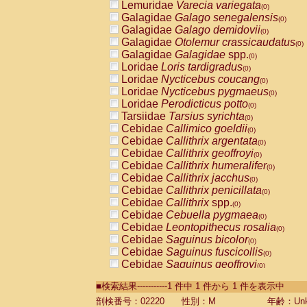
Lemuridae
Varecia variegata
(0)
Galagidae
Galago senegalensis
(0)
Galagidae
Galago demidovii
(0)
Galagidae
Otolemur crassicaudatus
(0)
Galagidae
Galagidae
spp.
(0)
Loridae
Loris tardigradus
(0)
Loridae
Nycticebus coucang
(0)
Loridae
Nycticebus pygmaeus
(0)
Loridae
Perodicticus potto
(0)
Tarsiidae
Tarsius syrichta
(0)
Cebidae
Callimico goeldii
(0)
Cebidae
Callithrix argentata
(0)
Cebidae
Callithrix geoffroyi
(0)
Cebidae
Callithrix humeralifer
(0)
Cebidae
Callithrix jacchus
(0)
Cebidae
Callithrix penicillata
(0)
Cebidae
Callithrix
spp.
(0)
Cebidae
Cebuella pygmaea
(0)
Cebidae
Leontopithecus rosalia
(0)
Cebidae
Saguinus bicolor
(0)
Cebidae
Saguinus fuscicollis
(0)
Cebidae
Saguinus geoffroyi
(0)
Cebidae
Saguinus imperator
(0)
■検索結果-----------1 件中 1 件から 1 件を表示中
Cebidae
Saguinus labiatus
(0)
Cebidae
Saguinus leucopus
剖検番号：02220
性別：M
年齢：Unk
(0)