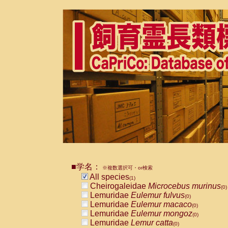
■学名：
※複数選択可・or検索
All species
(1)
Cheirogaleidae
Microcebus murinus
(0)
Lemuridae
Eulemur fulvus
(0)
Lemuridae
Eulemur macaco
(0)
Lemuridae
Eulemur mongoz
(0)
Lemuridae
Lemur catta
(0)