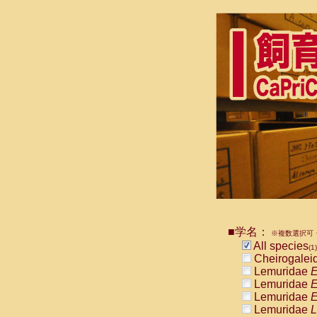
■学名：
※複数選択可・
All species
(1)
Cheirogalei
Lemuridae
E
Lemuridae
E
Lemuridae
E
Lemuridae
L