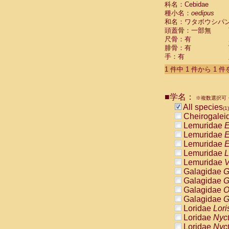
科名：Cebidae
Cebidae
Sa
種小名：
oedipus
Cebidae
Sa
和名：ワタボウシパ
Cebidae
Sag
頭蓋骨：一部無
Cebidae
Sa
尺骨：有
Cebidae
Sag
腓骨：有
Cebidae
Sa
手：有
Cebidae
Aot
Cebidae
Ceb
1 件中 1 件から 1 
Cebidae
Ceb
Cebidae
Ce
■学名：
Cebidae
Ceb
※複数選択可・
Cebidae
Ce
All species
(1)
Cebidae
Sai
Cheirogalei
Cebidae
Sai
Lemuridae
E
Atelidae
Alo
Lemuridae
E
Atelidae
Alo
Lemuridae
E
Atelidae
Alo
Lemuridae
L
Atelidae
Alo
Lemuridae
V
Atelidae
Ate
Galagidae
G
Atelidae
Ate
Galagidae
G
Atelidae
Ate
Galagidae
O
Atelidae
Ate
Galagidae
G
Atelidae
Lag
Loridae
Lori
Atelidae
Lag
Loridae
Nyc
Pitheciidae
Loridae
Nyc