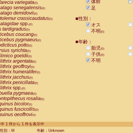
体幹
arecia variegata
(0)
alago senegalensis
足
(0)
alago demidovii
(0)
tolemur crassicaudatus
■性別：
(0)
alagidae
spp.
オス
(0)
s tardigradus
(0)
不明
(0)
ticebus coucang
(0)
ticebus pygmaeus
(0)
■年齢：
dicticus potto
(0)
胎児
(0)
rsius syrichta
(0)
子供
limico goeldii
(0)
(0)
不明
lithrix argentata
(0)
lithrix geoffroyi
(0)
lithrix humeralifer
(0)
lithrix jacchus
(0)
lithrix penicillata
(0)
lithrix
spp.
(0)
buella pygmaea
(0)
ntopithecus rosalia
(0)
uinus bicolor
(0)
uinus fuscicollis
(0)
uinus geoffroyi
(0)
uinus imperator
(0)
-1 件中 1 件から 1 件を表示中
uinus labiatus
(0)
guinus leucopus
性別：M
年齢：Unknown
(0)