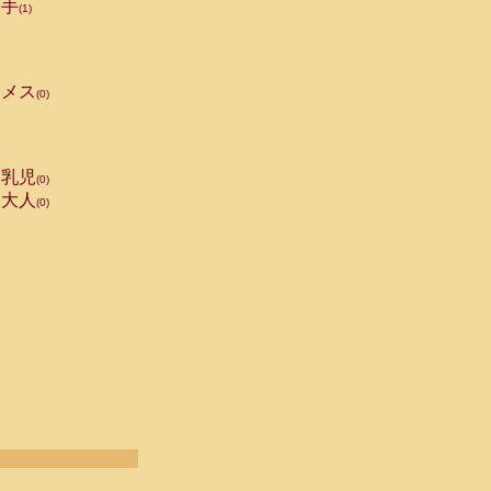
手
(1)
メス
(0)
乳児
(0)
大人
(0)