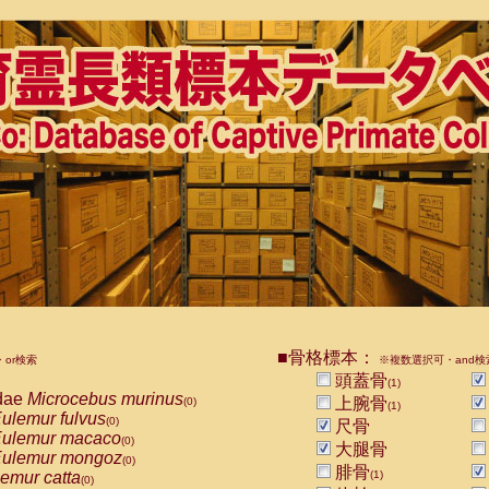
■骨格標本：
or検索
※複数選択可・and検
頭蓋骨
(1)
dae
Microcebus murinus
上腕骨
(0)
(1)
ulemur fulvus
(0)
尺骨
ulemur macaco
(0)
大腿骨
ulemur mongoz
(0)
腓骨
emur catta
(1)
(0)