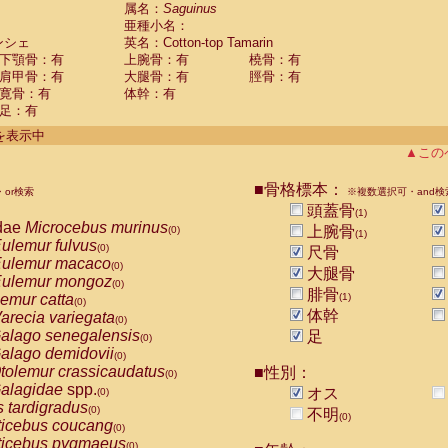
guinus midas
属名：
Saguinus
(0)
亜種小名：
guinus mystax
(0)
ンシェ
英名：Cotton-top Tamarin
uinus nigricollis
(0)
下顎骨：有
上腕骨：有
橈骨：有
guinus oedipus
(1)
肩甲骨：有
大腿骨：有
脛骨：有
uinus weddelli
(0)
寛骨：有
体幹：有
guinus
spp.
(0)
足：有
us trivirgatus
(0)
us albifrons
件を表示中
(0)
us apella
▲この
(0)
bus capucinus
(0)
us nigrivittatus
■骨格標本：
or検索
(0)
※複数選択可・and検
bus
spp.
頭蓋骨
(0)
(1)
miri boliviensis
dae
Microcebus murinus
(0)
上腕骨
(0)
(1)
miri sciureus
ulemur fulvus
(0)
(0)
尺骨
uatta caraya
ulemur macaco
(0)
(0)
大腿骨
uatta fusca
ulemur mongoz
(0)
(0)
腓骨
uatta seniculus
emur catta
(1)
(0)
(0)
uatta
spp.
体幹
arecia variegata
(0)
(0)
les belzebuth
alago senegalensis
足
(0)
(0)
les geoffroyi
alago demidovii
(0)
(0)
les paniscus
tolemur crassicaudatus
■性別：
(0)
(0)
les
spp.
alagidae
spp.
(0)
オス
(0)
othrix lagothricha
s tardigradus
(0)
(0)
不明
(0)
othrix lagothricha cana
ticebus coucang
(0)
(0)
Cacajao calvus rubicundus
ticebus pygmaeus
(0)
(0)