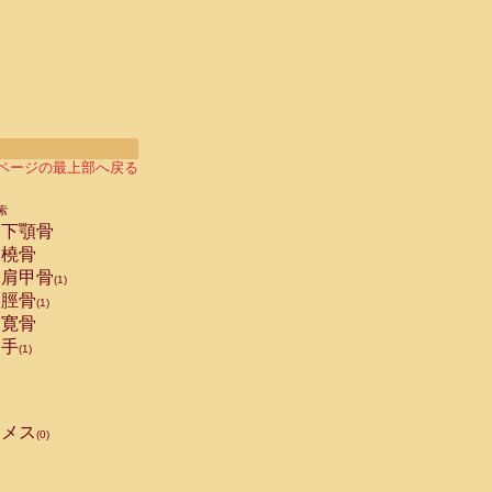
ページの最上部へ戻る
索
下顎骨
橈骨
肩甲骨
(1)
脛骨
(1)
寛骨
手
(1)
メス
(0)