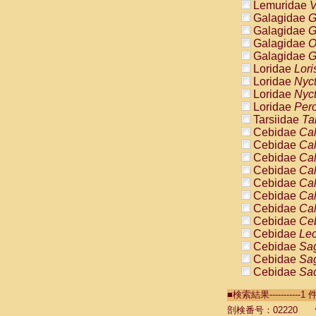
Lemuridae
V
Galagidae
G
Galagidae
G
Galagidae
O
Galagidae
G
Loridae
Lori
Loridae
Nyc
Loridae
Nyc
Loridae
Pero
Tarsiidae
Ta
Cebidae
Cal
Cebidae
Cal
Cebidae
Cal
Cebidae
Cal
Cebidae
Cal
Cebidae
Cal
Cebidae
Cal
Cebidae
Ce
Cebidae
Leo
Cebidae
Sag
Cebidae
Sag
Cebidae
Sag
Cebidae
Sag
■検索結果----------
Cebidae
Sag
Cebidae
Sa
剖検番号：02220