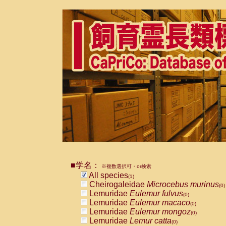
■学名：
※複数選択可・or検索
All species
(1)
Cheirogaleidae
Microcebus murinus
(0)
Lemuridae
Eulemur fulvus
(0)
Lemuridae
Eulemur macaco
(0)
Lemuridae
Eulemur mongoz
(0)
Lemuridae
Lemur catta
(0)