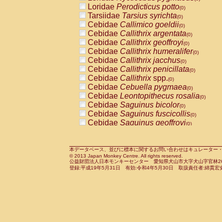
Pitheciidae
Callicebus cupreus
Loridae
Perodicticus potto
(0)
(0)
Pitheciidae
Callicebus donacophilus
Tarsiidae
Tarsius syrichta
(0
(0)
Pitheciidae
Callicebus moloch
Cebidae
Callimico goeldii
(0)
(0)
Pitheciidae
Callicebus torquatus
Cebidae
Callithrix argentata
(0)
(0)
Pitheciidae
Callicebus
spp.
Cebidae
Callithrix geoffroyi
(0)
(0)
Pitheciidae
Chiropotes satanas
Cebidae
Callithrix humeralifer
(0)
(0)
Pitheciidae
Pithecia monachus
Cebidae
Callithrix jacchus
(0)
(0)
Pitheciidae
Pithecia pithecia
Cebidae
Callithrix penicillata
(0)
(0)
Cercopithecidae
Cercocebus agilis
Cebidae
Callithrix
spp.
(0)
(0)
Cercopithecidae
Cercocebus galeritus
Cebidae
Cebuella pygmaea
(0)
Cercopithecidae
Cercocebus torquatu
Cebidae
Leontopithecus rosalia
(0)
Cercopithecidae
Cercocebus torquatus
Cebidae
Saguinus bicolor
(0)
Cercopithecidae
Cercocebus torquatu
Cebidae
Saguinus fuscicollis
(0)
Cercopithecidae
Cercocebus
hybrid
Cebidae
Saguinus geoffroyi
(0)
(0)
Cercopithecidae
Cercocebus
spp.
Cebidae
Saguinus imperator
(0)
(0)
Cercopithecidae
Lophocebus albigen
Cebidae
Saguinus labiatus
(0)
Cercopithecidae
Papio anubis
Cebidae
Saguinus leucopus
本データベース、並びに標本に関するお問い合わせはキュレーター・新宅勇太までお願い
(0)
(0)
© 2013 Japan Monkey Centre. All rights reserved.
Cercopithecidae
Papio cynocephalus
Cebidae
Saguinus midas
(
(0)
公益財団法人日本モンキーセンター 愛知県犬山市大字犬山字官林26番
Cercopithecidae
Papio hamadryas
Cebidae
Saguinus mystax
(0)
登録:平成19年5月31日 有効:令和4年5月30日 取扱責任者:綿貫宏
(0)
Cercopithecidae
Papio papio
Cebidae
Saguinus nigricollis
(0)
(0)
Cercopithecidae
Papio
spp.
Cebidae
Saguinus oedipus
(0)
(1)
Cercopithecidae
Mandrillus leucopha
Cebidae
Saguinus weddelli
(0)
Cercopithecidae
Mandrillus sphinx
Cebidae
Saguinus
spp.
(0)
(0)
Cercopithecidae
Theropithecus gelad
Cebidae
Aotus trivirgatus
(0)
Cercopithecidae
Macaca arctoides
Cebidae
Cebus albifrons
(0)
(0)