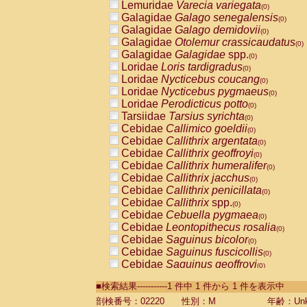
Lemuridae
Varecia variegata
(0)
Galagidae
Galago senegalensis
(0)
Galagidae
Galago demidovii
(0)
Galagidae
Otolemur crassicaudatus
(0)
Galagidae
Galagidae
spp.
(0)
Loridae
Loris tardigradus
(0)
Loridae
Nycticebus coucang
(0)
Loridae
Nycticebus pygmaeus
(0)
Loridae
Perodicticus potto
(0)
Tarsiidae
Tarsius syrichta
(0)
Cebidae
Callimico goeldii
(0)
Cebidae
Callithrix argentata
(0)
Cebidae
Callithrix geoffroyi
(0)
Cebidae
Callithrix humeralifer
(0)
Cebidae
Callithrix jacchus
(0)
Cebidae
Callithrix penicillata
(0)
Cebidae
Callithrix
spp.
(0)
Cebidae
Cebuella pygmaea
(0)
Cebidae
Leontopithecus rosalia
(0)
Cebidae
Saguinus bicolor
(0)
Cebidae
Saguinus fuscicollis
(0)
Cebidae
Saguinus geoffroyi
(0)
Cebidae
Saguinus imperator
(0)
■検索結果-----------1 件中 1 件から 1 件を表示中
Cebidae
Saguinus labiatus
(0)
Cebidae
Saguinus leucopus
剖検番号：02220
性別：M
年齢：Unk
(0)