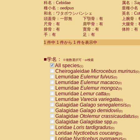
科名：Cebidae
Cebidae
Saguinus midas
属名：
Sa
(0)
種小名：
oedipus
亜種小名
Cebidae
Saguinus mystax
(0)
和名：ワタボウシパンシェ
英名：Cotto
Cebidae
Saguinus nigricollis
(0)
頭蓋骨：一部無
下顎骨：有
上腕骨：
Cebidae
Saguinus oedipus
(1)
尺骨：有
肩甲骨：有
大腿骨：
Cebidae
Saguinus weddelli
(0)
腓骨：有
寛骨：有
体幹：有
Cebidae
Saguinus
spp.
(0)
手：有
足：有
Cebidae
Aotus trivirgatus
(0)
Cebidae
Cebus albifrons
1 件中 1 件から 1 件を表示中
(0)
Cebidae
Cebus apella
(0)
Cebidae
Cebus capucinus
(0)
■学名：
Cebidae
Cebus nigrivittatus
※複数選択可・or検索
(0)
Cebidae
Cebus
spp.
All species
(0)
(1)
Cebidae
Saimiri boliviensis
Cheirogaleidae
Microcebus murinus
(0)
(0)
Cebidae
Saimiri sciureus
Lemuridae
Eulemur fulvus
(0)
(0)
Atelidae
Alouatta caraya
Lemuridae
Eulemur macaco
(0)
(0)
Atelidae
Alouatta fusca
Lemuridae
Eulemur mongoz
(0)
(0)
Atelidae
Alouatta seniculus
Lemuridae
Lemur catta
(0)
(0)
Atelidae
Alouatta
spp.
Lemuridae
Varecia variegata
(0)
(0)
Atelidae
Ateles belzebuth
Galagidae
Galago senegalensis
(0)
(0)
Atelidae
Ateles geoffroyi
Galagidae
Galago demidovii
(0)
(0)
Atelidae
Ateles paniscus
Galagidae
Otolemur crassicaudatus
(0)
(0)
Atelidae
Ateles
spp.
Galagidae
Galagidae
spp.
(0)
(0)
Atelidae
Lagothrix lagothricha
Loridae
Loris tardigradus
(0)
(0)
Atelidae
Lagothrix lagothricha cana
Loridae
Nycticebus coucang
(0)
(0)
Pitheciidae
Cacajao calvus rubicundu
Loridae
Nycticebus pygmaeus
(0)