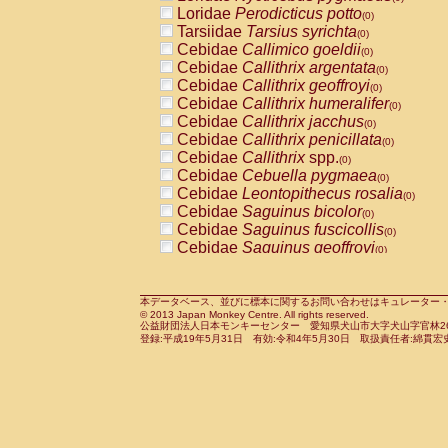
Pitheciidae
Callicebus cupreus
Loridae
Perodicticus potto
(0)
(0)
Pitheciidae
Callicebus donacophilus
Tarsiidae
Tarsius syrichta
(0
(0)
Pitheciidae
Callicebus moloch
Cebidae
Callimico goeldii
(0)
(0)
Pitheciidae
Callicebus torquatus
Cebidae
Callithrix argentata
(0)
(0)
Pitheciidae
Callicebus
spp.
Cebidae
Callithrix geoffroyi
(0)
(0)
Pitheciidae
Chiropotes satanas
Cebidae
Callithrix humeralifer
(0)
(0)
Pitheciidae
Pithecia monachus
Cebidae
Callithrix jacchus
(0)
(0)
Pitheciidae
Pithecia pithecia
Cebidae
Callithrix penicillata
(0)
(0)
Cercopithecidae
Cercocebus agilis
Cebidae
Callithrix
spp.
(0)
(0)
Cercopithecidae
Cercocebus galeritus
Cebidae
Cebuella pygmaea
(0)
Cercopithecidae
Cercocebus torquatu
Cebidae
Leontopithecus rosalia
(0)
Cercopithecidae
Cercocebus torquatus
Cebidae
Saguinus bicolor
(0)
Cercopithecidae
Cercocebus torquatu
Cebidae
Saguinus fuscicollis
(0)
Cercopithecidae
Cercocebus
hybrid
Cebidae
Saguinus geoffroyi
(0)
(0)
Cercopithecidae
Cercocebus
spp.
Cebidae
Saguinus imperator
(0)
(0)
Cercopithecidae
Lophocebus albigen
Cebidae
Saguinus labiatus
(0)
Cercopithecidae
Papio anubis
Cebidae
Saguinus leucopus
本データベース、並びに標本に関するお問い合わせはキュレーター・新宅勇太までお願い
(0)
(0)
© 2013 Japan Monkey Centre. All rights reserved.
Cercopithecidae
Papio cynocephalus
Cebidae
Saguinus midas
(
(0)
公益財団法人日本モンキーセンター 愛知県犬山市大字犬山字官林26番
Cercopithecidae
Papio hamadryas
Cebidae
Saguinus mystax
(0)
登録:平成19年5月31日 有効:令和4年5月30日 取扱責任者:綿貫宏
(0)
Cercopithecidae
Papio papio
Cebidae
Saguinus nigricollis
(0)
(0)
Cercopithecidae
Papio
spp.
Cebidae
Saguinus oedipus
(0)
(1)
Cercopithecidae
Mandrillus leucopha
Cebidae
Saguinus weddelli
(0)
Cercopithecidae
Mandrillus sphinx
Cebidae
Saguinus
spp.
(0)
(0)
Cercopithecidae
Theropithecus gelad
Cebidae
Aotus trivirgatus
(0)
Cercopithecidae
Macaca arctoides
Cebidae
Cebus albifrons
(0)
(0)