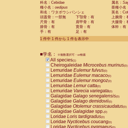
科名：Cebidae
Cebidae
Saguinus midas
属名：
Sa
(0)
種小名：
oedipus
亜種小名
Cebidae
Saguinus mystax
(0)
和名：ワタボウシパンシェ
英名：Cotto
Cebidae
Saguinus nigricollis
(0)
頭蓋骨：一部無
下顎骨：有
上腕骨：
Cebidae
Saguinus oedipus
(1)
尺骨：有
肩甲骨：有
大腿骨：
Cebidae
Saguinus weddelli
(0)
腓骨：有
寛骨：有
体幹：有
Cebidae
Saguinus
spp.
(0)
手：有
足：有
Cebidae
Aotus trivirgatus
(0)
Cebidae
Cebus albifrons
1 件中 1 件から 1 件を表示中
(0)
Cebidae
Cebus apella
(0)
Cebidae
Cebus capucinus
(0)
■学名：
Cebidae
Cebus nigrivittatus
※複数選択可・or検索
(0)
Cebidae
Cebus
spp.
All species
(0)
(1)
Cebidae
Saimiri boliviensis
Cheirogaleidae
Microcebus murinus
(0)
(0)
Cebidae
Saimiri sciureus
Lemuridae
Eulemur fulvus
(0)
(0)
Atelidae
Alouatta caraya
Lemuridae
Eulemur macaco
(0)
(0)
Atelidae
Alouatta fusca
Lemuridae
Eulemur mongoz
(0)
(0)
Atelidae
Alouatta seniculus
Lemuridae
Lemur catta
(0)
(0)
Atelidae
Alouatta
spp.
Lemuridae
Varecia variegata
(0)
(0)
Atelidae
Ateles belzebuth
Galagidae
Galago senegalensis
(0)
(0)
Atelidae
Ateles geoffroyi
Galagidae
Galago demidovii
(0)
(0)
Atelidae
Ateles paniscus
Galagidae
Otolemur crassicaudatus
(0)
(0)
Atelidae
Ateles
spp.
Galagidae
Galagidae
spp.
(0)
(0)
Atelidae
Lagothrix lagothricha
Loridae
Loris tardigradus
(0)
(0)
Atelidae
Lagothrix lagothricha cana
Loridae
Nycticebus coucang
(0)
(0)
Pitheciidae
Cacajao calvus rubicundu
Loridae
Nycticebus pygmaeus
(0)