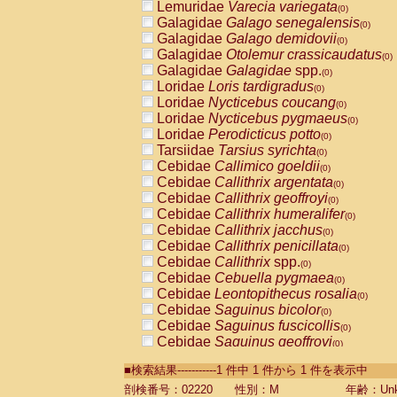
Lemuridae
Varecia variegata
(0)
Galagidae
Galago senegalensis
(0)
Galagidae
Galago demidovii
(0)
Galagidae
Otolemur crassicaudatus
(0)
Galagidae
Galagidae
spp.
(0)
Loridae
Loris tardigradus
(0)
Loridae
Nycticebus coucang
(0)
Loridae
Nycticebus pygmaeus
(0)
Loridae
Perodicticus potto
(0)
Tarsiidae
Tarsius syrichta
(0)
Cebidae
Callimico goeldii
(0)
Cebidae
Callithrix argentata
(0)
Cebidae
Callithrix geoffroyi
(0)
Cebidae
Callithrix humeralifer
(0)
Cebidae
Callithrix jacchus
(0)
Cebidae
Callithrix penicillata
(0)
Cebidae
Callithrix
spp.
(0)
Cebidae
Cebuella pygmaea
(0)
Cebidae
Leontopithecus rosalia
(0)
Cebidae
Saguinus bicolor
(0)
Cebidae
Saguinus fuscicollis
(0)
Cebidae
Saguinus geoffroyi
(0)
Cebidae
Saguinus imperator
(0)
■検索結果-----------1 件中 1 件から 1 件を表示中
Cebidae
Saguinus labiatus
(0)
Cebidae
Saguinus leucopus
剖検番号：02220
性別：M
年齢：Unk
(0)