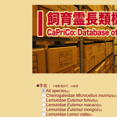
■学名：
※複数選択可・or検索
All species
(1)
Cheirogaleidae
Microcebus murinus
(0)
Lemuridae
Eulemur fulvus
(0)
Lemuridae
Eulemur macaco
(0)
Lemuridae
Eulemur mongoz
(0)
Lemuridae
Lemur catta
(0)