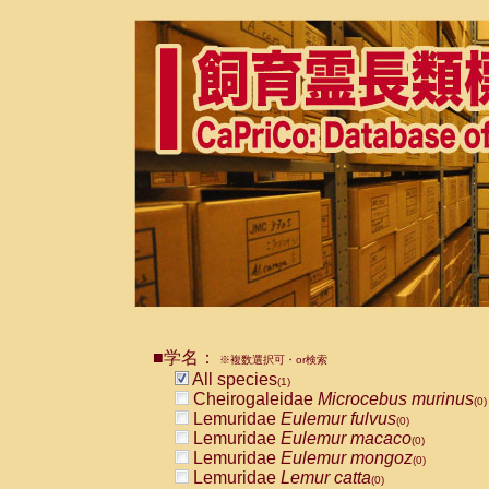
■学名：
※複数選択可・or検索
All species
(1)
Cheirogaleidae
Microcebus murinus
(0)
Lemuridae
Eulemur fulvus
(0)
Lemuridae
Eulemur macaco
(0)
Lemuridae
Eulemur mongoz
(0)
Lemuridae
Lemur catta
(0)