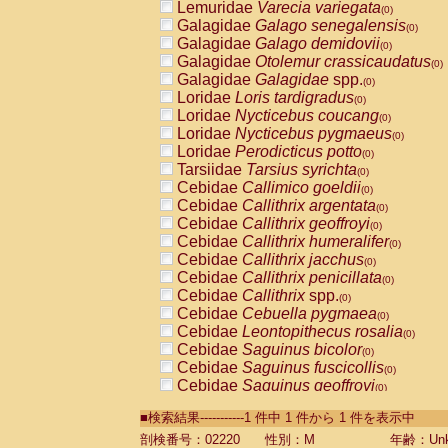
Lemuridae
Varecia variegata
(0)
Galagidae
Galago senegalensis
(0)
Galagidae
Galago demidovii
(0)
Galagidae
Otolemur crassicaudatus
(0)
Galagidae
Galagidae
spp.
(0)
Loridae
Loris tardigradus
(0)
Loridae
Nycticebus coucang
(0)
Loridae
Nycticebus pygmaeus
(0)
Loridae
Perodicticus potto
(0)
Tarsiidae
Tarsius syrichta
(0)
Cebidae
Callimico goeldii
(0)
Cebidae
Callithrix argentata
(0)
Cebidae
Callithrix geoffroyi
(0)
Cebidae
Callithrix humeralifer
(0)
Cebidae
Callithrix jacchus
(0)
Cebidae
Callithrix penicillata
(0)
Cebidae
Callithrix
spp.
(0)
Cebidae
Cebuella pygmaea
(0)
Cebidae
Leontopithecus rosalia
(0)
Cebidae
Saguinus bicolor
(0)
Cebidae
Saguinus fuscicollis
(0)
Cebidae
Saguinus geoffroyi
(0)
Cebidae
Saguinus imperator
(0)
■検索結果-----------1 件中 1 件から 1 件を表示中
Cebidae
Saguinus labiatus
(0)
Cebidae
Saguinus leucopus
剖検番号：02220
性別：M
年齢：Unk
(0)