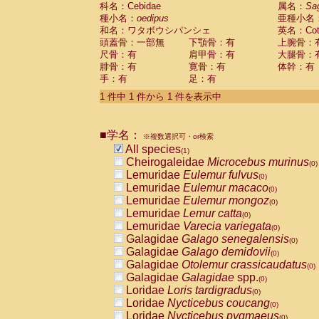
科名：Cebidae
Cebidae
Saguinus midas
属名：
Sa
(0)
種小名：
oedipus
亜種小名
Cebidae
Saguinus mystax
(0)
和名：ワタボウシパンシェ
英名：Cotto
Cebidae
Saguinus nigricollis
(0)
頭蓋骨：一部無
下顎骨：有
上腕骨：
Cebidae
Saguinus oedipus
(1)
尺骨：有
肩甲骨：有
大腿骨：
Cebidae
Saguinus weddelli
(0)
腓骨：有
寛骨：有
体幹：有
Cebidae
Saguinus
spp.
(0)
手：有
足：有
Cebidae
Aotus trivirgatus
(0)
Cebidae
Cebus albifrons
1 件中 1 件から 1 件を表示中
(0)
Cebidae
Cebus apella
(0)
Cebidae
Cebus capucinus
(0)
■学名：
Cebidae
Cebus nigrivittatus
※複数選択可・or検索
(0)
Cebidae
Cebus
spp.
All species
(0)
(1)
Cebidae
Saimiri boliviensis
Cheirogaleidae
Microcebus murinus
(0)
(0)
Cebidae
Saimiri sciureus
Lemuridae
Eulemur fulvus
(0)
(0)
Atelidae
Alouatta caraya
Lemuridae
Eulemur macaco
(0)
(0)
Atelidae
Alouatta fusca
Lemuridae
Eulemur mongoz
(0)
(0)
Atelidae
Alouatta seniculus
Lemuridae
Lemur catta
(0)
(0)
Atelidae
Alouatta
spp.
Lemuridae
Varecia variegata
(0)
(0)
Atelidae
Ateles belzebuth
Galagidae
Galago senegalensis
(0)
(0)
Atelidae
Ateles geoffroyi
Galagidae
Galago demidovii
(0)
(0)
Atelidae
Ateles paniscus
Galagidae
Otolemur crassicaudatus
(0)
(0)
Atelidae
Ateles
spp.
Galagidae
Galagidae
spp.
(0)
(0)
Atelidae
Lagothrix lagothricha
Loridae
Loris tardigradus
(0)
(0)
Atelidae
Lagothrix lagothricha cana
Loridae
Nycticebus coucang
(0)
(0)
Pitheciidae
Cacajao calvus rubicundu
Loridae
Nycticebus pygmaeus
(0)