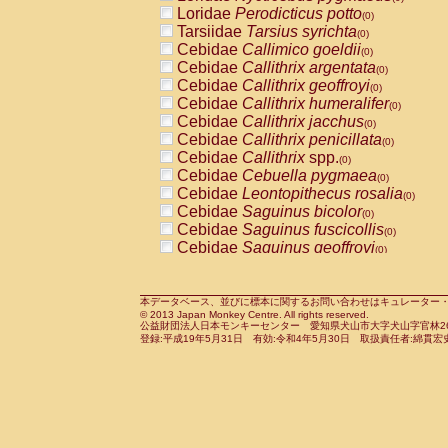
Pitheciidae
Callicebus cupreus
Loridae
Perodicticus potto
(0)
(0)
Pitheciidae
Callicebus donacophilus
Tarsiidae
Tarsius syrichta
(0
(0)
Pitheciidae
Callicebus moloch
Cebidae
Callimico goeldii
(0)
(0)
Pitheciidae
Callicebus torquatus
Cebidae
Callithrix argentata
(0)
(0)
Pitheciidae
Callicebus
spp.
Cebidae
Callithrix geoffroyi
(0)
(0)
Pitheciidae
Chiropotes satanas
Cebidae
Callithrix humeralifer
(0)
(0)
Pitheciidae
Pithecia monachus
Cebidae
Callithrix jacchus
(0)
(0)
Pitheciidae
Pithecia pithecia
Cebidae
Callithrix penicillata
(0)
(0)
Cercopithecidae
Cercocebus agilis
Cebidae
Callithrix
spp.
(0)
(0)
Cercopithecidae
Cercocebus galeritus
Cebidae
Cebuella pygmaea
(0)
Cercopithecidae
Cercocebus torquatu
Cebidae
Leontopithecus rosalia
(0)
Cercopithecidae
Cercocebus torquatus
Cebidae
Saguinus bicolor
(0)
Cercopithecidae
Cercocebus torquatu
Cebidae
Saguinus fuscicollis
(0)
Cercopithecidae
Cercocebus
hybrid
Cebidae
Saguinus geoffroyi
(0)
(0)
Cercopithecidae
Cercocebus
spp.
Cebidae
Saguinus imperator
(0)
(0)
Cercopithecidae
Lophocebus albigen
Cebidae
Saguinus labiatus
(0)
Cercopithecidae
Papio anubis
Cebidae
Saguinus leucopus
本データベース、並びに標本に関するお問い合わせはキュレーター・新宅勇太までお願い
(0)
(0)
© 2013 Japan Monkey Centre. All rights reserved.
Cercopithecidae
Papio cynocephalus
Cebidae
Saguinus midas
(
(0)
公益財団法人日本モンキーセンター 愛知県犬山市大字犬山字官林26番
Cercopithecidae
Papio hamadryas
Cebidae
Saguinus mystax
(0)
登録:平成19年5月31日 有効:令和4年5月30日 取扱責任者:綿貫宏
(0)
Cercopithecidae
Papio papio
Cebidae
Saguinus nigricollis
(0)
(0)
Cercopithecidae
Papio
spp.
Cebidae
Saguinus oedipus
(0)
(1)
Cercopithecidae
Mandrillus leucopha
Cebidae
Saguinus weddelli
(0)
Cercopithecidae
Mandrillus sphinx
Cebidae
Saguinus
spp.
(0)
(0)
Cercopithecidae
Theropithecus gelad
Cebidae
Aotus trivirgatus
(0)
Cercopithecidae
Macaca arctoides
Cebidae
Cebus albifrons
(0)
(0)