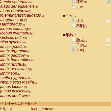
体幹
arecia variegata
(1)
(0)
alago senegalensis
足
(0)
(1)
alago demidovii
(0)
tolemur crassicaudatus
■性別：
(0)
alagidae
spp.
オス
(0)
s tardigradus
(0)
不明
(0)
ticebus coucang
(0)
ticebus pygmaeus
(0)
■年齢：
dicticus potto
(0)
胎児
(0)
rsius syrichta
(0)
子供
limico goeldii
(0)
(0)
不明
lithrix argentata
(0)
lithrix geoffroyi
(0)
lithrix humeralifer
(0)
lithrix jacchus
(0)
lithrix penicillata
(0)
lithrix
spp.
(0)
buella pygmaea
(0)
ntopithecus rosalia
(0)
uinus bicolor
(0)
uinus fuscicollis
(0)
uinus geoffroyi
(0)
uinus imperator
(0)
-1 件中 1 件から 1 件を表示中
uinus labiatus
(0)
guinus leucopus
性別：M
年齢：Unknown
(0)