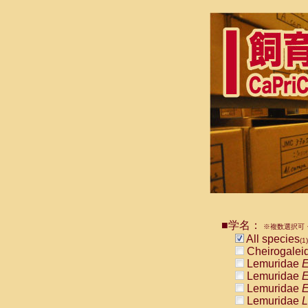
■学名：
※複数選択可・
All species
(1)
Cheirogalei
Lemuridae
E
Lemuridae
E
Lemuridae
E
Lemuridae
L