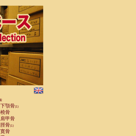
索
下顎骨
(1)
橈骨
肩甲骨
脛骨
(1)
寛骨