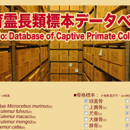
■骨格標本：
or検索
※複数選択可・and検
頭蓋骨
dae
Microcebus murinus
上腕骨
(0)
(1)
ulemur fulvus
(0)
尺骨
(1)
ulemur macaco
(0)
大腿骨
(1)
ulemur mongoz
(0)
腓骨
emur catta
(1)
(0)