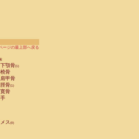
ページの最上部へ戻る
索
下顎骨
(1)
橈骨
肩甲骨
脛骨
(1)
寛骨
手
メス
(0)