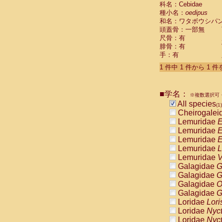
科名：Cebidae
Cebidae
Sa
種小名：
oedipus
Cebidae
Sa
和名：ワタボウシパ
Cebidae
Sag
頭蓋骨：一部無
Cebidae
Sa
尺骨：有
Cebidae
Sag
腓骨：有
Cebidae
Sa
手：有
Cebidae
Aot
Cebidae
Ceb
1 件中 1 件から 1 
Cebidae
Ceb
Cebidae
Ce
■学名：
Cebidae
Ceb
※複数選択可・
Cebidae
Ce
All species
(1)
Cebidae
Sai
Cheirogalei
Cebidae
Sai
Lemuridae
E
Atelidae
Alo
Lemuridae
E
Atelidae
Alo
Lemuridae
E
Atelidae
Alo
Lemuridae
L
Atelidae
Alo
Lemuridae
V
Atelidae
Ate
Galagidae
G
Atelidae
Ate
Galagidae
G
Atelidae
Ate
Galagidae
O
Atelidae
Ate
Galagidae
G
Atelidae
Lag
Loridae
Lori
Atelidae
Lag
Loridae
Nyc
Pitheciidae
Loridae
Nyc