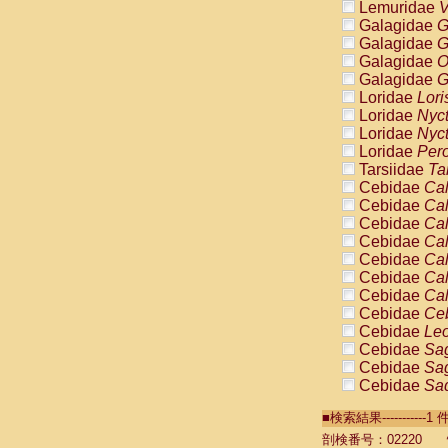
Lemuridae
V
Galagidae
G
Galagidae
G
Galagidae
O
Galagidae
G
Loridae
Lori
Loridae
Nyc
Loridae
Nyc
Loridae
Pero
Tarsiidae
Ta
Cebidae
Cal
Cebidae
Cal
Cebidae
Cal
Cebidae
Cal
Cebidae
Cal
Cebidae
Cal
Cebidae
Cal
Cebidae
Ce
Cebidae
Leo
Cebidae
Sag
Cebidae
Sag
Cebidae
Sag
Cebidae
Sag
■検索結果----------
Cebidae
Sag
Cebidae
Sa
剖検番号：02220