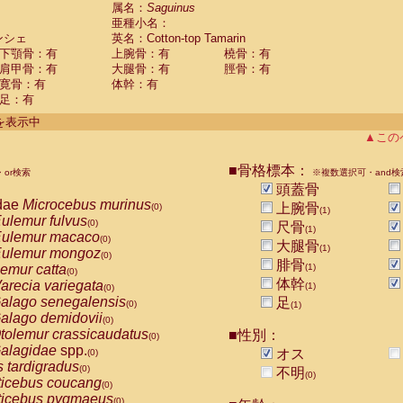
guinus midas
属名：
Saguinus
(0)
亜種小名：
guinus mystax
(0)
ンシェ
英名：Cotton-top Tamarin
uinus nigricollis
(0)
下顎骨：有
上腕骨：有
橈骨：有
guinus oedipus
(1)
肩甲骨：有
大腿骨：有
脛骨：有
uinus weddelli
(0)
寛骨：有
体幹：有
guinus
spp.
(0)
足：有
us trivirgatus
(0)
us albifrons
件を表示中
(0)
us apella
▲この
(0)
bus capucinus
(0)
us nigrivittatus
■骨格標本：
or検索
(0)
※複数選択可・and検
bus
spp.
頭蓋骨
(0)
miri boliviensis
dae
Microcebus murinus
(0)
上腕骨
(0)
(1)
miri sciureus
ulemur fulvus
(0)
(0)
尺骨
(1)
uatta caraya
ulemur macaco
(0)
(0)
大腿骨
(1)
uatta fusca
ulemur mongoz
(0)
(0)
腓骨
uatta seniculus
emur catta
(1)
(0)
(0)
uatta
spp.
体幹
arecia variegata
(0)
(1)
(0)
les belzebuth
alago senegalensis
足
(0)
(0)
(1)
les geoffroyi
alago demidovii
(0)
(0)
les paniscus
tolemur crassicaudatus
■性別：
(0)
(0)
les
spp.
alagidae
spp.
(0)
オス
(0)
othrix lagothricha
s tardigradus
(0)
(0)
不明
(0)
othrix lagothricha cana
ticebus coucang
(0)
(0)
Cacajao calvus rubicundus
ticebus pygmaeus
(0)
(0)