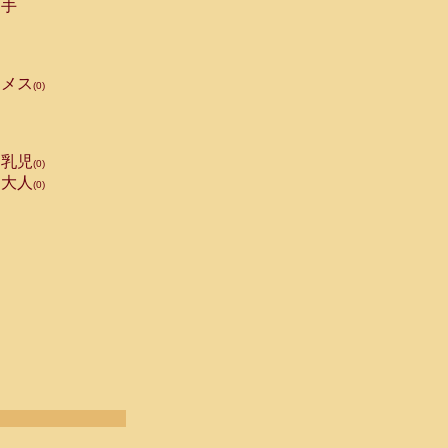
手
メス
(0)
乳児
(0)
大人
(0)