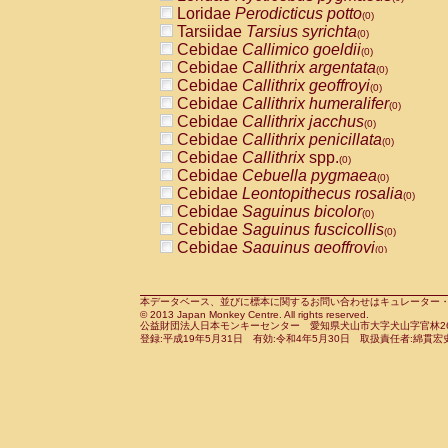
Pitheciidae
Callicebus cupreus
Loridae
Perodicticus potto
(0)
(0)
Pitheciidae
Callicebus donacophilus
Tarsiidae
Tarsius syrichta
(0
(0)
Pitheciidae
Callicebus moloch
Cebidae
Callimico goeldii
(0)
(0)
Pitheciidae
Callicebus torquatus
Cebidae
Callithrix argentata
(0)
(0)
Pitheciidae
Callicebus
spp.
Cebidae
Callithrix geoffroyi
(0)
(0)
Pitheciidae
Chiropotes satanas
Cebidae
Callithrix humeralifer
(0)
(0)
Pitheciidae
Pithecia monachus
Cebidae
Callithrix jacchus
(0)
(0)
Pitheciidae
Pithecia pithecia
Cebidae
Callithrix penicillata
(0)
(0)
Cercopithecidae
Cercocebus agilis
Cebidae
Callithrix
spp.
(0)
(0)
Cercopithecidae
Cercocebus galeritus
Cebidae
Cebuella pygmaea
(0)
Cercopithecidae
Cercocebus torquatu
Cebidae
Leontopithecus rosalia
(0)
Cercopithecidae
Cercocebus torquatus
Cebidae
Saguinus bicolor
(0)
Cercopithecidae
Cercocebus torquatu
Cebidae
Saguinus fuscicollis
(0)
Cercopithecidae
Cercocebus
hybrid
Cebidae
Saguinus geoffroyi
(0)
(0)
Cercopithecidae
Cercocebus
spp.
Cebidae
Saguinus imperator
(0)
(0)
Cercopithecidae
Lophocebus albigen
Cebidae
Saguinus labiatus
(0)
Cercopithecidae
Papio anubis
Cebidae
Saguinus leucopus
本データベース、並びに標本に関するお問い合わせはキュレーター・新宅勇太までお願い
(0)
(0)
© 2013 Japan Monkey Centre. All rights reserved.
Cercopithecidae
Papio cynocephalus
Cebidae
Saguinus midas
(
(0)
公益財団法人日本モンキーセンター 愛知県犬山市大字犬山字官林26番
Cercopithecidae
Papio hamadryas
Cebidae
Saguinus mystax
(0)
登録:平成19年5月31日 有効:令和4年5月30日 取扱責任者:綿貫宏
(0)
Cercopithecidae
Papio papio
Cebidae
Saguinus nigricollis
(0)
(1)
Cercopithecidae
Papio
spp.
Cebidae
Saguinus oedipus
(0)
(0)
Cercopithecidae
Mandrillus leucopha
Cebidae
Saguinus weddelli
(0)
Cercopithecidae
Mandrillus sphinx
Cebidae
Saguinus
spp.
(0)
(0)
Cercopithecidae
Theropithecus gelad
Cebidae
Aotus trivirgatus
(0)
Cercopithecidae
Macaca arctoides
Cebidae
Cebus albifrons
(0)
(0)