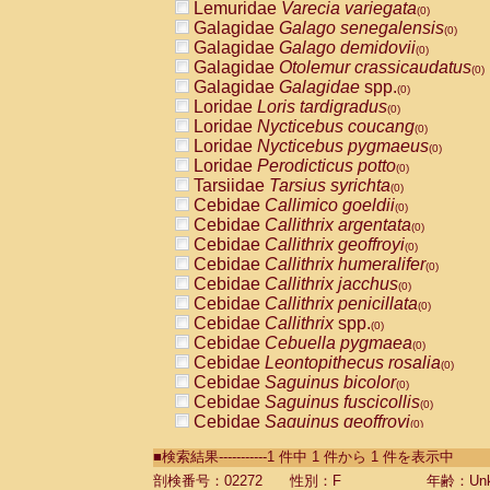
Lemuridae
Varecia variegata
(0)
Galagidae
Galago senegalensis
(0)
Galagidae
Galago demidovii
(0)
Galagidae
Otolemur crassicaudatus
(0)
Galagidae
Galagidae
spp.
(0)
Loridae
Loris tardigradus
(0)
Loridae
Nycticebus coucang
(0)
Loridae
Nycticebus pygmaeus
(0)
Loridae
Perodicticus potto
(0)
Tarsiidae
Tarsius syrichta
(0)
Cebidae
Callimico goeldii
(0)
Cebidae
Callithrix argentata
(0)
Cebidae
Callithrix geoffroyi
(0)
Cebidae
Callithrix humeralifer
(0)
Cebidae
Callithrix jacchus
(0)
Cebidae
Callithrix penicillata
(0)
Cebidae
Callithrix
spp.
(0)
Cebidae
Cebuella pygmaea
(0)
Cebidae
Leontopithecus rosalia
(0)
Cebidae
Saguinus bicolor
(0)
Cebidae
Saguinus fuscicollis
(0)
Cebidae
Saguinus geoffroyi
(0)
Cebidae
Saguinus imperator
(0)
■検索結果-----------1 件中 1 件から 1 件を表示中
Cebidae
Saguinus labiatus
(0)
Cebidae
Saguinus leucopus
剖検番号：02272
性別：F
年齢：Unk
(0)