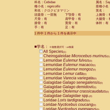
科名：Cebidae
Cebidae
Saguinus midas
属名：
Sa
(0)
種小名：
nigricollis
亜種小名
Cebidae
Saguinus mystax
(0)
和名：クロクビタマリン
英名：
Cebidae
Saguinus nigricollis
(1)
頭蓋骨：一部無
下顎骨：有
上腕骨：
Cebidae
Saguinus oedipus
(0)
尺骨：有
肩甲骨：有
大腿骨：
Cebidae
Saguinus weddelli
(0)
腓骨：有
寛骨：有
体幹：有
Cebidae
Saguinus
spp.
(0)
手：有
足：有
Cebidae
Aotus trivirgatus
(0)
Cebidae
Cebus albifrons
1 件中 1 件から 1 件を表示中
(0)
Cebidae
Cebus apella
(0)
Cebidae
Cebus capucinus
(0)
■学名：
Cebidae
Cebus nigrivittatus
※複数選択可・or検索
(0)
Cebidae
Cebus
spp.
All Species
(0)
(1)
Cebidae
Saimiri boliviensis
Cheirogaleidae
Microcebus murinus
(0)
(0)
Cebidae
Saimiri sciureus
Lemuridae
Eulemur fulvus
(0)
(0)
Atelidae
Alouatta caraya
Lemuridae
Eulemur macaco
(0)
(0)
Atelidae
Alouatta fusca
Lemuridae
Eulemur mongoz
(0)
(0)
Atelidae
Alouatta seniculus
Lemuridae
Lemur catta
(0)
(0)
Atelidae
Alouatta
spp.
Lemuridae
Varecia variegata
(0)
(0)
Atelidae
Ateles belzebuth
Galagidae
Galago senegalensis
(0)
(0)
Atelidae
Ateles geoffroyi
Galagidae
Galago demidovii
(0)
(0)
Atelidae
Ateles paniscus
Galagidae
Otolemur crassicaudatus
(0)
(0)
Atelidae
Ateles
spp.
Galagidae
Galagidae
spp.
(0)
(0)
Atelidae
Lagothrix lagothricha
Loridae
Loris tardigradus
(0)
(0)
Atelidae
Lagothrix lagothricha cana
Loridae
Nycticebus coucang
(0)
(0)
Pitheciidae
Cacajao calvus rubicundu
Loridae
Nycticebus pygmaeus
(0)