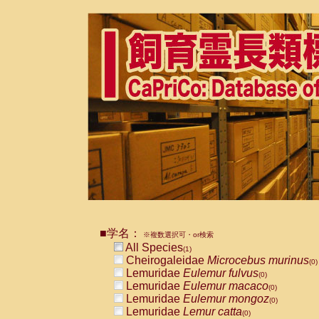
■学名：
※複数選択可・or検索
All Species
(1)
Cheirogaleidae
Microcebus murinus
(0)
Lemuridae
Eulemur fulvus
(0)
Lemuridae
Eulemur macaco
(0)
Lemuridae
Eulemur mongoz
(0)
Lemuridae
Lemur catta
(0)