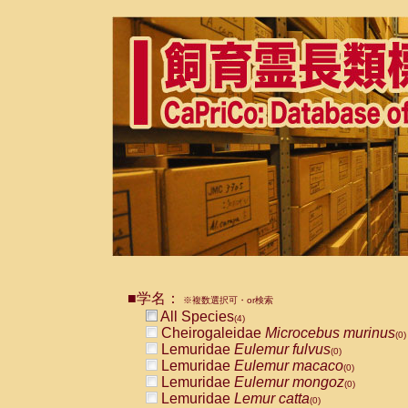
■学名：
※複数選択可・or検索
All Species
(4)
Cheirogaleidae
Microcebus murinus
(0)
Lemuridae
Eulemur fulvus
(0)
Lemuridae
Eulemur macaco
(0)
Lemuridae
Eulemur mongoz
(0)
Lemuridae
Lemur catta
(0)