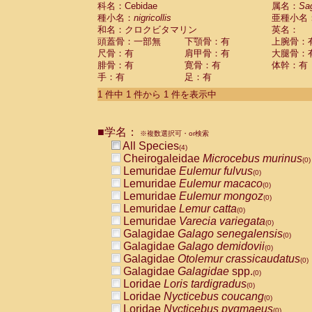
科名：Cebidae
Cebidae
Saguinus midas
属名：
Sa
(0)
種小名：
nigricollis
亜種小名
Cebidae
Saguinus mystax
(0)
和名：クロクビタマリン
英名：
Cebidae
Saguinus nigricollis
(1)
頭蓋骨：一部無
下顎骨：有
上腕骨：
Cebidae
Saguinus oedipus
(0)
尺骨：有
肩甲骨：有
大腿骨：
Cebidae
Saguinus weddelli
(0)
腓骨：有
寛骨：有
体幹：有
Cebidae
Saguinus
spp.
(0)
手：有
足：有
Cebidae
Aotus trivirgatus
(0)
Cebidae
Cebus albifrons
1 件中 1 件から 1 件を表示中
(0)
Cebidae
Cebus apella
(0)
Cebidae
Cebus capucinus
(0)
■学名：
Cebidae
Cebus nigrivittatus
※複数選択可・or検索
(0)
Cebidae
Cebus
spp.
All Species
(0)
(4)
Cebidae
Saimiri boliviensis
Cheirogaleidae
Microcebus murinus
(0)
(0)
Cebidae
Saimiri sciureus
Lemuridae
Eulemur fulvus
(0)
(0)
Atelidae
Alouatta caraya
Lemuridae
Eulemur macaco
(0)
(0)
Atelidae
Alouatta fusca
Lemuridae
Eulemur mongoz
(0)
(0)
Atelidae
Alouatta seniculus
Lemuridae
Lemur catta
(0)
(0)
Atelidae
Alouatta
spp.
Lemuridae
Varecia variegata
(0)
(0)
Atelidae
Ateles belzebuth
Galagidae
Galago senegalensis
(0)
(0)
Atelidae
Ateles geoffroyi
Galagidae
Galago demidovii
(0)
(0)
Atelidae
Ateles paniscus
Galagidae
Otolemur crassicaudatus
(0)
(0)
Atelidae
Ateles
spp.
Galagidae
Galagidae
spp.
(0)
(0)
Atelidae
Lagothrix lagothricha
Loridae
Loris tardigradus
(0)
(0)
Atelidae
Lagothrix lagothricha cana
Loridae
Nycticebus coucang
(0)
(0)
Pitheciidae
Cacajao calvus rubicundu
Loridae
Nycticebus pygmaeus
(0)