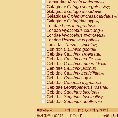
Lemuridae
Varecia variegata
(0)
Galagidae
Galago senegalensis
(0)
Galagidae
Galago demidovii
(0)
Galagidae
Otolemur crassicaudatus
(0)
Galagidae
Galagidae
spp.
(0)
Loridae
Loris tardigradus
(0)
Loridae
Nycticebus coucang
(0)
Loridae
Nycticebus pygmaeus
(0)
Loridae
Perodicticus potto
(0)
Tarsiidae
Tarsius syrichta
(0)
Cebidae
Callimico goeldii
(0)
Cebidae
Callithrix argentata
(0)
Cebidae
Callithrix geoffroyi
(0)
Cebidae
Callithrix humeralifer
(0)
Cebidae
Callithrix jacchus
(0)
Cebidae
Callithrix penicillata
(0)
Cebidae
Callithrix
spp.
(0)
Cebidae
Cebuella pygmaea
(0)
Cebidae
Leontopithecus rosalia
(0)
Cebidae
Saguinus bicolor
(0)
Cebidae
Saguinus fuscicollis
(0)
Cebidae
Saguinus geoffroyi
(0)
Cebidae
Saguinus imperator
(0)
■検索結果-----------1 件中 1 件から 1 件を表示中
Cebidae
Saguinus labiatus
(0)
Cebidae
Saguinus leucopus
剖検番号：02272
性別：F
年齢：Unk
(0)