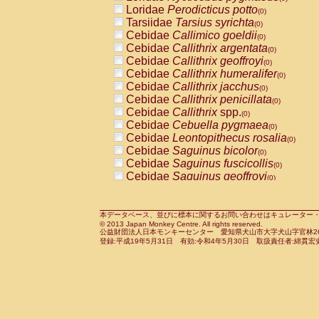
Pitheciidae
Callicebus cupreus
Loridae
Perodicticus potto
(0)
(0)
Pitheciidae
Callicebus donacophilus
Tarsiidae
Tarsius syrichta
(0
(0)
Pitheciidae
Callicebus moloch
Cebidae
Callimico goeldii
(0)
(0)
Pitheciidae
Callicebus torquatus
Cebidae
Callithrix argentata
(0)
(0)
Pitheciidae
Callicebus
spp.
Cebidae
Callithrix geoffroyi
(0)
(0)
Pitheciidae
Chiropotes satanas
Cebidae
Callithrix humeralifer
(0)
(0)
Pitheciidae
Pithecia monachus
Cebidae
Callithrix jacchus
(0)
(0)
Pitheciidae
Pithecia pithecia
Cebidae
Callithrix penicillata
(0)
(0)
Cercopithecidae
Cercocebus agilis
Cebidae
Callithrix
spp.
(0)
(0)
Cercopithecidae
Cercocebus galeritus
Cebidae
Cebuella pygmaea
(0)
Cercopithecidae
Cercocebus torquatu
Cebidae
Leontopithecus rosalia
(0)
Cercopithecidae
Cercocebus torquatus
Cebidae
Saguinus bicolor
(0)
Cercopithecidae
Cercocebus torquatu
Cebidae
Saguinus fuscicollis
(0)
Cercopithecidae
Cercocebus
hybrid
Cebidae
Saguinus geoffroyi
(0)
(0)
Cercopithecidae
Cercocebus
spp.
Cebidae
Saguinus imperator
(0)
(0)
Cercopithecidae
Lophocebus albigen
Cebidae
Saguinus labiatus
(0)
Cercopithecidae
Papio anubis
Cebidae
Saguinus leucopus
本データベース、並びに標本に関するお問い合わせはキュレーター・新宅勇太までお願い
(0)
(0)
© 2013 Japan Monkey Centre. All rights reserved.
Cercopithecidae
Papio cynocephalus
Cebidae
Saguinus midas
(
(0)
公益財団法人日本モンキーセンター 愛知県犬山市大字犬山字官林26番
Cercopithecidae
Papio hamadryas
Cebidae
Saguinus mystax
(0)
登録:平成19年5月31日 有効:令和4年5月30日 取扱責任者:綿貫宏
(0)
Cercopithecidae
Papio papio
Cebidae
Saguinus nigricollis
(0)
(1)
Cercopithecidae
Papio
spp.
Cebidae
Saguinus oedipus
(0)
(0)
Cercopithecidae
Mandrillus leucopha
Cebidae
Saguinus weddelli
(0)
Cercopithecidae
Mandrillus sphinx
Cebidae
Saguinus
spp.
(0)
(0)
Cercopithecidae
Theropithecus gelad
Cebidae
Aotus trivirgatus
(0)
Cercopithecidae
Macaca arctoides
Cebidae
Cebus albifrons
(0)
(0)