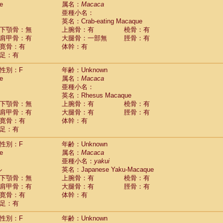
e
guinus midas
属名：
Macaca
(0)
亜種小名：
guinus mystax
(0)
英名：Crab-eating Macaque
uinus nigricollis
(1)
下顎骨：無
上腕骨：有
橈骨：有
guinus oedipus
(0)
肩甲骨：有
大腿骨：一部無
脛骨：有
uinus weddelli
(0)
寛骨：有
体幹：有
guinus
spp.
(0)
足：有
us trivirgatus
(0)
us albifrons
(0)
性別：F
年齢：Unknown
us apella
e
(0)
属名：
Macaca
bus capucinus
亜種小名：
(0)
us nigrivittatus
英名：Rhesus Macaque
(0)
bus
spp.
下顎骨：無
上腕骨：有
橈骨：有
(0)
miri boliviensis
肩甲骨：有
大腿骨：有
脛骨：有
(0)
miri sciureus
寛骨：有
体幹：有
(0)
足：有
uatta caraya
(0)
uatta fusca
(0)
性別：F
年齢：Unknown
uatta seniculus
(0)
e
属名：
Macaca
uatta
spp.
(0)
亜種小名：
yakui
les belzebuth
(0)
ル
英名：Japanese Yaku-Macaque
les geoffroyi
(0)
下顎骨：無
上腕骨：有
橈骨：有
les paniscus
(0)
肩甲骨：有
大腿骨：有
脛骨：有
les
spp.
寛骨：有
(0)
体幹：有
othrix lagothricha
足：有
(0)
othrix lagothricha cana
(0)
性別：F
年齢：Unknown
Cacajao calvus rubicundus
(0)