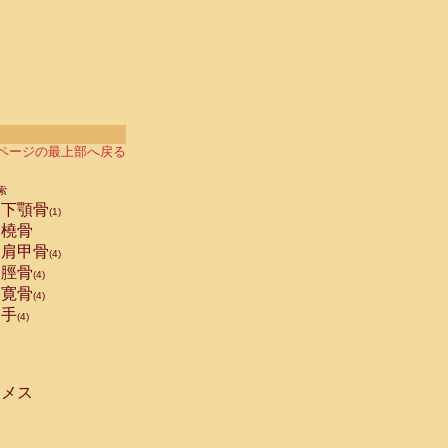
ページの最上部へ戻る
索
下顎骨
(1)
橈骨
肩甲骨
(4)
脛骨
(4)
寛骨
(4)
手
(4)
メス