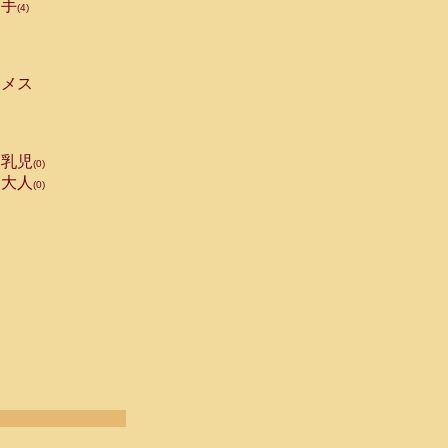
手
(4)
メス
乳児
(0)
大人
(0)