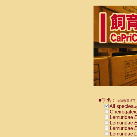
■学名：
※複数選択可・
All species
(4)
Cheirogalei
Lemuridae
E
Lemuridae
E
Lemuridae
E
Lemuridae
L