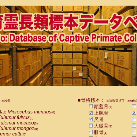
■骨格標本：
or検索
※複数選択可・and検
頭蓋骨
(1)
dae
Microcebus murinus
上腕骨
(0)
ulemur fulvus
(0)
尺骨
ulemur macaco
(0)
大腿骨
(4)
ulemur mongoz
(0)
腓骨
emur catta
(4)
(0)