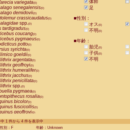
体幹
arecia variegata
(0)
alago senegalensis
足
(0)
alago demidovii
(0)
tolemur crassicaudatus
■性別：
(0)
alagidae
spp.
オス
(0)
(0)
s tardigradus
(0)
不明
(0)
ticebus coucang
(0)
ticebus pygmaeus
(0)
■年齢：
dicticus potto
(0)
胎児
(0)
rsius syrichta
(0)
子供
limico goeldii
(0)
(0)
不明
lithrix argentata
(0)
lithrix geoffroyi
(0)
lithrix humeralifer
(0)
lithrix jacchus
(0)
lithrix penicillata
(0)
lithrix
spp.
(0)
buella pygmaea
(0)
ntopithecus rosalia
(0)
uinus bicolor
(0)
uinus fuscicollis
(0)
uinus geoffroyi
(0)
uinus imperator
(0)
-4 件中 1 件から 4 件を表示中
uinus labiatus
(0)
guinus leucopus
性別：F
年齢：Unknown
(0)