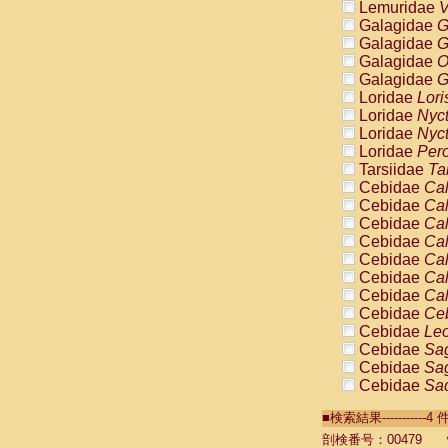
Lemuridae
V
Galagidae
G
Galagidae
G
Galagidae
O
Galagidae
G
Loridae
Lori
Loridae
Nyc
Loridae
Nyc
Loridae
Pero
Tarsiidae
Ta
Cebidae
Cal
Cebidae
Cal
Cebidae
Cal
Cebidae
Cal
Cebidae
Cal
Cebidae
Cal
Cebidae
Cal
Cebidae
Ce
Cebidae
Leo
Cebidae
Sag
Cebidae
Sag
Cebidae
Sag
Cebidae
Sag
■検索結果----------
Cebidae
Sag
Cebidae
Sa
剖検番号：00479