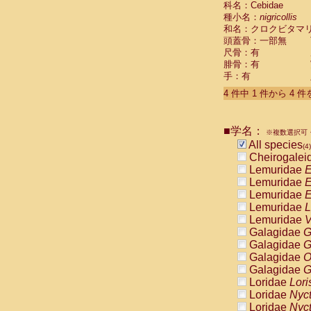
科名：Cebidae
Pitheciidae
種小名：
nigricollis
Pitheciidae
和名：クロクビタマ
Pitheciidae
頭蓋骨：一部無
Pitheciidae
尺骨：有
Pitheciidae
腓骨：有
Pitheciidae
手：有
Pitheciidae
4 件中 1 件から 4 
Pitheciidae
Cercopithec
Cercopithec
■学名：
Cercopithec
※複数選択可・
All species
Cercopithec
(4)
Cheirogalei
Cercopithec
Lemuridae
E
Cercopithec
Lemuridae
E
Cercopithec
Lemuridae
E
Cercopithec
Lemuridae
L
Cercopithec
Lemuridae
V
Cercopithec
Galagidae
G
Cercopithec
Galagidae
G
Cercopithec
Galagidae
O
Cercopithec
Galagidae
G
Cercopithec
Loridae
Lori
Cercopithec
Loridae
Nyc
Cercopithec
Loridae
Nyc
Cercopithec