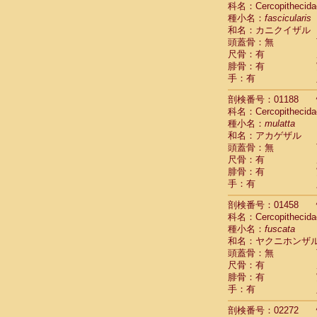
科名：Cercopithecida
Cebidae
Sa
種小名：
fascicularis
Cebidae
Sa
和名：カニクイザル
Cebidae
Sag
頭蓋骨：無
Cebidae
Sa
尺骨：有
Cebidae
Sag
腓骨：有
Cebidae
Sa
手：有
Cebidae
Aot
Cebidae
Ceb
剖検番号：01188
Cebidae
Ceb
科名：Cercopithecida
Cebidae
Ce
種小名：
mulatta
Cebidae
Ceb
和名：アカゲザル
Cebidae
Ce
頭蓋骨：無
Cebidae
Sai
尺骨：有
腓骨：有
Cebidae
Sai
手：有
Atelidae
Alo
Atelidae
Alo
剖検番号：01458
Atelidae
Alo
科名：Cercopithecida
Atelidae
Alo
種小名：
fuscata
Atelidae
Ate
和名：ヤクニホンザ
Atelidae
Ate
頭蓋骨：無
Atelidae
Ate
尺骨：有
Atelidae
Ate
腓骨：有
Atelidae
Lag
手：有
Atelidae
Lag
剖検番号：02272
Pitheciidae