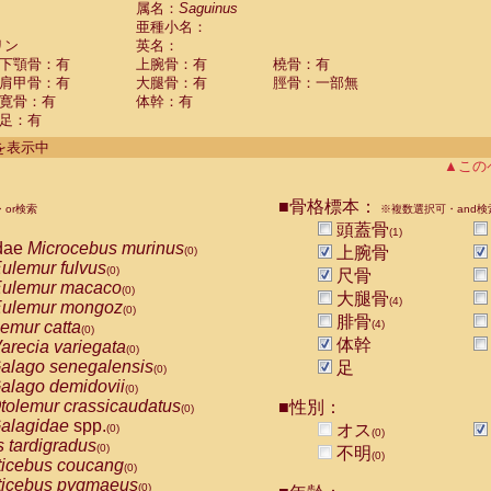
属名：
Saguinus
Callicebus cupreus
(0)
亜種小名：
Callicebus donacophilus
(0)
リン
英名：
Callicebus moloch
(0)
下顎骨：有
上腕骨：有
橈骨：有
Callicebus torquatus
(0)
肩甲骨：有
大腿骨：有
脛骨：一部無
Callicebus
spp.
(0)
寛骨：有
体幹：有
Chiropotes satanas
(0)
足：有
Pithecia monachus
(0)
件を表示中
Pithecia pithecia
(0)
▲この
idae
Cercocebus agilis
(0)
idae
Cercocebus galeritus chrysogaster
(0)
■骨格標本：
idae
Cercocebus torquatus atys
or検索
※複数選択可・and検
(0)
idae
Cercocebus torquatus lunulatus
頭蓋骨
(0)
(1)
dae
Microcebus murinus
idae
Cercocebus torquatus torquatus
上腕骨
(0)
(0)
ulemur fulvus
idae
Cercocebus
hybrid
(0)
(0)
尺骨
ulemur macaco
idae
Cercocebus
spp.
(0)
(0)
大腿骨
(4)
ulemur mongoz
idae
Lophocebus albigena
(0)
(0)
腓骨
emur catta
(4)
idae
Papio anubis
(0)
(0)
体幹
arecia variegata
idae
Papio cynocephalus
(0)
(0)
alago senegalensis
idae
Papio hamadryas
足
(0)
(0)
alago demidovii
idae
Papio papio
(0)
(0)
tolemur crassicaudatus
idae
Papio
spp.
■性別：
(0)
(0)
alagidae
spp.
idae
Mandrillus leucophaeus
オス
(0)
(0)
(0)
s tardigradus
idae
Mandrillus sphinx
(0)
(0)
不明
(0)
ticebus coucang
idae
Theropithecus gelada
(0)
(0)
ticebus pygmaeus
idae
Macaca arctoides
(0)
(0)