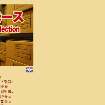
索
下顎骨
(1)
橈骨
肩甲骨
(4)
脛骨
(4)
寛骨
(4)