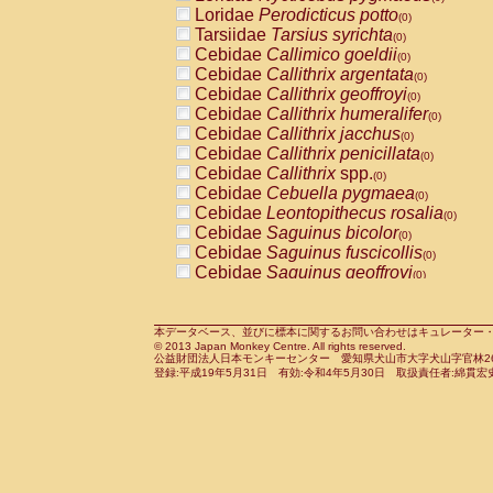
Pitheciidae
Callicebus cupreus
Loridae
Perodicticus potto
(0)
(0)
Pitheciidae
Callicebus donacophilus
Tarsiidae
Tarsius syrichta
(0
(0)
Pitheciidae
Callicebus moloch
Cebidae
Callimico goeldii
(0)
(0)
Pitheciidae
Callicebus torquatus
Cebidae
Callithrix argentata
(0)
(0)
Pitheciidae
Callicebus
spp.
Cebidae
Callithrix geoffroyi
(0)
(0)
Pitheciidae
Chiropotes satanas
Cebidae
Callithrix humeralifer
(0)
(0)
Pitheciidae
Pithecia monachus
Cebidae
Callithrix jacchus
(0)
(0)
Pitheciidae
Pithecia pithecia
Cebidae
Callithrix penicillata
(0)
(0)
Cercopithecidae
Cercocebus agilis
Cebidae
Callithrix
spp.
(0)
(0)
Cercopithecidae
Cercocebus galeritus
Cebidae
Cebuella pygmaea
(0)
Cercopithecidae
Cercocebus torquatu
Cebidae
Leontopithecus rosalia
(0)
Cercopithecidae
Cercocebus torquatus
Cebidae
Saguinus bicolor
(0)
Cercopithecidae
Cercocebus torquatu
Cebidae
Saguinus fuscicollis
(0)
Cercopithecidae
Cercocebus
hybrid
Cebidae
Saguinus geoffroyi
(0)
(0)
Cercopithecidae
Cercocebus
spp.
Cebidae
Saguinus imperator
(0)
(0)
Cercopithecidae
Lophocebus albigen
Cebidae
Saguinus labiatus
(0)
Cercopithecidae
Papio anubis
Cebidae
Saguinus leucopus
本データベース、並びに標本に関するお問い合わせはキュレーター・新宅勇太までお願い
(0)
(0)
© 2013 Japan Monkey Centre. All rights reserved.
Cercopithecidae
Papio cynocephalus
Cebidae
Saguinus midas
(
(0)
公益財団法人日本モンキーセンター 愛知県犬山市大字犬山字官林26番
Cercopithecidae
Papio hamadryas
Cebidae
Saguinus mystax
(0)
登録:平成19年5月31日 有効:令和4年5月30日 取扱責任者:綿貫宏
(0)
Cercopithecidae
Papio papio
Cebidae
Saguinus nigricollis
(0)
(1)
Cercopithecidae
Papio
spp.
Cebidae
Saguinus oedipus
(0)
(0)
Cercopithecidae
Mandrillus leucopha
Cebidae
Saguinus weddelli
(0)
Cercopithecidae
Mandrillus sphinx
Cebidae
Saguinus
spp.
(0)
(0)
Cercopithecidae
Theropithecus gelad
Cebidae
Aotus trivirgatus
(0)
Cercopithecidae
Macaca arctoides
Cebidae
Cebus albifrons
(0)
(0)