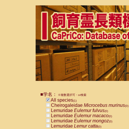
■学名：
※複数選択可・or検索
All species
(1)
Cheirogaleidae
Microcebus murinus
(0)
Lemuridae
Eulemur fulvus
(0)
Lemuridae
Eulemur macaco
(0)
Lemuridae
Eulemur mongoz
(0)
Lemuridae
Lemur catta
(0)