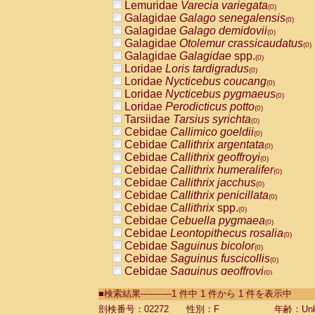
Lemuridae
Varecia variegata
(0)
Galagidae
Galago senegalensis
(0)
Galagidae
Galago demidovii
(0)
Galagidae
Otolemur crassicaudatus
(0)
Galagidae
Galagidae
spp.
(0)
Loridae
Loris tardigradus
(0)
Loridae
Nycticebus coucang
(0)
Loridae
Nycticebus pygmaeus
(0)
Loridae
Perodicticus potto
(0)
Tarsiidae
Tarsius syrichta
(0)
Cebidae
Callimico goeldii
(0)
Cebidae
Callithrix argentata
(0)
Cebidae
Callithrix geoffroyi
(0)
Cebidae
Callithrix humeralifer
(0)
Cebidae
Callithrix jacchus
(0)
Cebidae
Callithrix penicillata
(0)
Cebidae
Callithrix
spp.
(0)
Cebidae
Cebuella pygmaea
(0)
Cebidae
Leontopithecus rosalia
(0)
Cebidae
Saguinus bicolor
(0)
Cebidae
Saguinus fuscicollis
(0)
Cebidae
Saguinus geoffroyi
(0)
Cebidae
Saguinus imperator
(0)
■検索結果-----------1 件中 1 件から 1 件を表示中
Cebidae
Saguinus labiatus
(0)
Cebidae
Saguinus leucopus
剖検番号：02272
性別：F
年齢：Unk
(0)