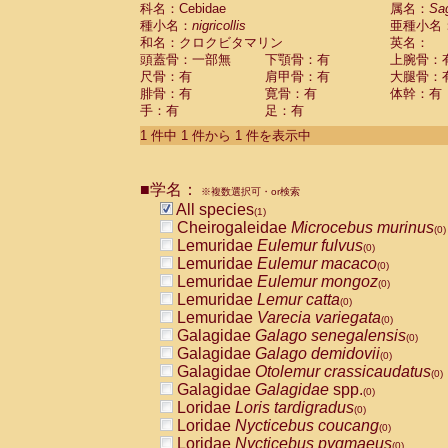
科名：Cebidae
Cebidae
Saguinus midas
属名：
Sa
(0)
種小名：
nigricollis
亜種小名
Cebidae
Saguinus mystax
(0)
和名：クロクビタマリン
英名：
Cebidae
Saguinus nigricollis
(1)
頭蓋骨：一部無
下顎骨：有
上腕骨：
Cebidae
Saguinus oedipus
(0)
尺骨：有
肩甲骨：有
大腿骨：
Cebidae
Saguinus weddelli
(0)
腓骨：有
寛骨：有
体幹：有
Cebidae
Saguinus
spp.
(0)
手：有
足：有
Cebidae
Aotus trivirgatus
(0)
Cebidae
Cebus albifrons
1 件中 1 件から 1 件を表示中
(0)
Cebidae
Cebus apella
(0)
Cebidae
Cebus capucinus
(0)
■学名：
Cebidae
Cebus nigrivittatus
※複数選択可・or検索
(0)
Cebidae
Cebus
spp.
All species
(0)
(1)
Cebidae
Saimiri boliviensis
Cheirogaleidae
Microcebus murinus
(0)
(0)
Cebidae
Saimiri sciureus
Lemuridae
Eulemur fulvus
(0)
(0)
Atelidae
Alouatta caraya
Lemuridae
Eulemur macaco
(0)
(0)
Atelidae
Alouatta fusca
Lemuridae
Eulemur mongoz
(0)
(0)
Atelidae
Alouatta seniculus
Lemuridae
Lemur catta
(0)
(0)
Atelidae
Alouatta
spp.
Lemuridae
Varecia variegata
(0)
(0)
Atelidae
Ateles belzebuth
Galagidae
Galago senegalensis
(0)
(0)
Atelidae
Ateles geoffroyi
Galagidae
Galago demidovii
(0)
(0)
Atelidae
Ateles paniscus
Galagidae
Otolemur crassicaudatus
(0)
(0)
Atelidae
Ateles
spp.
Galagidae
Galagidae
spp.
(0)
(0)
Atelidae
Lagothrix lagothricha
Loridae
Loris tardigradus
(0)
(0)
Atelidae
Lagothrix lagothricha cana
Loridae
Nycticebus coucang
(0)
(0)
Pitheciidae
Cacajao calvus rubicundu
Loridae
Nycticebus pygmaeus
(0)