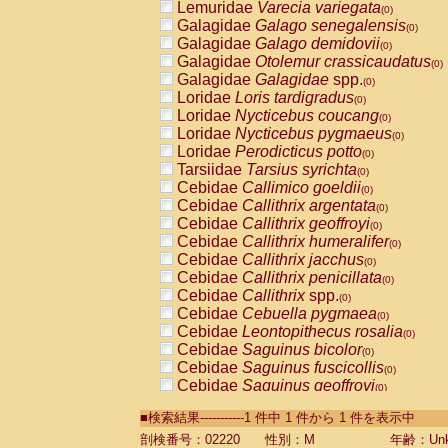
Lemuridae
Varecia variegata
(0)
Galagidae
Galago senegalensis
(0)
Galagidae
Galago demidovii
(0)
Galagidae
Otolemur crassicaudatus
(0)
Galagidae
Galagidae
spp.
(0)
Loridae
Loris tardigradus
(0)
Loridae
Nycticebus coucang
(0)
Loridae
Nycticebus pygmaeus
(0)
Loridae
Perodicticus potto
(0)
Tarsiidae
Tarsius syrichta
(0)
Cebidae
Callimico goeldii
(0)
Cebidae
Callithrix argentata
(0)
Cebidae
Callithrix geoffroyi
(0)
Cebidae
Callithrix humeralifer
(0)
Cebidae
Callithrix jacchus
(0)
Cebidae
Callithrix penicillata
(0)
Cebidae
Callithrix
spp.
(0)
Cebidae
Cebuella pygmaea
(0)
Cebidae
Leontopithecus rosalia
(0)
Cebidae
Saguinus bicolor
(0)
Cebidae
Saguinus fuscicollis
(0)
Cebidae
Saguinus geoffroyi
(0)
Cebidae
Saguinus imperator
(0)
■検索結果-----------1 件中 1 件から 1 件を表示中
Cebidae
Saguinus labiatus
(0)
Cebidae
Saguinus leucopus
剖検番号：02220
性別：M
年齢：Unk
(0)