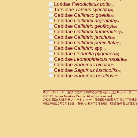
Pitheciidae
Callicebus cupreus
Loridae
Perodicticus potto
(0)
(0)
Pitheciidae
Callicebus donacophilus
Tarsiidae
Tarsius syrichta
(0
(0)
Pitheciidae
Callicebus moloch
Cebidae
Callimico goeldii
(0)
(0)
Pitheciidae
Callicebus torquatus
Cebidae
Callithrix argentata
(0)
(0)
Pitheciidae
Callicebus
spp.
Cebidae
Callithrix geoffroyi
(0)
(0)
Pitheciidae
Chiropotes satanas
Cebidae
Callithrix humeralifer
(0)
(0)
Pitheciidae
Pithecia monachus
Cebidae
Callithrix jacchus
(0)
(0)
Pitheciidae
Pithecia pithecia
Cebidae
Callithrix penicillata
(0)
(0)
Cercopithecidae
Cercocebus agilis
Cebidae
Callithrix
spp.
(0)
(0)
Cercopithecidae
Cercocebus galeritus
Cebidae
Cebuella pygmaea
(0)
Cercopithecidae
Cercocebus torquatu
Cebidae
Leontopithecus rosalia
(0)
Cercopithecidae
Cercocebus torquatus
Cebidae
Saguinus bicolor
(0)
Cercopithecidae
Cercocebus torquatu
Cebidae
Saguinus fuscicollis
(0)
Cercopithecidae
Cercocebus
hybrid
Cebidae
Saguinus geoffroyi
(0)
(0)
Cercopithecidae
Cercocebus
spp.
Cebidae
Saguinus imperator
(0)
(0)
Cercopithecidae
Lophocebus albigen
Cebidae
Saguinus labiatus
(0)
Cercopithecidae
Papio anubis
Cebidae
Saguinus leucopus
本データベース、並びに標本に関するお問い合わせはキュレーター・新宅勇太までお願い
(0)
(0)
© 2013 Japan Monkey Centre. All rights reserved.
Cercopithecidae
Papio cynocephalus
Cebidae
Saguinus midas
(
(0)
公益財団法人日本モンキーセンター 愛知県犬山市大字犬山字官林26番
Cercopithecidae
Papio hamadryas
Cebidae
Saguinus mystax
(0)
登録:平成19年5月31日 有効:令和4年5月30日 取扱責任者:綿貫宏
(0)
Cercopithecidae
Papio papio
Cebidae
Saguinus nigricollis
(0)
(0)
Cercopithecidae
Papio
spp.
Cebidae
Saguinus oedipus
(0)
(1)
Cercopithecidae
Mandrillus leucopha
Cebidae
Saguinus weddelli
(0)
Cercopithecidae
Mandrillus sphinx
Cebidae
Saguinus
spp.
(0)
(0)
Cercopithecidae
Theropithecus gelad
Cebidae
Aotus trivirgatus
(0)
Cercopithecidae
Macaca arctoides
Cebidae
Cebus albifrons
(0)
(0)