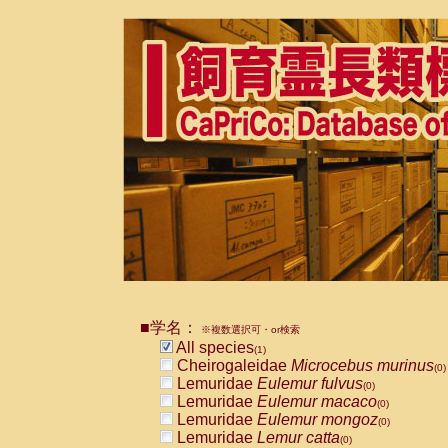
■学名：
※複数選択可・or検索
All species
(1)
Cheirogaleidae
Microcebus murinus
(0)
Lemuridae
Eulemur fulvus
(0)
Lemuridae
Eulemur macaco
(0)
Lemuridae
Eulemur mongoz
(0)
Lemuridae
Lemur catta
(0)