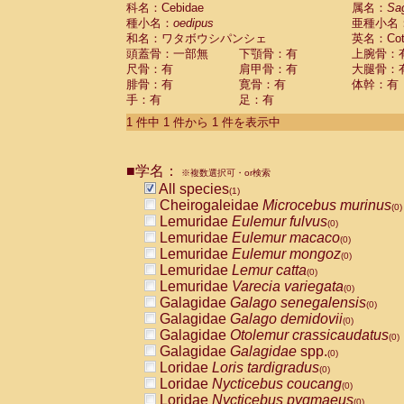
科名：Cebidae
Cebidae
Saguinus midas
属名：
Sa
(0)
種小名：
oedipus
亜種小名
Cebidae
Saguinus mystax
(0)
和名：ワタボウシパンシェ
英名：Cotto
Cebidae
Saguinus nigricollis
(0)
頭蓋骨：一部無
下顎骨：有
上腕骨：
Cebidae
Saguinus oedipus
(1)
尺骨：有
肩甲骨：有
大腿骨：
Cebidae
Saguinus weddelli
(0)
腓骨：有
寛骨：有
体幹：有
Cebidae
Saguinus
spp.
(0)
手：有
足：有
Cebidae
Aotus trivirgatus
(0)
Cebidae
Cebus albifrons
1 件中 1 件から 1 件を表示中
(0)
Cebidae
Cebus apella
(0)
Cebidae
Cebus capucinus
(0)
■学名：
Cebidae
Cebus nigrivittatus
※複数選択可・or検索
(0)
Cebidae
Cebus
spp.
All species
(0)
(1)
Cebidae
Saimiri boliviensis
Cheirogaleidae
Microcebus murinus
(0)
(0)
Cebidae
Saimiri sciureus
Lemuridae
Eulemur fulvus
(0)
(0)
Atelidae
Alouatta caraya
Lemuridae
Eulemur macaco
(0)
(0)
Atelidae
Alouatta fusca
Lemuridae
Eulemur mongoz
(0)
(0)
Atelidae
Alouatta seniculus
Lemuridae
Lemur catta
(0)
(0)
Atelidae
Alouatta
spp.
Lemuridae
Varecia variegata
(0)
(0)
Atelidae
Ateles belzebuth
Galagidae
Galago senegalensis
(0)
(0)
Atelidae
Ateles geoffroyi
Galagidae
Galago demidovii
(0)
(0)
Atelidae
Ateles paniscus
Galagidae
Otolemur crassicaudatus
(0)
(0)
Atelidae
Ateles
spp.
Galagidae
Galagidae
spp.
(0)
(0)
Atelidae
Lagothrix lagothricha
Loridae
Loris tardigradus
(0)
(0)
Atelidae
Lagothrix lagothricha cana
Loridae
Nycticebus coucang
(0)
(0)
Pitheciidae
Cacajao calvus rubicundu
Loridae
Nycticebus pygmaeus
(0)