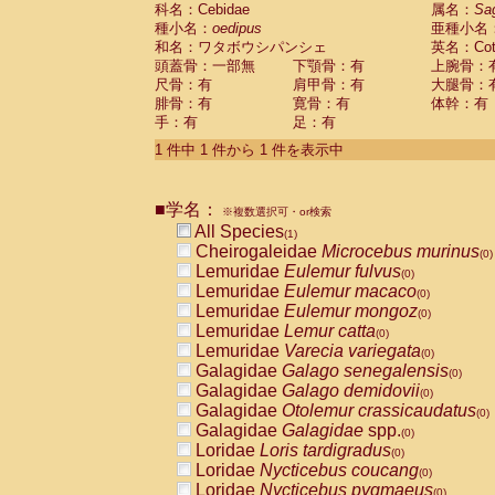
科名：Cebidae
Cebidae
Saguinus midas
属名：
Sa
(0)
種小名：
oedipus
亜種小名
Cebidae
Saguinus mystax
(0)
和名：ワタボウシパンシェ
英名：Cotto
Cebidae
Saguinus nigricollis
(0)
頭蓋骨：一部無
下顎骨：有
上腕骨：
Cebidae
Saguinus oedipus
(1)
尺骨：有
肩甲骨：有
大腿骨：
Cebidae
Saguinus weddelli
(0)
腓骨：有
寛骨：有
体幹：有
Cebidae
Saguinus
spp.
(0)
手：有
足：有
Cebidae
Aotus trivirgatus
(0)
Cebidae
Cebus albifrons
1 件中 1 件から 1 件を表示中
(0)
Cebidae
Cebus apella
(0)
Cebidae
Cebus capucinus
(0)
■学名：
Cebidae
Cebus nigrivittatus
※複数選択可・or検索
(0)
Cebidae
Cebus
spp.
All Species
(0)
(1)
Cebidae
Saimiri boliviensis
Cheirogaleidae
Microcebus murinus
(0)
(0)
Cebidae
Saimiri sciureus
Lemuridae
Eulemur fulvus
(0)
(0)
Atelidae
Alouatta caraya
Lemuridae
Eulemur macaco
(0)
(0)
Atelidae
Alouatta fusca
Lemuridae
Eulemur mongoz
(0)
(0)
Atelidae
Alouatta seniculus
Lemuridae
Lemur catta
(0)
(0)
Atelidae
Alouatta
spp.
Lemuridae
Varecia variegata
(0)
(0)
Atelidae
Ateles belzebuth
Galagidae
Galago senegalensis
(0)
(0)
Atelidae
Ateles geoffroyi
Galagidae
Galago demidovii
(0)
(0)
Atelidae
Ateles paniscus
Galagidae
Otolemur crassicaudatus
(0)
(0)
Atelidae
Ateles
spp.
Galagidae
Galagidae
spp.
(0)
(0)
Atelidae
Lagothrix lagothricha
Loridae
Loris tardigradus
(0)
(0)
Atelidae
Lagothrix lagothricha cana
Loridae
Nycticebus coucang
(0)
(0)
Pitheciidae
Cacajao calvus rubicundu
Loridae
Nycticebus pygmaeus
(0)