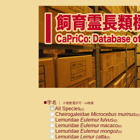
■学名：
※複数選択可・or検索
All Species
(1)
Cheirogaleidae
Microcebus murinus
(0)
Lemuridae
Eulemur fulvus
(0)
Lemuridae
Eulemur macaco
(0)
Lemuridae
Eulemur mongoz
(0)
Lemuridae
Lemur catta
(0)