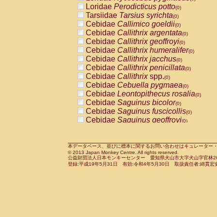
Pitheciidae
Callicebus cupreus
Loridae
Perodicticus potto
(0)
(0)
Pitheciidae
Callicebus donacophilus
Tarsiidae
Tarsius syrichta
(0
(0)
Pitheciidae
Callicebus moloch
Cebidae
Callimico goeldii
(0)
(0)
Pitheciidae
Callicebus torquatus
Cebidae
Callithrix argentata
(0)
(0)
Pitheciidae
Callicebus
spp.
Cebidae
Callithrix geoffroyi
(0)
(0)
Pitheciidae
Chiropotes satanas
Cebidae
Callithrix humeralifer
(0)
(0)
Pitheciidae
Pithecia monachus
Cebidae
Callithrix jacchus
(0)
(0)
Pitheciidae
Pithecia pithecia
Cebidae
Callithrix penicillata
(0)
(0)
Cercopithecidae
Cercocebus agilis
Cebidae
Callithrix
spp.
(0)
(0)
Cercopithecidae
Cercocebus galeritus
Cebidae
Cebuella pygmaea
(0)
Cercopithecidae
Cercocebus torquatu
Cebidae
Leontopithecus rosalia
(0)
Cercopithecidae
Cercocebus torquatus
Cebidae
Saguinus bicolor
(0)
Cercopithecidae
Cercocebus torquatu
Cebidae
Saguinus fuscicollis
(0)
Cercopithecidae
Cercocebus
hybrid
Cebidae
Saguinus geoffroyi
(0)
(0)
Cercopithecidae
Cercocebus
spp.
Cebidae
Saguinus imperator
(0)
(0)
Cercopithecidae
Lophocebus albigen
Cebidae
Saguinus labiatus
(0)
Cercopithecidae
Papio anubis
Cebidae
Saguinus leucopus
本データベース、並びに標本に関するお問い合わせはキュレーター・新宅勇太までお願い
(0)
(0)
© 2013 Japan Monkey Centre. All rights reserved.
Cercopithecidae
Papio cynocephalus
Cebidae
Saguinus midas
(
(0)
公益財団法人日本モンキーセンター 愛知県犬山市大字犬山字官林26番
Cercopithecidae
Papio hamadryas
Cebidae
Saguinus mystax
(0)
登録:平成19年5月31日 有効:令和4年5月30日 取扱責任者:綿貫宏
(0)
Cercopithecidae
Papio papio
Cebidae
Saguinus nigricollis
(0)
(0)
Cercopithecidae
Papio
spp.
Cebidae
Saguinus oedipus
(0)
(1)
Cercopithecidae
Mandrillus leucopha
Cebidae
Saguinus weddelli
(0)
Cercopithecidae
Mandrillus sphinx
Cebidae
Saguinus
spp.
(0)
(0)
Cercopithecidae
Theropithecus gelad
Cebidae
Aotus trivirgatus
(0)
Cercopithecidae
Macaca arctoides
Cebidae
Cebus albifrons
(0)
(0)