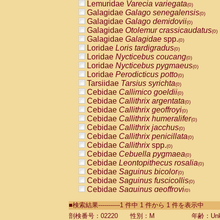
Lemuridae
Varecia variegata
(0)
Galagidae
Galago senegalensis
(0)
Galagidae
Galago demidovii
(0)
Galagidae
Otolemur crassicaudatus
(0)
Galagidae
Galagidae
spp.
(0)
Loridae
Loris tardigradus
(0)
Loridae
Nycticebus coucang
(0)
Loridae
Nycticebus pygmaeus
(0)
Loridae
Perodicticus potto
(0)
Tarsiidae
Tarsius syrichta
(0)
Cebidae
Callimico goeldii
(0)
Cebidae
Callithrix argentata
(0)
Cebidae
Callithrix geoffroyi
(0)
Cebidae
Callithrix humeralifer
(0)
Cebidae
Callithrix jacchus
(0)
Cebidae
Callithrix penicillata
(0)
Cebidae
Callithrix
spp.
(0)
Cebidae
Cebuella pygmaea
(0)
Cebidae
Leontopithecus rosalia
(0)
Cebidae
Saguinus bicolor
(0)
Cebidae
Saguinus fuscicollis
(0)
Cebidae
Saguinus geoffroyi
(0)
Cebidae
Saguinus imperator
(0)
■検索結果-----------1 件中 1 件から 1 件を表示中
Cebidae
Saguinus labiatus
(0)
Cebidae
Saguinus leucopus
剖検番号：02220
性別：M
年齢：Unk
(0)