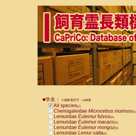
■学名：
※複数選択可・or検索
All species
(1)
Cheirogaleidae
Microcebus murinus
(0)
Lemuridae
Eulemur fulvus
(0)
Lemuridae
Eulemur macaco
(0)
Lemuridae
Eulemur mongoz
(0)
Lemuridae
Lemur catta
(0)