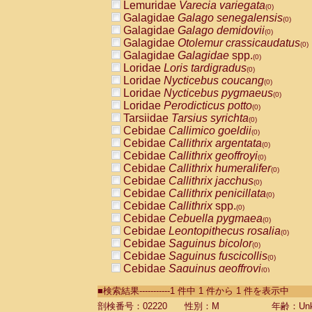
Lemuridae
Varecia variegata
(0)
Galagidae
Galago senegalensis
(0)
Galagidae
Galago demidovii
(0)
Galagidae
Otolemur crassicaudatus
(0)
Galagidae
Galagidae
spp.
(0)
Loridae
Loris tardigradus
(0)
Loridae
Nycticebus coucang
(0)
Loridae
Nycticebus pygmaeus
(0)
Loridae
Perodicticus potto
(0)
Tarsiidae
Tarsius syrichta
(0)
Cebidae
Callimico goeldii
(0)
Cebidae
Callithrix argentata
(0)
Cebidae
Callithrix geoffroyi
(0)
Cebidae
Callithrix humeralifer
(0)
Cebidae
Callithrix jacchus
(0)
Cebidae
Callithrix penicillata
(0)
Cebidae
Callithrix
spp.
(0)
Cebidae
Cebuella pygmaea
(0)
Cebidae
Leontopithecus rosalia
(0)
Cebidae
Saguinus bicolor
(0)
Cebidae
Saguinus fuscicollis
(0)
Cebidae
Saguinus geoffroyi
(0)
Cebidae
Saguinus imperator
(0)
■検索結果-----------1 件中 1 件から 1 件を表示中
Cebidae
Saguinus labiatus
(0)
Cebidae
Saguinus leucopus
剖検番号：02220
性別：M
年齢：Unk
(0)