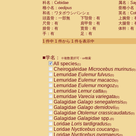
科名：Cebidae
Cebidae
Saguinus midas
属名：
Sa
(0)
種小名：
oedipus
亜種小名
Cebidae
Saguinus mystax
(0)
和名：ワタボウシパンシェ
英名：Cotto
Cebidae
Saguinus nigricollis
(0)
頭蓋骨：一部無
下顎骨：有
上腕骨：
Cebidae
Saguinus oedipus
(1)
尺骨：有
肩甲骨：有
大腿骨：
Cebidae
Saguinus weddelli
(0)
腓骨：有
寛骨：有
体幹：有
Cebidae
Saguinus
spp.
(0)
手：有
足：有
Cebidae
Aotus trivirgatus
(0)
Cebidae
Cebus albifrons
1 件中 1 件から 1 件を表示中
(0)
Cebidae
Cebus apella
(0)
Cebidae
Cebus capucinus
(0)
■学名：
Cebidae
Cebus nigrivittatus
※複数選択可・or検索
(0)
Cebidae
Cebus
spp.
All species
(0)
(1)
Cebidae
Saimiri boliviensis
Cheirogaleidae
Microcebus murinus
(0)
(0)
Cebidae
Saimiri sciureus
Lemuridae
Eulemur fulvus
(0)
(0)
Atelidae
Alouatta caraya
Lemuridae
Eulemur macaco
(0)
(0)
Atelidae
Alouatta fusca
Lemuridae
Eulemur mongoz
(0)
(0)
Atelidae
Alouatta seniculus
Lemuridae
Lemur catta
(0)
(0)
Atelidae
Alouatta
spp.
Lemuridae
Varecia variegata
(0)
(0)
Atelidae
Ateles belzebuth
Galagidae
Galago senegalensis
(0)
(0)
Atelidae
Ateles geoffroyi
Galagidae
Galago demidovii
(0)
(0)
Atelidae
Ateles paniscus
Galagidae
Otolemur crassicaudatus
(0)
(0)
Atelidae
Ateles
spp.
Galagidae
Galagidae
spp.
(0)
(0)
Atelidae
Lagothrix lagothricha
Loridae
Loris tardigradus
(0)
(0)
Atelidae
Lagothrix lagothricha cana
Loridae
Nycticebus coucang
(0)
(0)
Pitheciidae
Cacajao calvus rubicundu
Loridae
Nycticebus pygmaeus
(0)