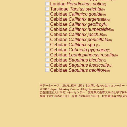
Pitheciidae
Callicebus cupreus
Loridae
Perodicticus potto
(0)
(0)
Pitheciidae
Callicebus donacophilus
Tarsiidae
Tarsius syrichta
(0
(0)
Pitheciidae
Callicebus moloch
Cebidae
Callimico goeldii
(0)
(0)
Pitheciidae
Callicebus torquatus
Cebidae
Callithrix argentata
(0)
(0)
Pitheciidae
Callicebus
spp.
Cebidae
Callithrix geoffroyi
(0)
(0)
Pitheciidae
Chiropotes satanas
Cebidae
Callithrix humeralifer
(0)
(0)
Pitheciidae
Pithecia monachus
Cebidae
Callithrix jacchus
(0)
(0)
Pitheciidae
Pithecia pithecia
Cebidae
Callithrix penicillata
(0)
(0)
Cercopithecidae
Cercocebus agilis
Cebidae
Callithrix
spp.
(0)
(0)
Cercopithecidae
Cercocebus galeritus
Cebidae
Cebuella pygmaea
(0)
Cercopithecidae
Cercocebus torquatu
Cebidae
Leontopithecus rosalia
(0)
Cercopithecidae
Cercocebus torquatus
Cebidae
Saguinus bicolor
(0)
Cercopithecidae
Cercocebus torquatu
Cebidae
Saguinus fuscicollis
(0)
Cercopithecidae
Cercocebus
hybrid
Cebidae
Saguinus geoffroyi
(0)
(0)
Cercopithecidae
Cercocebus
spp.
Cebidae
Saguinus imperator
(0)
(0)
Cercopithecidae
Lophocebus albigen
Cebidae
Saguinus labiatus
(0)
Cercopithecidae
Papio anubis
Cebidae
Saguinus leucopus
本データベース、並びに標本に関するお問い合わせはキュレーター・新宅勇太までお願い
(0)
(0)
© 2013 Japan Monkey Centre. All rights reserved.
Cercopithecidae
Papio cynocephalus
Cebidae
Saguinus midas
(
(0)
公益財団法人日本モンキーセンター 愛知県犬山市大字犬山字官林26番
Cercopithecidae
Papio hamadryas
Cebidae
Saguinus mystax
(0)
登録:平成19年5月31日 有効:令和4年5月30日 取扱責任者:綿貫宏
(0)
Cercopithecidae
Papio papio
Cebidae
Saguinus nigricollis
(0)
(0)
Cercopithecidae
Papio
spp.
Cebidae
Saguinus oedipus
(0)
(1)
Cercopithecidae
Mandrillus leucopha
Cebidae
Saguinus weddelli
(0)
Cercopithecidae
Mandrillus sphinx
Cebidae
Saguinus
spp.
(0)
(0)
Cercopithecidae
Theropithecus gelad
Cebidae
Aotus trivirgatus
(0)
Cercopithecidae
Macaca arctoides
Cebidae
Cebus albifrons
(0)
(0)