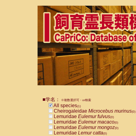
■学名：
※複数選択可・or検索
All species
(1)
Cheirogaleidae
Microcebus murinus
(0)
Lemuridae
Eulemur fulvus
(0)
Lemuridae
Eulemur macaco
(0)
Lemuridae
Eulemur mongoz
(0)
Lemuridae
Lemur catta
(0)