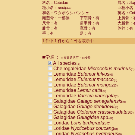
科名：Cebidae
Cebidae
Saguinus midas
属名：
Sa
(0)
種小名：
oedipus
亜種小名
Cebidae
Saguinus mystax
(0)
和名：ワタボウシパンシェ
英名：Cotto
Cebidae
Saguinus nigricollis
(0)
頭蓋骨：一部無
下顎骨：有
上腕骨：
Cebidae
Saguinus oedipus
(1)
尺骨：有
肩甲骨：有
大腿骨：
Cebidae
Saguinus weddelli
(0)
腓骨：有
寛骨：有
体幹：有
Cebidae
Saguinus
spp.
(0)
手：有
足：有
Cebidae
Aotus trivirgatus
(0)
Cebidae
Cebus albifrons
1 件中 1 件から 1 件を表示中
(0)
Cebidae
Cebus apella
(0)
Cebidae
Cebus capucinus
(0)
■学名：
Cebidae
Cebus nigrivittatus
※複数選択可・or検索
(0)
Cebidae
Cebus
spp.
All species
(0)
(1)
Cebidae
Saimiri boliviensis
Cheirogaleidae
Microcebus murinus
(0)
(0)
Cebidae
Saimiri sciureus
Lemuridae
Eulemur fulvus
(0)
(0)
Atelidae
Alouatta caraya
Lemuridae
Eulemur macaco
(0)
(0)
Atelidae
Alouatta fusca
Lemuridae
Eulemur mongoz
(0)
(0)
Atelidae
Alouatta seniculus
Lemuridae
Lemur catta
(0)
(0)
Atelidae
Alouatta
spp.
Lemuridae
Varecia variegata
(0)
(0)
Atelidae
Ateles belzebuth
Galagidae
Galago senegalensis
(0)
(0)
Atelidae
Ateles geoffroyi
Galagidae
Galago demidovii
(0)
(0)
Atelidae
Ateles paniscus
Galagidae
Otolemur crassicaudatus
(0)
(0)
Atelidae
Ateles
spp.
Galagidae
Galagidae
spp.
(0)
(0)
Atelidae
Lagothrix lagothricha
Loridae
Loris tardigradus
(0)
(0)
Atelidae
Lagothrix lagothricha cana
Loridae
Nycticebus coucang
(0)
(0)
Pitheciidae
Cacajao calvus rubicundu
Loridae
Nycticebus pygmaeus
(0)