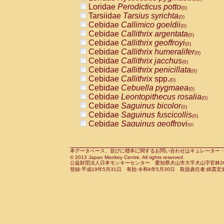
Pitheciidae
Callicebus cupreus
Loridae
Perodicticus potto
(0)
(0)
Pitheciidae
Callicebus donacophilus
Tarsiidae
Tarsius syrichta
(0
(0)
Pitheciidae
Callicebus moloch
Cebidae
Callimico goeldii
(0)
(0)
Pitheciidae
Callicebus torquatus
Cebidae
Callithrix argentata
(0)
(0)
Pitheciidae
Callicebus
spp.
Cebidae
Callithrix geoffroyi
(0)
(0)
Pitheciidae
Chiropotes satanas
Cebidae
Callithrix humeralifer
(0)
(0)
Pitheciidae
Pithecia monachus
Cebidae
Callithrix jacchus
(0)
(0)
Pitheciidae
Pithecia pithecia
Cebidae
Callithrix penicillata
(0)
(0)
Cercopithecidae
Cercocebus agilis
Cebidae
Callithrix
spp.
(0)
(0)
Cercopithecidae
Cercocebus galeritus
Cebidae
Cebuella pygmaea
(0)
Cercopithecidae
Cercocebus torquatu
Cebidae
Leontopithecus rosalia
(0)
Cercopithecidae
Cercocebus torquatus
Cebidae
Saguinus bicolor
(0)
Cercopithecidae
Cercocebus torquatu
Cebidae
Saguinus fuscicollis
(0)
Cercopithecidae
Cercocebus
hybrid
Cebidae
Saguinus geoffroyi
(0)
(0)
Cercopithecidae
Cercocebus
spp.
Cebidae
Saguinus imperator
(0)
(0)
Cercopithecidae
Lophocebus albigen
Cebidae
Saguinus labiatus
(0)
Cercopithecidae
Papio anubis
Cebidae
Saguinus leucopus
本データベース、並びに標本に関するお問い合わせはキュレーター・新宅勇太までお願い
(0)
(0)
© 2013 Japan Monkey Centre. All rights reserved.
Cercopithecidae
Papio cynocephalus
Cebidae
Saguinus midas
(
(0)
公益財団法人日本モンキーセンター 愛知県犬山市大字犬山字官林26番
Cercopithecidae
Papio hamadryas
Cebidae
Saguinus mystax
(0)
登録:平成19年5月31日 有効:令和4年5月30日 取扱責任者:綿貫宏
(0)
Cercopithecidae
Papio papio
Cebidae
Saguinus nigricollis
(0)
(0)
Cercopithecidae
Papio
spp.
Cebidae
Saguinus oedipus
(0)
(1)
Cercopithecidae
Mandrillus leucopha
Cebidae
Saguinus weddelli
(0)
Cercopithecidae
Mandrillus sphinx
Cebidae
Saguinus
spp.
(0)
(0)
Cercopithecidae
Theropithecus gelad
Cebidae
Aotus trivirgatus
(0)
Cercopithecidae
Macaca arctoides
Cebidae
Cebus albifrons
(0)
(0)