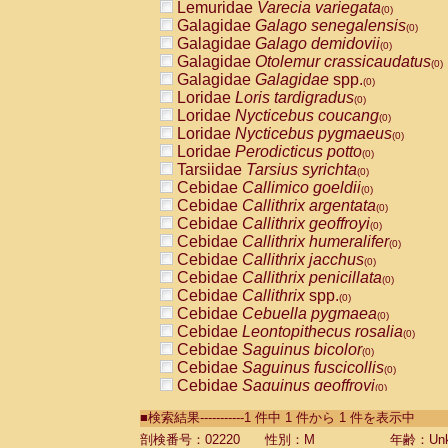
Lemuridae
Varecia variegata
(0)
Galagidae
Galago senegalensis
(0)
Galagidae
Galago demidovii
(0)
Galagidae
Otolemur crassicaudatus
(0)
Galagidae
Galagidae
spp.
(0)
Loridae
Loris tardigradus
(0)
Loridae
Nycticebus coucang
(0)
Loridae
Nycticebus pygmaeus
(0)
Loridae
Perodicticus potto
(0)
Tarsiidae
Tarsius syrichta
(0)
Cebidae
Callimico goeldii
(0)
Cebidae
Callithrix argentata
(0)
Cebidae
Callithrix geoffroyi
(0)
Cebidae
Callithrix humeralifer
(0)
Cebidae
Callithrix jacchus
(0)
Cebidae
Callithrix penicillata
(0)
Cebidae
Callithrix
spp.
(0)
Cebidae
Cebuella pygmaea
(0)
Cebidae
Leontopithecus rosalia
(0)
Cebidae
Saguinus bicolor
(0)
Cebidae
Saguinus fuscicollis
(0)
Cebidae
Saguinus geoffroyi
(0)
Cebidae
Saguinus imperator
(0)
■検索結果-----------1 件中 1 件から 1 件を表示中
Cebidae
Saguinus labiatus
(0)
Cebidae
Saguinus leucopus
剖検番号：02220
性別：M
年齢：Unk
(0)