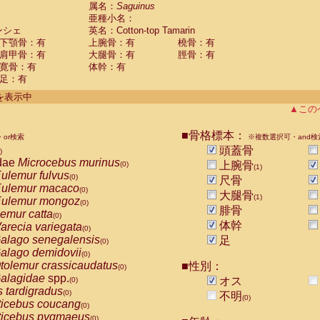
guinus midas
属名：
Saguinus
(0)
亜種小名：
guinus mystax
(0)
ンシェ
英名：Cotton-top Tamarin
uinus nigricollis
(0)
下顎骨：有
上腕骨：有
橈骨：有
guinus oedipus
(1)
肩甲骨：有
大腿骨：有
脛骨：有
uinus weddelli
(0)
寛骨：有
体幹：有
guinus
spp.
(0)
足：有
us trivirgatus
(0)
us albifrons
件を表示中
(0)
us apella
▲この
(0)
bus capucinus
(0)
us nigrivittatus
■骨格標本：
or検索
(0)
※複数選択可・and検
bus
spp.
頭蓋骨
(0)
)
miri boliviensis
dae
Microcebus murinus
(0)
上腕骨
(0)
(1)
miri sciureus
ulemur fulvus
(0)
(0)
尺骨
uatta caraya
ulemur macaco
(0)
(0)
大腿骨
(1)
uatta fusca
ulemur mongoz
(0)
(0)
腓骨
uatta seniculus
emur catta
(0)
(0)
uatta
spp.
体幹
arecia variegata
(0)
(0)
les belzebuth
alago senegalensis
足
(0)
(0)
les geoffroyi
alago demidovii
(0)
(0)
les paniscus
tolemur crassicaudatus
■性別：
(0)
(0)
les
spp.
alagidae
spp.
(0)
オス
(0)
othrix lagothricha
s tardigradus
(0)
(0)
不明
(0)
othrix lagothricha cana
ticebus coucang
(0)
(0)
Cacajao calvus rubicundus
ticebus pygmaeus
(0)
(0)