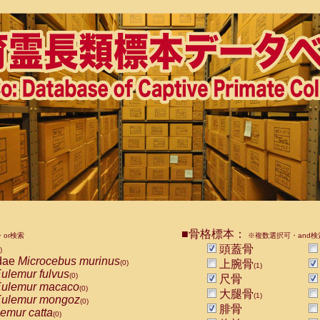
■骨格標本：
or検索
※複数選択可・and検
頭蓋骨
)
dae
Microcebus murinus
上腕骨
(0)
(1)
ulemur fulvus
(0)
尺骨
ulemur macaco
(0)
大腿骨
(1)
ulemur mongoz
(0)
腓骨
emur catta
(0)