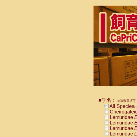
■学名：
※複数選択可・
All Species
(1
Cheirogalei
Lemuridae
E
Lemuridae
E
Lemuridae
E
Lemuridae
L