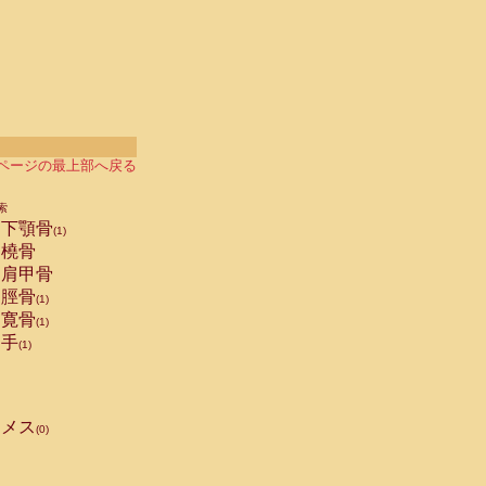
ページの最上部へ戻る
索
下顎骨
(1)
橈骨
肩甲骨
脛骨
(1)
寛骨
(1)
手
(1)
メス
(0)