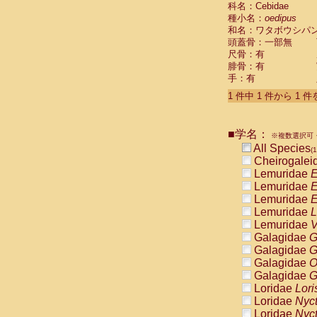
科名：Cebidae
Cebidae
Sa
種小名：
oedipus
Cebidae
Sa
和名：ワタボウシパ
Cebidae
Sag
頭蓋骨：一部無
Cebidae
Sa
尺骨：有
Cebidae
Sag
腓骨：有
Cebidae
Sa
手：有
Cebidae
Aot
Cebidae
Ceb
1 件中 1 件から 1 
Cebidae
Ceb
Cebidae
Ce
■学名：
Cebidae
Ceb
※複数選択可・
Cebidae
Ce
All Species
(1
Cebidae
Sai
Cheirogalei
Cebidae
Sai
Lemuridae
E
Atelidae
Alo
Lemuridae
E
Atelidae
Alo
Lemuridae
E
Atelidae
Alo
Lemuridae
L
Atelidae
Alo
Lemuridae
V
Atelidae
Ate
Galagidae
G
Atelidae
Ate
Galagidae
G
Atelidae
Ate
Galagidae
O
Atelidae
Ate
Galagidae
G
Atelidae
Lag
Loridae
Lori
Atelidae
Lag
Loridae
Nyc
Pitheciidae
Loridae
Nyc