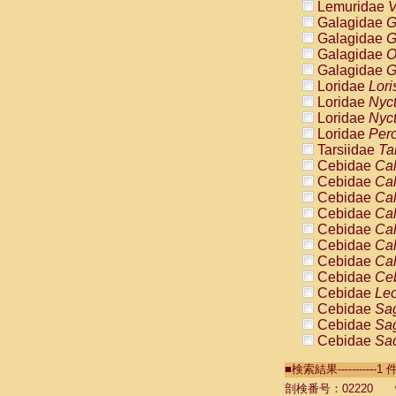
Lemuridae
V
Galagidae
G
Galagidae
G
Galagidae
O
Galagidae
G
Loridae
Lori
Loridae
Nyc
Loridae
Nyc
Loridae
Pero
Tarsiidae
Ta
Cebidae
Cal
Cebidae
Cal
Cebidae
Cal
Cebidae
Cal
Cebidae
Cal
Cebidae
Cal
Cebidae
Cal
Cebidae
Ce
Cebidae
Leo
Cebidae
Sag
Cebidae
Sag
Cebidae
Sag
Cebidae
Sag
■検索結果----------
Cebidae
Sag
Cebidae
Sa
剖検番号：02220