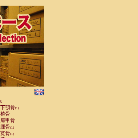
索
下顎骨
(1)
橈骨
肩甲骨
脛骨
(1)
寛骨
(1)