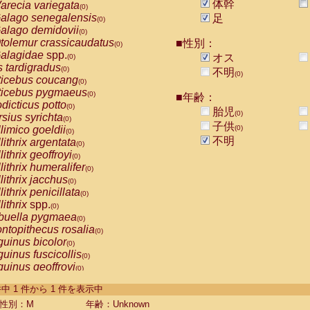
体幹
arecia variegata
(0)
alago senegalensis
足
(0)
alago demidovii
(0)
tolemur crassicaudatus
■性別：
(0)
alagidae
spp.
オス
(0)
s tardigradus
(0)
不明
(0)
ticebus coucang
(0)
ticebus pygmaeus
(0)
■年齢：
dicticus potto
(0)
胎児
(0)
rsius syrichta
(0)
子供
limico goeldii
(0)
(0)
不明
lithrix argentata
(0)
lithrix geoffroyi
(0)
lithrix humeralifer
(0)
lithrix jacchus
(0)
lithrix penicillata
(0)
lithrix
spp.
(0)
buella pygmaea
(0)
ntopithecus rosalia
(0)
uinus bicolor
(0)
uinus fuscicollis
(0)
uinus geoffroyi
(0)
uinus imperator
(0)
-1 件中 1 件から 1 件を表示中
uinus labiatus
(0)
guinus leucopus
性別：M
年齢：Unknown
(0)