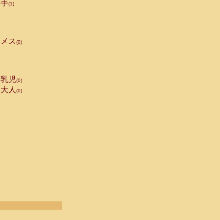
手
(1)
メス
(0)
乳児
(0)
大人
(0)