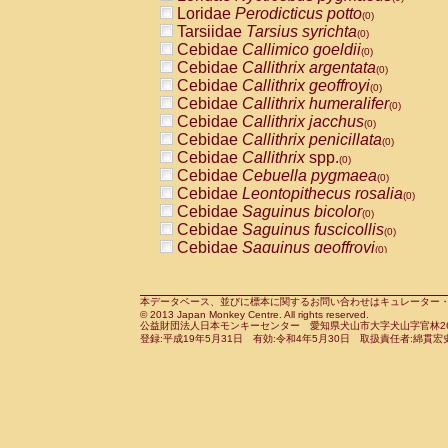
Pitheciidae
Callicebus cupreus
Loridae
Perodicticus potto
(0)
(0)
Pitheciidae
Callicebus donacophilus
Tarsiidae
Tarsius syrichta
(0
(0)
Pitheciidae
Callicebus moloch
Cebidae
Callimico goeldii
(0)
(0)
Pitheciidae
Callicebus torquatus
Cebidae
Callithrix argentata
(0)
(0)
Pitheciidae
Callicebus
spp.
Cebidae
Callithrix geoffroyi
(0)
(0)
Pitheciidae
Chiropotes satanas
Cebidae
Callithrix humeralifer
(0)
(0)
Pitheciidae
Pithecia monachus
Cebidae
Callithrix jacchus
(0)
(0)
Pitheciidae
Pithecia pithecia
Cebidae
Callithrix penicillata
(0)
(0)
Cercopithecidae
Cercocebus agilis
Cebidae
Callithrix
spp.
(0)
(0)
Cercopithecidae
Cercocebus galeritus
Cebidae
Cebuella pygmaea
(0)
Cercopithecidae
Cercocebus torquatu
Cebidae
Leontopithecus rosalia
(0)
Cercopithecidae
Cercocebus torquatus
Cebidae
Saguinus bicolor
(0)
Cercopithecidae
Cercocebus torquatu
Cebidae
Saguinus fuscicollis
(0)
Cercopithecidae
Cercocebus
hybrid
Cebidae
Saguinus geoffroyi
(0)
(0)
Cercopithecidae
Cercocebus
spp.
Cebidae
Saguinus imperator
(0)
(0)
Cercopithecidae
Lophocebus albigen
Cebidae
Saguinus labiatus
(0)
Cercopithecidae
Papio anubis
Cebidae
Saguinus leucopus
本データベース、並びに標本に関するお問い合わせはキュレーター・新宅勇太までお願い
(0)
(0)
© 2013 Japan Monkey Centre. All rights reserved.
Cercopithecidae
Papio cynocephalus
Cebidae
Saguinus midas
(
(0)
公益財団法人日本モンキーセンター 愛知県犬山市大字犬山字官林26番
Cercopithecidae
Papio hamadryas
Cebidae
Saguinus mystax
(0)
登録:平成19年5月31日 有効:令和4年5月30日 取扱責任者:綿貫宏
(0)
Cercopithecidae
Papio papio
Cebidae
Saguinus nigricollis
(0)
(1)
Cercopithecidae
Papio
spp.
Cebidae
Saguinus oedipus
(0)
(1)
Cercopithecidae
Mandrillus leucopha
Cebidae
Saguinus weddelli
(0)
Cercopithecidae
Mandrillus sphinx
Cebidae
Saguinus
spp.
(0)
(0)
Cercopithecidae
Theropithecus gelad
Cebidae
Aotus trivirgatus
(0)
Cercopithecidae
Macaca arctoides
Cebidae
Cebus albifrons
(0)
(0)