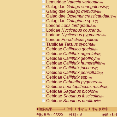
Lemuridae
Varecia variegata
(0)
Galagidae
Galago senegalensis
(0)
Galagidae
Galago demidovii
(0)
Galagidae
Otolemur crassicaudatus
(0)
Galagidae
Galagidae
spp.
(0)
Loridae
Loris tardigradus
(0)
Loridae
Nycticebus coucang
(0)
Loridae
Nycticebus pygmaeus
(0)
Loridae
Perodicticus potto
(0)
Tarsiidae
Tarsius syrichta
(0)
Cebidae
Callimico goeldii
(0)
Cebidae
Callithrix argentata
(0)
Cebidae
Callithrix geoffroyi
(0)
Cebidae
Callithrix humeralifer
(0)
Cebidae
Callithrix jacchus
(0)
Cebidae
Callithrix penicillata
(0)
Cebidae
Callithrix
spp.
(0)
Cebidae
Cebuella pygmaea
(0)
Cebidae
Leontopithecus rosalia
(0)
Cebidae
Saguinus bicolor
(0)
Cebidae
Saguinus fuscicollis
(0)
Cebidae
Saguinus geoffroyi
(0)
Cebidae
Saguinus imperator
(0)
■検索結果-----------1 件中 1 件から 1 件を表示中
Cebidae
Saguinus labiatus
(0)
Cebidae
Saguinus leucopus
剖検番号：02220
性別：M
年齢：Unk
(0)