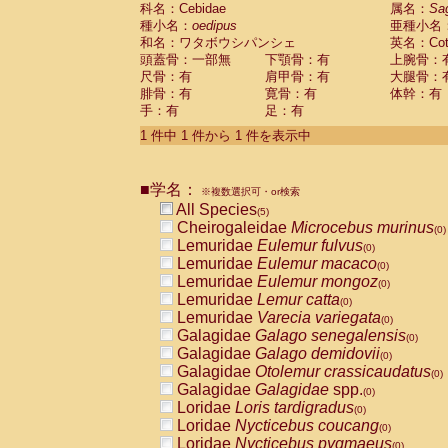
科名：Cebidae
Cebidae
Saguinus midas
属名：
Sa
(0)
種小名：
oedipus
亜種小名
Cebidae
Saguinus mystax
(0)
和名：ワタボウシパンシェ
英名：Cotto
Cebidae
Saguinus nigricollis
(1)
頭蓋骨：一部無
下顎骨：有
上腕骨：
Cebidae
Saguinus oedipus
(1)
尺骨：有
肩甲骨：有
大腿骨：
Cebidae
Saguinus weddelli
(0)
腓骨：有
寛骨：有
体幹：有
Cebidae
Saguinus
spp.
(0)
手：有
足：有
Cebidae
Aotus trivirgatus
(0)
Cebidae
Cebus albifrons
1 件中 1 件から 1 件を表示中
(0)
Cebidae
Cebus apella
(0)
Cebidae
Cebus capucinus
(0)
■学名：
Cebidae
Cebus nigrivittatus
※複数選択可・or検索
(0)
Cebidae
Cebus
spp.
All Species
(0)
(5)
Cebidae
Saimiri boliviensis
Cheirogaleidae
Microcebus murinus
(0)
(0)
Cebidae
Saimiri sciureus
Lemuridae
Eulemur fulvus
(0)
(0)
Atelidae
Alouatta caraya
Lemuridae
Eulemur macaco
(0)
(0)
Atelidae
Alouatta fusca
Lemuridae
Eulemur mongoz
(0)
(0)
Atelidae
Alouatta seniculus
Lemuridae
Lemur catta
(0)
(0)
Atelidae
Alouatta
spp.
Lemuridae
Varecia variegata
(0)
(0)
Atelidae
Ateles belzebuth
Galagidae
Galago senegalensis
(0)
(0)
Atelidae
Ateles geoffroyi
Galagidae
Galago demidovii
(0)
(0)
Atelidae
Ateles paniscus
Galagidae
Otolemur crassicaudatus
(0)
(0)
Atelidae
Ateles
spp.
Galagidae
Galagidae
spp.
(0)
(0)
Atelidae
Lagothrix lagothricha
Loridae
Loris tardigradus
(0)
(0)
Atelidae
Lagothrix lagothricha cana
Loridae
Nycticebus coucang
(0)
(0)
Pitheciidae
Cacajao calvus rubicundu
Loridae
Nycticebus pygmaeus
(0)