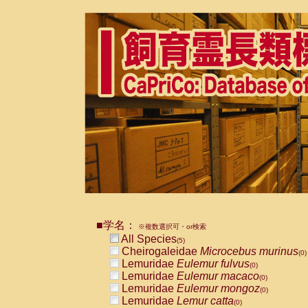
■学名：
※複数選択可・or検索
All Species
(5)
Cheirogaleidae
Microcebus murinus
(0)
Lemuridae
Eulemur fulvus
(0)
Lemuridae
Eulemur macaco
(0)
Lemuridae
Eulemur mongoz
(0)
Lemuridae
Lemur catta
(0)