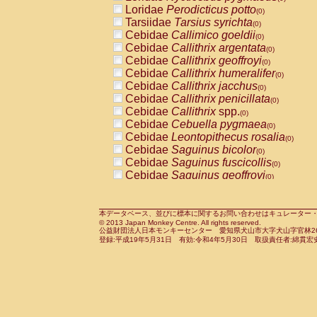
Pitheciidae
Callicebus cupreus
Loridae
Perodicticus potto
(0)
(0)
Pitheciidae
Callicebus donacophilus
Tarsiidae
Tarsius syrichta
(0
(0)
Pitheciidae
Callicebus moloch
Cebidae
Callimico goeldii
(0)
(0)
Pitheciidae
Callicebus torquatus
Cebidae
Callithrix argentata
(0)
(0)
Pitheciidae
Callicebus
spp.
Cebidae
Callithrix geoffroyi
(0)
(0)
Pitheciidae
Chiropotes satanas
Cebidae
Callithrix humeralifer
(0)
(0)
Pitheciidae
Pithecia monachus
Cebidae
Callithrix jacchus
(0)
(0)
Pitheciidae
Pithecia pithecia
Cebidae
Callithrix penicillata
(0)
(0)
Cercopithecidae
Cercocebus agilis
Cebidae
Callithrix
spp.
(0)
(0)
Cercopithecidae
Cercocebus galeritus
Cebidae
Cebuella pygmaea
(0)
Cercopithecidae
Cercocebus torquatu
Cebidae
Leontopithecus rosalia
(0)
Cercopithecidae
Cercocebus torquatus
Cebidae
Saguinus bicolor
(0)
Cercopithecidae
Cercocebus torquatu
Cebidae
Saguinus fuscicollis
(0)
Cercopithecidae
Cercocebus
hybrid
Cebidae
Saguinus geoffroyi
(0)
(0)
Cercopithecidae
Cercocebus
spp.
Cebidae
Saguinus imperator
(0)
(0)
Cercopithecidae
Lophocebus albigen
Cebidae
Saguinus labiatus
(0)
Cercopithecidae
Papio anubis
Cebidae
Saguinus leucopus
本データベース、並びに標本に関するお問い合わせはキュレーター・新宅勇太までお願い
(0)
(0)
© 2013 Japan Monkey Centre. All rights reserved.
Cercopithecidae
Papio cynocephalus
Cebidae
Saguinus midas
(
(0)
公益財団法人日本モンキーセンター 愛知県犬山市大字犬山字官林26番
Cercopithecidae
Papio hamadryas
Cebidae
Saguinus mystax
(0)
登録:平成19年5月31日 有効:令和4年5月30日 取扱責任者:綿貫宏
(0)
Cercopithecidae
Papio papio
Cebidae
Saguinus nigricollis
(0)
(1)
Cercopithecidae
Papio
spp.
Cebidae
Saguinus oedipus
(0)
(1)
Cercopithecidae
Mandrillus leucopha
Cebidae
Saguinus weddelli
(0)
Cercopithecidae
Mandrillus sphinx
Cebidae
Saguinus
spp.
(0)
(0)
Cercopithecidae
Theropithecus gelad
Cebidae
Aotus trivirgatus
(0)
Cercopithecidae
Macaca arctoides
Cebidae
Cebus albifrons
(0)
(0)