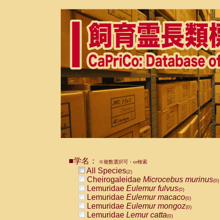
■学名：
※複数選択可・or検索
All Species
(2)
Cheirogaleidae
Microcebus murinus
(0)
Lemuridae
Eulemur fulvus
(0)
Lemuridae
Eulemur macaco
(0)
Lemuridae
Eulemur mongoz
(0)
Lemuridae
Lemur catta
(0)