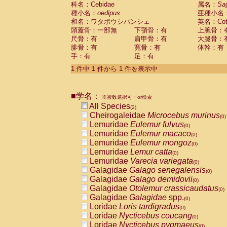
科名：Cebidae
Cebidae
Saguinus midas
属名：
Sa
(0)
種小名：
oedipus
亜種小名
Cebidae
Saguinus mystax
(0)
和名：ワタボウシパンシェ
英名：Cotto
Cebidae
Saguinus nigricollis
(1)
頭蓋骨：一部無
下顎骨：有
上腕骨：
Cebidae
Saguinus oedipus
(1)
尺骨：有
肩甲骨：有
大腿骨：
Cebidae
Saguinus weddelli
(0)
腓骨：有
寛骨：有
体幹：有
Cebidae
Saguinus
spp.
(0)
手：有
足：有
Cebidae
Aotus trivirgatus
(0)
Cebidae
Cebus albifrons
1 件中 1 件から 1 件を表示中
(0)
Cebidae
Cebus apella
(0)
Cebidae
Cebus capucinus
(0)
■学名：
Cebidae
Cebus nigrivittatus
※複数選択可・or検索
(0)
Cebidae
Cebus
spp.
All Species
(0)
(2)
Cebidae
Saimiri boliviensis
Cheirogaleidae
Microcebus murinus
(0)
(0)
Cebidae
Saimiri sciureus
Lemuridae
Eulemur fulvus
(0)
(0)
Atelidae
Alouatta caraya
Lemuridae
Eulemur macaco
(0)
(0)
Atelidae
Alouatta fusca
Lemuridae
Eulemur mongoz
(0)
(0)
Atelidae
Alouatta seniculus
Lemuridae
Lemur catta
(0)
(0)
Atelidae
Alouatta
spp.
Lemuridae
Varecia variegata
(0)
(0)
Atelidae
Ateles belzebuth
Galagidae
Galago senegalensis
(0)
(0)
Atelidae
Ateles geoffroyi
Galagidae
Galago demidovii
(0)
(0)
Atelidae
Ateles paniscus
Galagidae
Otolemur crassicaudatus
(0)
(0)
Atelidae
Ateles
spp.
Galagidae
Galagidae
spp.
(0)
(0)
Atelidae
Lagothrix lagothricha
Loridae
Loris tardigradus
(0)
(0)
Atelidae
Lagothrix lagothricha cana
Loridae
Nycticebus coucang
(0)
(0)
Pitheciidae
Cacajao calvus rubicundu
Loridae
Nycticebus pygmaeus
(0)