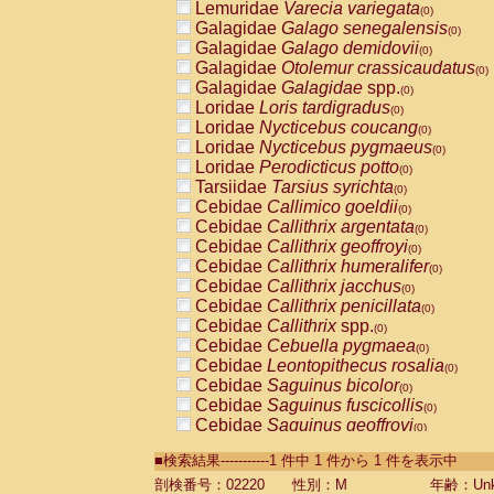
Lemuridae
Varecia variegata
(0)
Galagidae
Galago senegalensis
(0)
Galagidae
Galago demidovii
(0)
Galagidae
Otolemur crassicaudatus
(0)
Galagidae
Galagidae
spp.
(0)
Loridae
Loris tardigradus
(0)
Loridae
Nycticebus coucang
(0)
Loridae
Nycticebus pygmaeus
(0)
Loridae
Perodicticus potto
(0)
Tarsiidae
Tarsius syrichta
(0)
Cebidae
Callimico goeldii
(0)
Cebidae
Callithrix argentata
(0)
Cebidae
Callithrix geoffroyi
(0)
Cebidae
Callithrix humeralifer
(0)
Cebidae
Callithrix jacchus
(0)
Cebidae
Callithrix penicillata
(0)
Cebidae
Callithrix
spp.
(0)
Cebidae
Cebuella pygmaea
(0)
Cebidae
Leontopithecus rosalia
(0)
Cebidae
Saguinus bicolor
(0)
Cebidae
Saguinus fuscicollis
(0)
Cebidae
Saguinus geoffroyi
(0)
Cebidae
Saguinus imperator
(0)
■検索結果-----------1 件中 1 件から 1 件を表示中
Cebidae
Saguinus labiatus
(0)
Cebidae
Saguinus leucopus
剖検番号：02220
性別：M
年齢：Unk
(0)