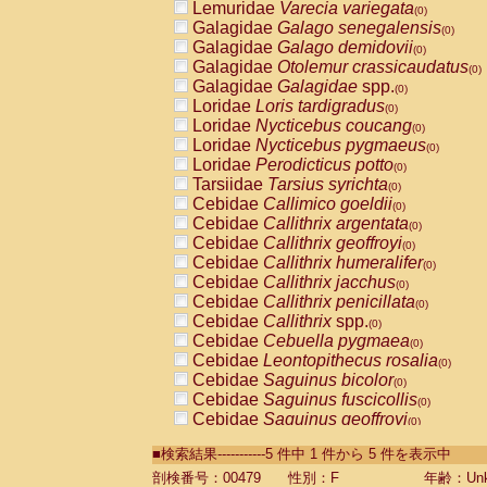
Lemuridae
Varecia variegata
(0)
Galagidae
Galago senegalensis
(0)
Galagidae
Galago demidovii
(0)
Galagidae
Otolemur crassicaudatus
(0)
Galagidae
Galagidae
spp.
(0)
Loridae
Loris tardigradus
(0)
Loridae
Nycticebus coucang
(0)
Loridae
Nycticebus pygmaeus
(0)
Loridae
Perodicticus potto
(0)
Tarsiidae
Tarsius syrichta
(0)
Cebidae
Callimico goeldii
(0)
Cebidae
Callithrix argentata
(0)
Cebidae
Callithrix geoffroyi
(0)
Cebidae
Callithrix humeralifer
(0)
Cebidae
Callithrix jacchus
(0)
Cebidae
Callithrix penicillata
(0)
Cebidae
Callithrix
spp.
(0)
Cebidae
Cebuella pygmaea
(0)
Cebidae
Leontopithecus rosalia
(0)
Cebidae
Saguinus bicolor
(0)
Cebidae
Saguinus fuscicollis
(0)
Cebidae
Saguinus geoffroyi
(0)
Cebidae
Saguinus imperator
(0)
■検索結果-----------5 件中 1 件から 5 件を表示中
Cebidae
Saguinus labiatus
(0)
Cebidae
Saguinus leucopus
剖検番号：00479
性別：F
年齢：Unk
(0)