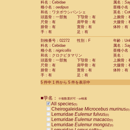
科名：Cebidae
属名：
Sa
Pitheciidae
Callicebus cupreus
(0)
種小名：
oedipus
亜種小名
Pitheciidae
Callicebus donacophilus
(0
和名：ワタボウシパンシェ
英名：Cotto
Pitheciidae
Callicebus moloch
(0)
頭蓋骨：一部無
下顎骨：有
上腕骨：
Pitheciidae
Callicebus torquatus
(0)
尺骨：有
肩甲骨：有
大腿骨：
Pitheciidae
Callicebus
spp.
(0)
腓骨：有
寛骨：有
体幹：有
Pitheciidae
Chiropotes satanas
(0)
手：有
足：有
Pitheciidae
Pithecia monachus
(0)
Pitheciidae
Pithecia pithecia
剖検番号：02272
性別：F
年齢：Unk
(0)
Cercopithecidae
Cercocebus agilis
科名：Cebidae
属名：
Sa
(0)
Cercopithecidae
Cercocebus galeritus
種小名：
nigricollis
亜種小名
和名：クロクビタマリン
Cercopithecidae
Cercocebus torquatu
英名：
頭蓋骨：一部無
下顎骨：有
上腕骨：
Cercopithecidae
Cercocebus torquatus
尺骨：有
肩甲骨：有
大腿骨：
Cercopithecidae
Cercocebus torquatu
腓骨：有
寛骨：有
体幹：有
Cercopithecidae
Cercocebus
hybrid
(0)
手：有
足：有
Cercopithecidae
Cercocebus
spp.
(0)
Cercopithecidae
Lophocebus albigen
5 件中 1 件から 5 件を表示中
Cercopithecidae
Papio anubis
(0)
Cercopithecidae
Papio cynocephalus
(
Cercopithecidae
Papio hamadryas
■学名：
(0)
※複数選択可・or検索
Cercopithecidae
Papio papio
All species
(0)
(5)
Cercopithecidae
Papio
spp.
Cheirogaleidae
Microcebus murinus
(0)
(0)
Cercopithecidae
Mandrillus leucopha
Lemuridae
Eulemur fulvus
(0)
Cercopithecidae
Mandrillus sphinx
Lemuridae
Eulemur macaco
(0)
(0)
Cercopithecidae
Theropithecus gelad
Lemuridae
Eulemur mongoz
(0)
Cercopithecidae
Macaca arctoides
Lemuridae
Lemur catta
(0)