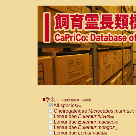
■学名：
※複数選択可・or検索
All species
(5)
Cheirogaleidae
Microcebus murinus
(0)
Lemuridae
Eulemur fulvus
(0)
Lemuridae
Eulemur macaco
(0)
Lemuridae
Eulemur mongoz
(0)
Lemuridae
Lemur catta
(0)