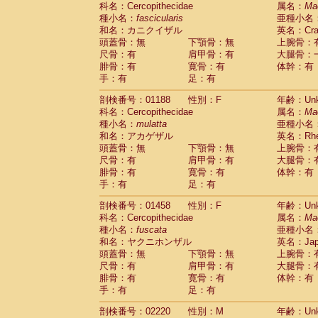
科名：Cercopithecidae
Cebidae
Saguinus midas
属名：
Ma
(0)
種小名：
fascicularis
亜種小名
Cebidae
Saguinus mystax
(0)
和名：カニクイザル
英名：Crab
Cebidae
Saguinus nigricollis
(1)
頭蓋骨：無
下顎骨：無
上腕骨：
Cebidae
Saguinus oedipus
(1)
尺骨：有
肩甲骨：有
大腿骨：
Cebidae
Saguinus weddelli
(0)
腓骨：有
寛骨：有
体幹：有
Cebidae
Saguinus
spp.
(0)
手：有
足：有
Cebidae
Aotus trivirgatus
(0)
Cebidae
Cebus albifrons
(0)
剖検番号：01188
性別：F
年齢：Unk
Cebidae
Cebus apella
科名：Cercopithecidae
(0)
属名：
Ma
Cebidae
Cebus capucinus
種小名：
mulatta
亜種小名
(0)
Cebidae
Cebus nigrivittatus
和名：アカゲザル
英名：Rhes
(0)
Cebidae
Cebus
spp.
頭蓋骨：無
下顎骨：無
上腕骨：
(0)
Cebidae
Saimiri boliviensis
尺骨：有
肩甲骨：有
大腿骨：
(0)
腓骨：有
Cebidae
Saimiri sciureus
寛骨：有
体幹：有
(0)
手：有
足：有
Atelidae
Alouatta caraya
(0)
Atelidae
Alouatta fusca
(0)
剖検番号：01458
性別：F
年齢：Unk
Atelidae
Alouatta seniculus
(0)
科名：Cercopithecidae
属名：
Ma
Atelidae
Alouatta
spp.
(0)
種小名：
fuscata
亜種小名
Atelidae
Ateles belzebuth
(0)
和名：ヤクニホンザル
英名：Japa
Atelidae
Ateles geoffroyi
(0)
頭蓋骨：無
下顎骨：無
上腕骨：
Atelidae
Ateles paniscus
(0)
尺骨：有
肩甲骨：有
大腿骨：
Atelidae
Ateles
spp.
腓骨：有
寛骨：有
(0)
体幹：有
Atelidae
Lagothrix lagothricha
手：有
足：有
(0)
Atelidae
Lagothrix lagothricha cana
(0)
剖検番号：02220
性別：M
年齢：Unk
Pitheciidae
Cacajao calvus rubicundu