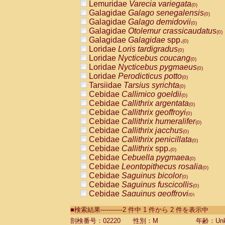
Lemuridae
Varecia variegata
(0)
Galagidae
Galago senegalensis
(0)
Galagidae
Galago demidovii
(0)
Galagidae
Otolemur crassicaudatus
(0)
Galagidae
Galagidae
spp.
(0)
Loridae
Loris tardigradus
(0)
Loridae
Nycticebus coucang
(0)
Loridae
Nycticebus pygmaeus
(0)
Loridae
Perodicticus potto
(0)
Tarsiidae
Tarsius syrichta
(0)
Cebidae
Callimico goeldii
(0)
Cebidae
Callithrix argentata
(0)
Cebidae
Callithrix geoffroyi
(0)
Cebidae
Callithrix humeralifer
(0)
Cebidae
Callithrix jacchus
(0)
Cebidae
Callithrix penicillata
(0)
Cebidae
Callithrix
spp.
(0)
Cebidae
Cebuella pygmaea
(0)
Cebidae
Leontopithecus rosalia
(0)
Cebidae
Saguinus bicolor
(0)
Cebidae
Saguinus fuscicollis
(0)
Cebidae
Saguinus geoffroyi
(0)
Cebidae
Saguinus imperator
(0)
■検索結果-----------2 件中 1 件から 2 件を表示中
Cebidae
Saguinus labiatus
(0)
Cebidae
Saguinus leucopus
剖検番号：02220
性別：M
年齢：Unk
(0)