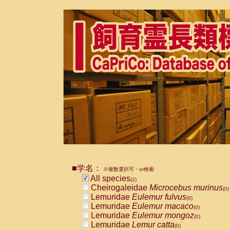
■学名：
※複数選択可・or検索
All species
(2)
Cheirogaleidae
Microcebus murinus
(0)
Lemuridae
Eulemur fulvus
(0)
Lemuridae
Eulemur macaco
(0)
Lemuridae
Eulemur mongoz
(0)
Lemuridae
Lemur catta
(0)