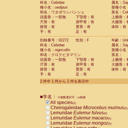
科名：Cebidae
Cebidae
Saguinus midas
属名：
Sa
(0)
種小名：
oedipus
亜種小名
Cebidae
Saguinus mystax
(0)
和名：ワタボウシパンシェ
英名：Cotto
Cebidae
Saguinus nigricollis
(1)
頭蓋骨：一部無
下顎骨：有
上腕骨：
Cebidae
Saguinus oedipus
(1)
尺骨：有
肩甲骨：有
大腿骨：
Cebidae
Saguinus weddelli
(0)
腓骨：有
寛骨：有
体幹：有
Cebidae
Saguinus
spp.
(0)
手：有
足：有
Cebidae
Aotus trivirgatus
(0)
Cebidae
Cebus albifrons
(0)
剖検番号：02272
性別：F
年齢：Unk
Cebidae
Cebus apella
科名：Cebidae
(0)
属名：
Sa
Cebidae
Cebus capucinus
種小名：
nigricollis
亜種小名
(0)
Cebidae
Cebus nigrivittatus
和名：クロクビタマリン
英名：
(0)
Cebidae
Cebus
spp.
頭蓋骨：一部無
下顎骨：有
上腕骨：
(0)
Cebidae
Saimiri boliviensis
尺骨：有
肩甲骨：有
大腿骨：
(0)
腓骨：有
Cebidae
Saimiri sciureus
寛骨：有
体幹：有
(0)
手：有
足：有
Atelidae
Alouatta caraya
(0)
Atelidae
Alouatta fusca
(0)
2 件中 1 件から 2 件を表示中
Atelidae
Alouatta seniculus
(0)
Atelidae
Alouatta
spp.
(0)
Atelidae
Ateles belzebuth
■学名：
(0)
※複数選択可・or検索
Atelidae
Ateles geoffroyi
(0)
All species
(2)
Atelidae
Ateles paniscus
(0)
Cheirogaleidae
Microcebus murinus
(0)
Atelidae
Ateles
spp.
(0)
Lemuridae
Eulemur fulvus
(0)
Atelidae
Lagothrix lagothricha
(0)
Lemuridae
Eulemur macaco
(0)
Atelidae
Lagothrix lagothricha cana
(0)
Lemuridae
Eulemur mongoz
(0)
Pitheciidae
Cacajao calvus rubicundu