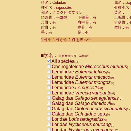
科名：Cebidae
Cebidae
Saguinus midas
属名：
Sa
(0)
種小名：
nigricollis
亜種小名
Cebidae
Saguinus mystax
(0)
和名：クロクビタマリン
英名：
Cebidae
Saguinus nigricollis
(1)
頭蓋骨：一部無
下顎骨：有
上腕骨：
Cebidae
Saguinus oedipus
(0)
尺骨：有
肩甲骨：有
大腿骨：
Cebidae
Saguinus weddelli
(0)
腓骨：有
寛骨：有
体幹：有
Cebidae
Saguinus
spp.
(0)
手：有
足：有
Cebidae
Aotus trivirgatus
(0)
Cebidae
Cebus albifrons
1 件中 1 件から 1 件を表示中
(0)
Cebidae
Cebus apella
(0)
Cebidae
Cebus capucinus
(0)
■学名：
Cebidae
Cebus nigrivittatus
※複数選択可・or検索
(0)
Cebidae
Cebus
spp.
All species
(0)
(1)
Cebidae
Saimiri boliviensis
Cheirogaleidae
Microcebus murinus
(0)
(0)
Cebidae
Saimiri sciureus
Lemuridae
Eulemur fulvus
(0)
(0)
Atelidae
Alouatta caraya
Lemuridae
Eulemur macaco
(0)
(0)
Atelidae
Alouatta fusca
Lemuridae
Eulemur mongoz
(0)
(0)
Atelidae
Alouatta seniculus
Lemuridae
Lemur catta
(0)
(0)
Atelidae
Alouatta
spp.
Lemuridae
Varecia variegata
(0)
(0)
Atelidae
Ateles belzebuth
Galagidae
Galago senegalensis
(0)
(0)
Atelidae
Ateles geoffroyi
Galagidae
Galago demidovii
(0)
(0)
Atelidae
Ateles paniscus
Galagidae
Otolemur crassicaudatus
(0)
(0)
Atelidae
Ateles
spp.
Galagidae
Galagidae
spp.
(0)
(0)
Atelidae
Lagothrix lagothricha
Loridae
Loris tardigradus
(0)
(0)
Atelidae
Lagothrix lagothricha cana
Loridae
Nycticebus coucang
(0)
(0)
Pitheciidae
Cacajao calvus rubicundu
Loridae
Nycticebus pygmaeus
(0)