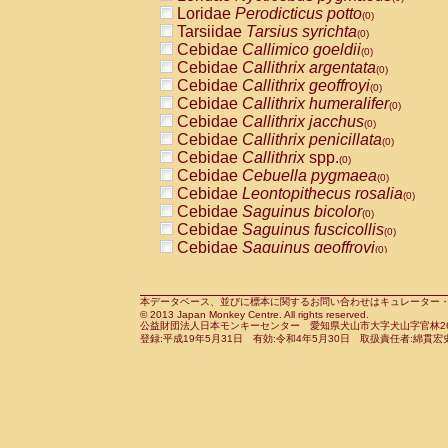
Pitheciidae
Callicebus cupreus
Loridae
Perodicticus potto
(0)
(0)
Pitheciidae
Callicebus donacophilus
Tarsiidae
Tarsius syrichta
(0
(0)
Pitheciidae
Callicebus moloch
Cebidae
Callimico goeldii
(0)
(0)
Pitheciidae
Callicebus torquatus
Cebidae
Callithrix argentata
(0)
(0)
Pitheciidae
Callicebus
spp.
Cebidae
Callithrix geoffroyi
(0)
(0)
Pitheciidae
Chiropotes satanas
Cebidae
Callithrix humeralifer
(0)
(0)
Pitheciidae
Pithecia monachus
Cebidae
Callithrix jacchus
(0)
(0)
Pitheciidae
Pithecia pithecia
Cebidae
Callithrix penicillata
(0)
(0)
Cercopithecidae
Cercocebus agilis
Cebidae
Callithrix
spp.
(0)
(0)
Cercopithecidae
Cercocebus galeritus
Cebidae
Cebuella pygmaea
(0)
Cercopithecidae
Cercocebus torquatu
Cebidae
Leontopithecus rosalia
(0)
Cercopithecidae
Cercocebus torquatus
Cebidae
Saguinus bicolor
(0)
Cercopithecidae
Cercocebus torquatu
Cebidae
Saguinus fuscicollis
(0)
Cercopithecidae
Cercocebus
hybrid
Cebidae
Saguinus geoffroyi
(0)
(0)
Cercopithecidae
Cercocebus
spp.
Cebidae
Saguinus imperator
(0)
(0)
Cercopithecidae
Lophocebus albigen
Cebidae
Saguinus labiatus
(0)
Cercopithecidae
Papio anubis
Cebidae
Saguinus leucopus
本データベース、並びに標本に関するお問い合わせはキュレーター・新宅勇太までお願い
(0)
(0)
© 2013 Japan Monkey Centre. All rights reserved.
Cercopithecidae
Papio cynocephalus
Cebidae
Saguinus midas
(
(0)
公益財団法人日本モンキーセンター 愛知県犬山市大字犬山字官林26番
Cercopithecidae
Papio hamadryas
Cebidae
Saguinus mystax
(0)
登録:平成19年5月31日 有効:令和4年5月30日 取扱責任者:綿貫宏
(0)
Cercopithecidae
Papio papio
Cebidae
Saguinus nigricollis
(0)
(1)
Cercopithecidae
Papio
spp.
Cebidae
Saguinus oedipus
(0)
(0)
Cercopithecidae
Mandrillus leucopha
Cebidae
Saguinus weddelli
(0)
Cercopithecidae
Mandrillus sphinx
Cebidae
Saguinus
spp.
(0)
(0)
Cercopithecidae
Theropithecus gelad
Cebidae
Aotus trivirgatus
(0)
Cercopithecidae
Macaca arctoides
Cebidae
Cebus albifrons
(0)
(0)