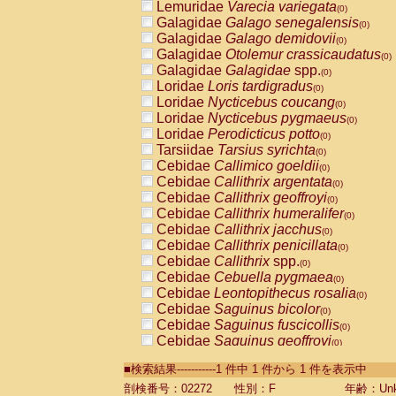
Lemuridae
Varecia variegata
(0)
Galagidae
Galago senegalensis
(0)
Galagidae
Galago demidovii
(0)
Galagidae
Otolemur crassicaudatus
(0)
Galagidae
Galagidae
spp.
(0)
Loridae
Loris tardigradus
(0)
Loridae
Nycticebus coucang
(0)
Loridae
Nycticebus pygmaeus
(0)
Loridae
Perodicticus potto
(0)
Tarsiidae
Tarsius syrichta
(0)
Cebidae
Callimico goeldii
(0)
Cebidae
Callithrix argentata
(0)
Cebidae
Callithrix geoffroyi
(0)
Cebidae
Callithrix humeralifer
(0)
Cebidae
Callithrix jacchus
(0)
Cebidae
Callithrix penicillata
(0)
Cebidae
Callithrix
spp.
(0)
Cebidae
Cebuella pygmaea
(0)
Cebidae
Leontopithecus rosalia
(0)
Cebidae
Saguinus bicolor
(0)
Cebidae
Saguinus fuscicollis
(0)
Cebidae
Saguinus geoffroyi
(0)
Cebidae
Saguinus imperator
(0)
■検索結果-----------1 件中 1 件から 1 件を表示中
Cebidae
Saguinus labiatus
(0)
Cebidae
Saguinus leucopus
剖検番号：02272
性別：F
年齢：Unk
(0)