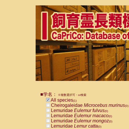
■学名：
※複数選択可・or検索
All species
(1)
Cheirogaleidae
Microcebus murinus
(0)
Lemuridae
Eulemur fulvus
(0)
Lemuridae
Eulemur macaco
(0)
Lemuridae
Eulemur mongoz
(0)
Lemuridae
Lemur catta
(0)