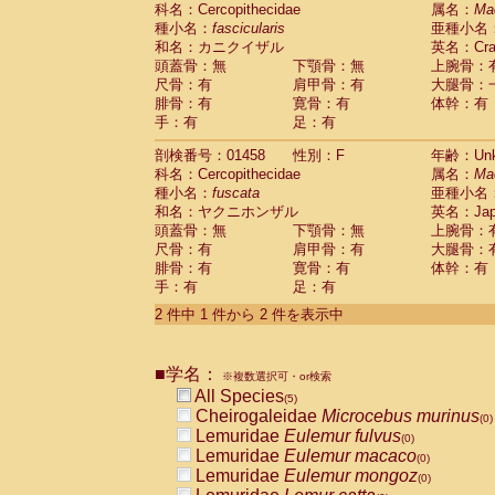
科名：Cercopithecidae
Cebidae
Saguinus midas
属名：
Ma
(0)
種小名：
fascicularis
亜種小名
Cebidae
Saguinus mystax
(0)
和名：カニクイザル
英名：Crab
Cebidae
Saguinus nigricollis
(1)
頭蓋骨：無
下顎骨：無
上腕骨：
Cebidae
Saguinus oedipus
(1)
尺骨：有
肩甲骨：有
大腿骨：
Cebidae
Saguinus weddelli
(0)
腓骨：有
寛骨：有
体幹：有
Cebidae
Saguinus
spp.
(0)
手：有
足：有
Cebidae
Aotus trivirgatus
(0)
Cebidae
Cebus albifrons
(0)
剖検番号：01458
性別：F
年齢：Unk
Cebidae
Cebus apella
科名：Cercopithecidae
(0)
属名：
Ma
Cebidae
Cebus capucinus
種小名：
fuscata
亜種小名
(0)
Cebidae
Cebus nigrivittatus
和名：ヤクニホンザル
英名：Japa
(0)
Cebidae
Cebus
spp.
頭蓋骨：無
下顎骨：無
上腕骨：
(0)
Cebidae
Saimiri boliviensis
尺骨：有
肩甲骨：有
大腿骨：
(0)
腓骨：有
Cebidae
Saimiri sciureus
寛骨：有
体幹：有
(0)
手：有
足：有
Atelidae
Alouatta caraya
(0)
Atelidae
Alouatta fusca
(0)
2 件中 1 件から 2 件を表示中
Atelidae
Alouatta seniculus
(0)
Atelidae
Alouatta
spp.
(0)
Atelidae
Ateles belzebuth
■学名：
(0)
※複数選択可・or検索
Atelidae
Ateles geoffroyi
(0)
All Species
(5)
Atelidae
Ateles paniscus
(0)
Cheirogaleidae
Microcebus murinus
(0)
Atelidae
Ateles
spp.
(0)
Lemuridae
Eulemur fulvus
(0)
Atelidae
Lagothrix lagothricha
(0)
Lemuridae
Eulemur macaco
(0)
Atelidae
Lagothrix lagothricha cana
(0)
Lemuridae
Eulemur mongoz
(0)
Pitheciidae
Cacajao calvus rubicundu