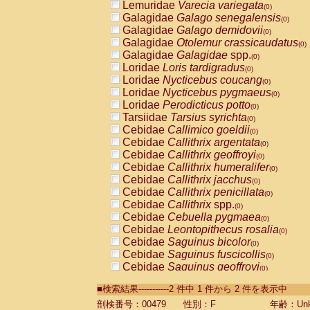
Lemuridae
Varecia variegata
(0)
Galagidae
Galago senegalensis
(0)
Galagidae
Galago demidovii
(0)
Galagidae
Otolemur crassicaudatus
(0)
Galagidae
Galagidae
spp.
(0)
Loridae
Loris tardigradus
(0)
Loridae
Nycticebus coucang
(0)
Loridae
Nycticebus pygmaeus
(0)
Loridae
Perodicticus potto
(0)
Tarsiidae
Tarsius syrichta
(0)
Cebidae
Callimico goeldii
(0)
Cebidae
Callithrix argentata
(0)
Cebidae
Callithrix geoffroyi
(0)
Cebidae
Callithrix humeralifer
(0)
Cebidae
Callithrix jacchus
(0)
Cebidae
Callithrix penicillata
(0)
Cebidae
Callithrix
spp.
(0)
Cebidae
Cebuella pygmaea
(0)
Cebidae
Leontopithecus rosalia
(0)
Cebidae
Saguinus bicolor
(0)
Cebidae
Saguinus fuscicollis
(0)
Cebidae
Saguinus geoffroyi
(0)
Cebidae
Saguinus imperator
(0)
■検索結果-----------2 件中 1 件から 2 件を表示中
Cebidae
Saguinus labiatus
(0)
Cebidae
Saguinus leucopus
剖検番号：00479
性別：F
年齢：Unk
(0)