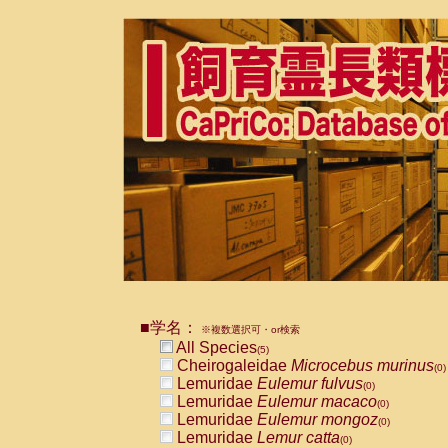
■学名：
※複数選択可・or検索
All Species
(5)
Cheirogaleidae
Microcebus murinus
(0)
Lemuridae
Eulemur fulvus
(0)
Lemuridae
Eulemur macaco
(0)
Lemuridae
Eulemur mongoz
(0)
Lemuridae
Lemur catta
(0)