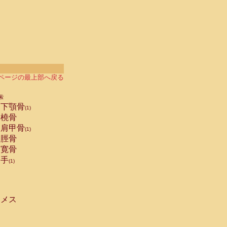
ページの最上部へ戻る
索
下顎骨
(1)
橈骨
肩甲骨
(1)
脛骨
寛骨
手
(1)
メス