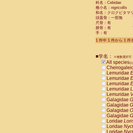
科名：Cebidae
Cebidae
Sa
種小名：
nigricollis
Cebidae
Sa
和名：クロクビタマ
Cebidae
Sag
頭蓋骨：一部無
Cebidae
Sa
尺骨：有
Cebidae
Sag
腓骨：有
Cebidae
Sa
手：有
Cebidae
Aot
Cebidae
Ceb
1 件中 1 件から 1 
Cebidae
Ceb
Cebidae
Ce
■学名：
Cebidae
Ceb
※複数選択可・
Cebidae
Ce
All species
(1)
Cebidae
Sai
Cheirogalei
Cebidae
Sai
Lemuridae
E
Atelidae
Alo
Lemuridae
E
Atelidae
Alo
Lemuridae
E
Atelidae
Alo
Lemuridae
L
Atelidae
Alo
Lemuridae
V
Atelidae
Ate
Galagidae
G
Atelidae
Ate
Galagidae
G
Atelidae
Ate
Galagidae
O
Atelidae
Ate
Galagidae
G
Atelidae
Lag
Loridae
Lori
Atelidae
Lag
Loridae
Nyc
Pitheciidae
Loridae
Nyc