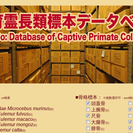
■骨格標本：
or検索
※複数選択可・and検
頭蓋骨
dae
Microcebus murinus
上腕骨
(0)
(1)
ulemur fulvus
(0)
尺骨
ulemur macaco
(0)
大腿骨
(1)
ulemur mongoz
(0)
腓骨
emur catta
(1)
(0)