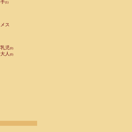
手
(1)
メス
乳児
(0)
大人
(0)