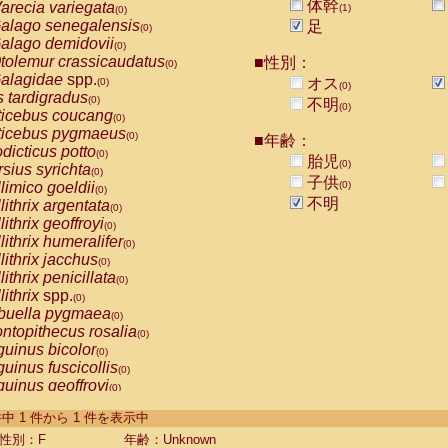
体幹
arecia variegata
(1)
(0)
alago senegalensis
足
(0)
alago demidovii
(0)
tolemur crassicaudatus
■性別：
(0)
alagidae
spp.
オス
(0)
(0)
s tardigradus
(0)
不明
(0)
ticebus coucang
(0)
ticebus pygmaeus
(0)
■年齢：
dicticus potto
(0)
胎児
(0)
rsius syrichta
(0)
子供
limico goeldii
(0)
(0)
不明
lithrix argentata
(0)
lithrix geoffroyi
(0)
lithrix humeralifer
(0)
lithrix jacchus
(0)
lithrix penicillata
(0)
lithrix
spp.
(0)
buella pygmaea
(0)
ntopithecus rosalia
(0)
uinus bicolor
(0)
uinus fuscicollis
(0)
uinus geoffroyi
(0)
uinus imperator
(0)
-1 件中 1 件から 1 件を表示中
uinus labiatus
(0)
guinus leucopus
性別：F
年齢：Unknown
(0)