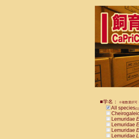
■学名：
※複数選択可・
All species
(1)
Cheirogalei
Lemuridae
E
Lemuridae
E
Lemuridae
E
Lemuridae
L