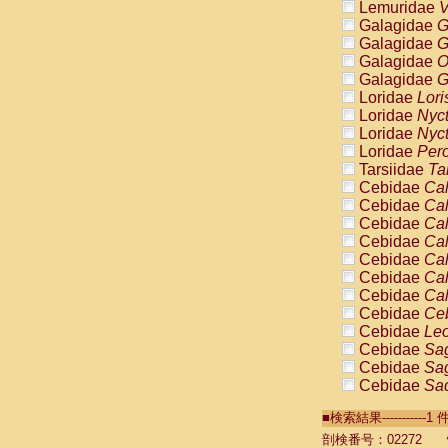
Lemuridae
V
Galagidae
G
Galagidae
G
Galagidae
O
Galagidae
G
Loridae
Lori
Loridae
Nyc
Loridae
Nyc
Loridae
Pero
Tarsiidae
Ta
Cebidae
Cal
Cebidae
Cal
Cebidae
Cal
Cebidae
Cal
Cebidae
Cal
Cebidae
Cal
Cebidae
Cal
Cebidae
Ce
Cebidae
Leo
Cebidae
Sag
Cebidae
Sag
Cebidae
Sag
Cebidae
Sag
■検索結果----------
Cebidae
Sag
Cebidae
Sa
剖検番号：02272