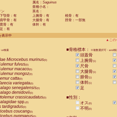
guinus midas
属名：
Saguinus
(0)
亜種小名：
guinus mystax
(0)
リン
英名：
uinus nigricollis
(1)
下顎骨：有
上腕骨：有
橈骨：有
guinus oedipus
(0)
肩甲骨：有
大腿骨：有
脛骨：一部無
uinus weddelli
(0)
寛骨：有
体幹：有
guinus
spp.
(0)
足：有
us trivirgatus
(0)
us albifrons
件を表示中
(0)
us apella
▲この
(0)
bus capucinus
(0)
us nigrivittatus
■骨格標本：
or検索
(0)
※複数選択可・and検
bus
spp.
頭蓋骨
(0)
miri boliviensis
dae
Microcebus murinus
(0)
上腕骨
(0)
(1)
miri sciureus
ulemur fulvus
(0)
(0)
尺骨
uatta caraya
ulemur macaco
(0)
(0)
大腿骨
(1)
uatta fusca
ulemur mongoz
(0)
(0)
腓骨
uatta seniculus
emur catta
(1)
(0)
(0)
uatta
spp.
体幹
arecia variegata
(0)
(1)
(0)
les belzebuth
alago senegalensis
足
(0)
(0)
les geoffroyi
alago demidovii
(0)
(0)
les paniscus
tolemur crassicaudatus
■性別：
(0)
(0)
les
spp.
alagidae
spp.
(0)
オス
(0)
(0)
othrix lagothricha
s tardigradus
(0)
(0)
不明
(0)
othrix lagothricha cana
ticebus coucang
(0)
(0)
Cacajao calvus rubicundus
ticebus pygmaeus
(0)
(0)