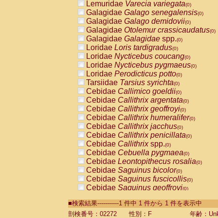
Lemuridae
Varecia variegata
(0)
Galagidae
Galago senegalensis
(0)
Galagidae
Galago demidovii
(0)
Galagidae
Otolemur crassicaudatus
(0)
Galagidae
Galagidae
spp.
(0)
Loridae
Loris tardigradus
(0)
Loridae
Nycticebus coucang
(0)
Loridae
Nycticebus pygmaeus
(0)
Loridae
Perodicticus potto
(0)
Tarsiidae
Tarsius syrichta
(0)
Cebidae
Callimico goeldii
(0)
Cebidae
Callithrix argentata
(0)
Cebidae
Callithrix geoffroyi
(0)
Cebidae
Callithrix humeralifer
(0)
Cebidae
Callithrix jacchus
(0)
Cebidae
Callithrix penicillata
(0)
Cebidae
Callithrix
spp.
(0)
Cebidae
Cebuella pygmaea
(0)
Cebidae
Leontopithecus rosalia
(0)
Cebidae
Saguinus bicolor
(0)
Cebidae
Saguinus fuscicollis
(0)
Cebidae
Saguinus geoffroyi
(0)
Cebidae
Saguinus imperator
(0)
■検索結果-----------1 件中 1 件から 1 件を表示中
Cebidae
Saguinus labiatus
(0)
Cebidae
Saguinus leucopus
剖検番号：02272
性別：F
年齢：Unk
(0)