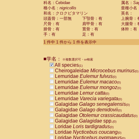
科名：Cebidae
Cebidae
Saguinus midas
属名：
Sa
(0)
種小名：
nigricollis
亜種小名
Cebidae
Saguinus mystax
(0)
和名：クロクビタマリン
英名：
Cebidae
Saguinus nigricollis
(1)
頭蓋骨：一部無
下顎骨：有
上腕骨：
Cebidae
Saguinus oedipus
(0)
尺骨：有
肩甲骨：有
大腿骨：
Cebidae
Saguinus weddelli
(0)
腓骨：有
寛骨：有
体幹：有
Cebidae
Saguinus
spp.
(0)
手：有
足：有
Cebidae
Aotus trivirgatus
(0)
Cebidae
Cebus albifrons
1 件中 1 件から 1 件を表示中
(0)
Cebidae
Cebus apella
(0)
Cebidae
Cebus capucinus
(0)
■学名：
Cebidae
Cebus nigrivittatus
※複数選択可・or検索
(0)
Cebidae
Cebus
spp.
All species
(0)
(1)
Cebidae
Saimiri boliviensis
Cheirogaleidae
Microcebus murinus
(0)
(0)
Cebidae
Saimiri sciureus
Lemuridae
Eulemur fulvus
(0)
(0)
Atelidae
Alouatta caraya
Lemuridae
Eulemur macaco
(0)
(0)
Atelidae
Alouatta fusca
Lemuridae
Eulemur mongoz
(0)
(0)
Atelidae
Alouatta seniculus
Lemuridae
Lemur catta
(0)
(0)
Atelidae
Alouatta
spp.
Lemuridae
Varecia variegata
(0)
(0)
Atelidae
Ateles belzebuth
Galagidae
Galago senegalensis
(0)
(0)
Atelidae
Ateles geoffroyi
Galagidae
Galago demidovii
(0)
(0)
Atelidae
Ateles paniscus
Galagidae
Otolemur crassicaudatus
(0)
(0)
Atelidae
Ateles
spp.
Galagidae
Galagidae
spp.
(0)
(0)
Atelidae
Lagothrix lagothricha
Loridae
Loris tardigradus
(0)
(0)
Atelidae
Lagothrix lagothricha cana
Loridae
Nycticebus coucang
(0)
(0)
Pitheciidae
Cacajao calvus rubicundu
Loridae
Nycticebus pygmaeus
(0)