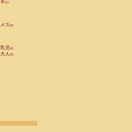
手
(1)
メス
(0)
乳児
(0)
大人
(0)