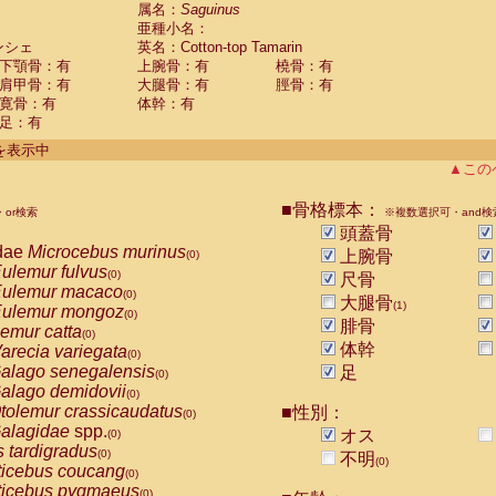
guinus midas
属名：
Saguinus
(0)
亜種小名：
guinus mystax
(0)
ンシェ
英名：Cotton-top Tamarin
uinus nigricollis
(0)
下顎骨：有
上腕骨：有
橈骨：有
guinus oedipus
(1)
肩甲骨：有
大腿骨：有
脛骨：有
uinus weddelli
(0)
寛骨：有
体幹：有
guinus
spp.
(0)
足：有
us trivirgatus
(0)
us albifrons
件を表示中
(0)
us apella
▲この
(0)
bus capucinus
(0)
us nigrivittatus
■骨格標本：
or検索
(0)
※複数選択可・and検
bus
spp.
頭蓋骨
(0)
miri boliviensis
dae
Microcebus murinus
(0)
上腕骨
(0)
miri sciureus
ulemur fulvus
(0)
(0)
尺骨
uatta caraya
ulemur macaco
(0)
(0)
大腿骨
(1)
uatta fusca
ulemur mongoz
(0)
(0)
腓骨
uatta seniculus
emur catta
(0)
(0)
uatta
spp.
体幹
arecia variegata
(0)
(0)
les belzebuth
alago senegalensis
足
(0)
(0)
les geoffroyi
alago demidovii
(0)
(0)
les paniscus
tolemur crassicaudatus
■性別：
(0)
(0)
les
spp.
alagidae
spp.
(0)
オス
(0)
othrix lagothricha
s tardigradus
(0)
(0)
不明
(0)
othrix lagothricha cana
ticebus coucang
(0)
(0)
Cacajao calvus rubicundus
ticebus pygmaeus
(0)
(0)