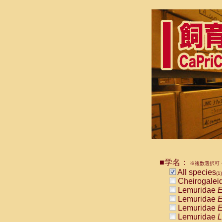
■学名：
※複数選択可・
All species
(1)
Cheirogalei
Lemuridae
E
Lemuridae
E
Lemuridae
E
Lemuridae
L