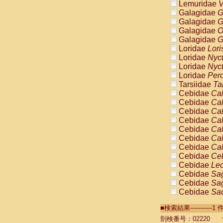
Lemuridae
V
Galagidae
G
Galagidae
G
Galagidae
O
Galagidae
G
Loridae
Lori
Loridae
Nyc
Loridae
Nyc
Loridae
Pero
Tarsiidae
Ta
Cebidae
Cal
Cebidae
Cal
Cebidae
Cal
Cebidae
Cal
Cebidae
Cal
Cebidae
Cal
Cebidae
Cal
Cebidae
Ce
Cebidae
Leo
Cebidae
Sag
Cebidae
Sag
Cebidae
Sag
Cebidae
Sag
■検索結果----------
Cebidae
Sag
Cebidae
Sa
剖検番号：02220