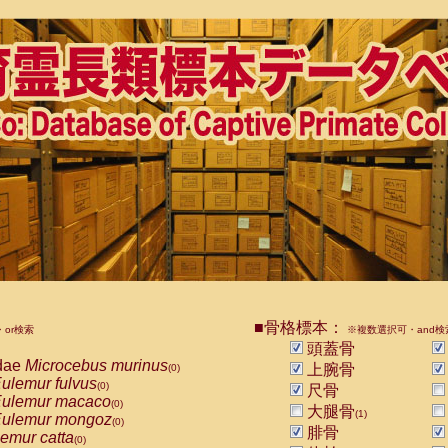
■骨格標本：
or検索
※複数選択可・and検
頭蓋骨
dae
Microcebus murinus
上腕骨
(0)
ulemur fulvus
(0)
尺骨
ulemur macaco
(0)
大腿骨
(1)
ulemur mongoz
(0)
腓骨
emur catta
(0)