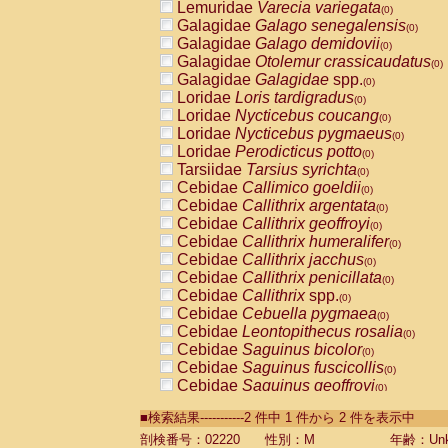
Lemuridae
Varecia variegata
(0)
Galagidae
Galago senegalensis
(0)
Galagidae
Galago demidovii
(0)
Galagidae
Otolemur crassicaudatus
(0)
Galagidae
Galagidae
spp.
(0)
Loridae
Loris tardigradus
(0)
Loridae
Nycticebus coucang
(0)
Loridae
Nycticebus pygmaeus
(0)
Loridae
Perodicticus potto
(0)
Tarsiidae
Tarsius syrichta
(0)
Cebidae
Callimico goeldii
(0)
Cebidae
Callithrix argentata
(0)
Cebidae
Callithrix geoffroyi
(0)
Cebidae
Callithrix humeralifer
(0)
Cebidae
Callithrix jacchus
(0)
Cebidae
Callithrix penicillata
(0)
Cebidae
Callithrix
spp.
(0)
Cebidae
Cebuella pygmaea
(0)
Cebidae
Leontopithecus rosalia
(0)
Cebidae
Saguinus bicolor
(0)
Cebidae
Saguinus fuscicollis
(0)
Cebidae
Saguinus geoffroyi
(0)
Cebidae
Saguinus imperator
(0)
■検索結果-----------2 件中 1 件から 2 件を表示中
Cebidae
Saguinus labiatus
(0)
Cebidae
Saguinus leucopus
剖検番号：02220
性別：M
年齢：Unk
(0)