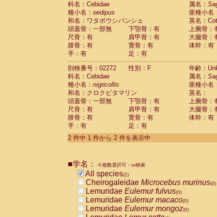
科名：Cebidae
Cebidae
Saguinus midas
属名：
Sa
(0)
種小名：
oedipus
亜種小名
Cebidae
Saguinus mystax
(0)
和名：ワタボウシパンシェ
英名：Cotto
Cebidae
Saguinus nigricollis
(1)
頭蓋骨：一部無
下顎骨：有
上腕骨：
Cebidae
Saguinus oedipus
(1)
尺骨：有
肩甲骨：有
大腿骨：
Cebidae
Saguinus weddelli
(0)
腓骨：有
寛骨：有
体幹：有
Cebidae
Saguinus
spp.
(0)
手：有
足：有
Cebidae
Aotus trivirgatus
(0)
Cebidae
Cebus albifrons
(0)
剖検番号：02272
性別：F
年齢：Unk
Cebidae
Cebus apella
科名：Cebidae
(0)
属名：
Sa
Cebidae
Cebus capucinus
種小名：
nigricollis
亜種小名
(0)
Cebidae
Cebus nigrivittatus
和名：クロクビタマリン
英名：
(0)
Cebidae
Cebus
spp.
頭蓋骨：一部無
下顎骨：有
上腕骨：
(0)
Cebidae
Saimiri boliviensis
尺骨：有
肩甲骨：有
大腿骨：
(0)
腓骨：有
Cebidae
Saimiri sciureus
寛骨：有
体幹：有
(0)
手：有
足：有
Atelidae
Alouatta caraya
(0)
Atelidae
Alouatta fusca
(0)
2 件中 1 件から 2 件を表示中
Atelidae
Alouatta seniculus
(0)
Atelidae
Alouatta
spp.
(0)
Atelidae
Ateles belzebuth
■学名：
(0)
※複数選択可・or検索
Atelidae
Ateles geoffroyi
(0)
All species
(2)
Atelidae
Ateles paniscus
(0)
Cheirogaleidae
Microcebus murinus
(0)
Atelidae
Ateles
spp.
(0)
Lemuridae
Eulemur fulvus
(0)
Atelidae
Lagothrix lagothricha
(0)
Lemuridae
Eulemur macaco
(0)
Atelidae
Lagothrix lagothricha cana
(0)
Lemuridae
Eulemur mongoz
(0)
Pitheciidae
Cacajao calvus rubicundu