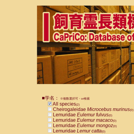
■学名：
※複数選択可・or検索
All species
(2)
Cheirogaleidae
Microcebus murinus
(0)
Lemuridae
Eulemur fulvus
(0)
Lemuridae
Eulemur macaco
(0)
Lemuridae
Eulemur mongoz
(0)
Lemuridae
Lemur catta
(0)