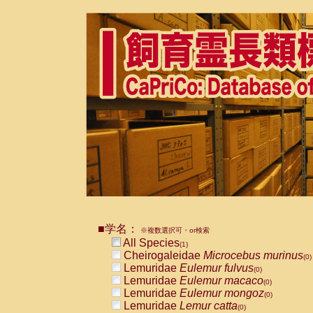
■学名：
※複数選択可・or検索
All Species
(1)
Cheirogaleidae
Microcebus murinus
(0)
Lemuridae
Eulemur fulvus
(0)
Lemuridae
Eulemur macaco
(0)
Lemuridae
Eulemur mongoz
(0)
Lemuridae
Lemur catta
(0)