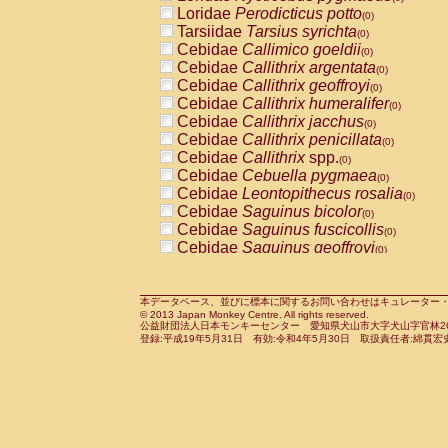
Pitheciidae
Callicebus cupreus
Loridae
Perodicticus potto
(0)
(0)
Pitheciidae
Callicebus donacophilus
Tarsiidae
Tarsius syrichta
(0
(0)
Pitheciidae
Callicebus moloch
Cebidae
Callimico goeldii
(0)
(0)
Pitheciidae
Callicebus torquatus
Cebidae
Callithrix argentata
(0)
(0)
Pitheciidae
Callicebus
spp.
Cebidae
Callithrix geoffroyi
(0)
(0)
Pitheciidae
Chiropotes satanas
Cebidae
Callithrix humeralifer
(0)
(0)
Pitheciidae
Pithecia monachus
Cebidae
Callithrix jacchus
(0)
(0)
Pitheciidae
Pithecia pithecia
Cebidae
Callithrix penicillata
(0)
(0)
Cercopithecidae
Cercocebus agilis
Cebidae
Callithrix
spp.
(0)
(0)
Cercopithecidae
Cercocebus galeritus
Cebidae
Cebuella pygmaea
(0)
Cercopithecidae
Cercocebus torquatu
Cebidae
Leontopithecus rosalia
(0)
Cercopithecidae
Cercocebus torquatus
Cebidae
Saguinus bicolor
(0)
Cercopithecidae
Cercocebus torquatu
Cebidae
Saguinus fuscicollis
(0)
Cercopithecidae
Cercocebus
hybrid
Cebidae
Saguinus geoffroyi
(0)
(0)
Cercopithecidae
Cercocebus
spp.
Cebidae
Saguinus imperator
(0)
(0)
Cercopithecidae
Lophocebus albigen
Cebidae
Saguinus labiatus
(0)
Cercopithecidae
Papio anubis
Cebidae
Saguinus leucopus
本データベース、並びに標本に関するお問い合わせはキュレーター・新宅勇太までお願い
(0)
(0)
© 2013 Japan Monkey Centre. All rights reserved.
Cercopithecidae
Papio cynocephalus
Cebidae
Saguinus midas
(
(0)
公益財団法人日本モンキーセンター 愛知県犬山市大字犬山字官林26番
Cercopithecidae
Papio hamadryas
Cebidae
Saguinus mystax
(0)
登録:平成19年5月31日 有効:令和4年5月30日 取扱責任者:綿貫宏
(0)
Cercopithecidae
Papio papio
Cebidae
Saguinus nigricollis
(0)
(0)
Cercopithecidae
Papio
spp.
Cebidae
Saguinus oedipus
(0)
(1)
Cercopithecidae
Mandrillus leucopha
Cebidae
Saguinus weddelli
(0)
Cercopithecidae
Mandrillus sphinx
Cebidae
Saguinus
spp.
(0)
(0)
Cercopithecidae
Theropithecus gelad
Cebidae
Aotus trivirgatus
(0)
Cercopithecidae
Macaca arctoides
Cebidae
Cebus albifrons
(0)
(0)