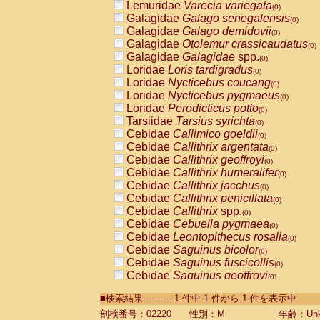
Lemuridae
Varecia variegata
(0)
Galagidae
Galago senegalensis
(0)
Galagidae
Galago demidovii
(0)
Galagidae
Otolemur crassicaudatus
(0)
Galagidae
Galagidae
spp.
(0)
Loridae
Loris tardigradus
(0)
Loridae
Nycticebus coucang
(0)
Loridae
Nycticebus pygmaeus
(0)
Loridae
Perodicticus potto
(0)
Tarsiidae
Tarsius syrichta
(0)
Cebidae
Callimico goeldii
(0)
Cebidae
Callithrix argentata
(0)
Cebidae
Callithrix geoffroyi
(0)
Cebidae
Callithrix humeralifer
(0)
Cebidae
Callithrix jacchus
(0)
Cebidae
Callithrix penicillata
(0)
Cebidae
Callithrix
spp.
(0)
Cebidae
Cebuella pygmaea
(0)
Cebidae
Leontopithecus rosalia
(0)
Cebidae
Saguinus bicolor
(0)
Cebidae
Saguinus fuscicollis
(0)
Cebidae
Saguinus geoffroyi
(0)
Cebidae
Saguinus imperator
(0)
■検索結果-----------1 件中 1 件から 1 件を表示中
Cebidae
Saguinus labiatus
(0)
Cebidae
Saguinus leucopus
剖検番号：02220
性別：M
年齢：Unk
(0)