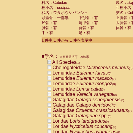
科名：Cebidae
Cebidae
Saguinus midas
属名：
Sa
(0)
種小名：
oedipus
亜種小名
Cebidae
Saguinus mystax
(0)
和名：ワタボウシパンシェ
英名：Cotto
Cebidae
Saguinus nigricollis
(0)
頭蓋骨：一部無
下顎骨：有
上腕骨：
Cebidae
Saguinus oedipus
(1)
尺骨：有
肩甲骨：有
大腿骨：
Cebidae
Saguinus weddelli
(0)
腓骨：有
寛骨：有
体幹：有
Cebidae
Saguinus
spp.
(0)
手：有
足：有
Cebidae
Aotus trivirgatus
(0)
Cebidae
Cebus albifrons
1 件中 1 件から 1 件を表示中
(0)
Cebidae
Cebus apella
(0)
Cebidae
Cebus capucinus
(0)
■学名：
Cebidae
Cebus nigrivittatus
※複数選択可・or検索
(0)
Cebidae
Cebus
spp.
All Species
(0)
(1)
Cebidae
Saimiri boliviensis
Cheirogaleidae
Microcebus murinus
(0)
(0)
Cebidae
Saimiri sciureus
Lemuridae
Eulemur fulvus
(0)
(0)
Atelidae
Alouatta caraya
Lemuridae
Eulemur macaco
(0)
(0)
Atelidae
Alouatta fusca
Lemuridae
Eulemur mongoz
(0)
(0)
Atelidae
Alouatta seniculus
Lemuridae
Lemur catta
(0)
(0)
Atelidae
Alouatta
spp.
Lemuridae
Varecia variegata
(0)
(0)
Atelidae
Ateles belzebuth
Galagidae
Galago senegalensis
(0)
(0)
Atelidae
Ateles geoffroyi
Galagidae
Galago demidovii
(0)
(0)
Atelidae
Ateles paniscus
Galagidae
Otolemur crassicaudatus
(0)
(0)
Atelidae
Ateles
spp.
Galagidae
Galagidae
spp.
(0)
(0)
Atelidae
Lagothrix lagothricha
Loridae
Loris tardigradus
(0)
(0)
Atelidae
Lagothrix lagothricha cana
Loridae
Nycticebus coucang
(0)
(0)
Pitheciidae
Cacajao calvus rubicundu
Loridae
Nycticebus pygmaeus
(0)