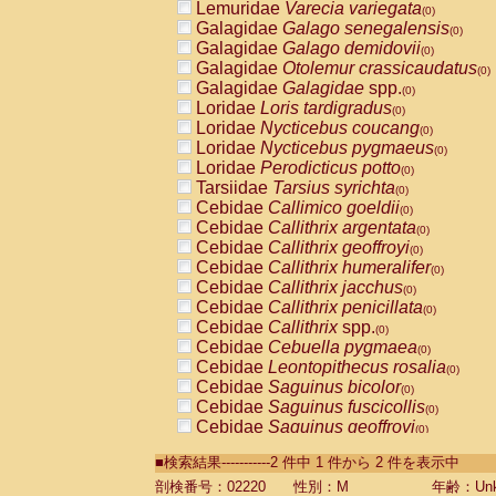
Lemuridae
Varecia variegata
(0)
Galagidae
Galago senegalensis
(0)
Galagidae
Galago demidovii
(0)
Galagidae
Otolemur crassicaudatus
(0)
Galagidae
Galagidae
spp.
(0)
Loridae
Loris tardigradus
(0)
Loridae
Nycticebus coucang
(0)
Loridae
Nycticebus pygmaeus
(0)
Loridae
Perodicticus potto
(0)
Tarsiidae
Tarsius syrichta
(0)
Cebidae
Callimico goeldii
(0)
Cebidae
Callithrix argentata
(0)
Cebidae
Callithrix geoffroyi
(0)
Cebidae
Callithrix humeralifer
(0)
Cebidae
Callithrix jacchus
(0)
Cebidae
Callithrix penicillata
(0)
Cebidae
Callithrix
spp.
(0)
Cebidae
Cebuella pygmaea
(0)
Cebidae
Leontopithecus rosalia
(0)
Cebidae
Saguinus bicolor
(0)
Cebidae
Saguinus fuscicollis
(0)
Cebidae
Saguinus geoffroyi
(0)
Cebidae
Saguinus imperator
(0)
■検索結果-----------2 件中 1 件から 2 件を表示中
Cebidae
Saguinus labiatus
(0)
Cebidae
Saguinus leucopus
剖検番号：02220
性別：M
年齢：Unk
(0)