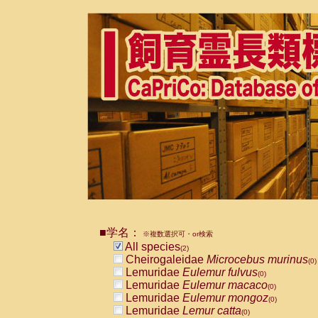
■学名：
※複数選択可・or検索
All species
(2)
Cheirogaleidae
Microcebus murinus
(0)
Lemuridae
Eulemur fulvus
(0)
Lemuridae
Eulemur macaco
(0)
Lemuridae
Eulemur mongoz
(0)
Lemuridae
Lemur catta
(0)