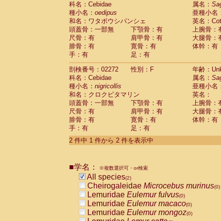
科名：Cebidae
Cebidae
Saguinus midas
属名：
Sa
(0)
種小名：
oedipus
亜種小名
Cebidae
Saguinus mystax
(0)
和名：ワタボウシパンシェ
英名：Cotto
Cebidae
Saguinus nigricollis
(1)
頭蓋骨：一部無
下顎骨：有
上腕骨：
Cebidae
Saguinus oedipus
(1)
尺骨：有
肩甲骨：有
大腿骨：
Cebidae
Saguinus weddelli
(0)
腓骨：有
寛骨：有
体幹：有
Cebidae
Saguinus
spp.
(0)
手：有
足：有
Cebidae
Aotus trivirgatus
(0)
Cebidae
Cebus albifrons
(0)
剖検番号：02272
性別：F
年齢：Unk
Cebidae
Cebus apella
科名：Cebidae
(0)
属名：
Sa
Cebidae
Cebus capucinus
種小名：
nigricollis
亜種小名
(0)
Cebidae
Cebus nigrivittatus
和名：クロクビタマリン
英名：
(0)
Cebidae
Cebus
spp.
頭蓋骨：一部無
下顎骨：有
上腕骨：
(0)
Cebidae
Saimiri boliviensis
尺骨：有
肩甲骨：有
大腿骨：
(0)
腓骨：有
Cebidae
Saimiri sciureus
寛骨：有
体幹：有
(0)
手：有
足：有
Atelidae
Alouatta caraya
(0)
Atelidae
Alouatta fusca
(0)
2 件中 1 件から 2 件を表示中
Atelidae
Alouatta seniculus
(0)
Atelidae
Alouatta
spp.
(0)
Atelidae
Ateles belzebuth
■学名：
(0)
※複数選択可・or検索
Atelidae
Ateles geoffroyi
(0)
All species
(2)
Atelidae
Ateles paniscus
(0)
Cheirogaleidae
Microcebus murinus
(0)
Atelidae
Ateles
spp.
(0)
Lemuridae
Eulemur fulvus
(0)
Atelidae
Lagothrix lagothricha
(0)
Lemuridae
Eulemur macaco
(0)
Atelidae
Lagothrix lagothricha cana
(0)
Lemuridae
Eulemur mongoz
(0)
Pitheciidae
Cacajao calvus rubicundu